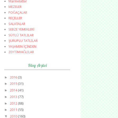
Marmelatlar
MEZELER
POĞAÇALAR
REÇELLER
SALATALAR
SEBZE YEMEKLERİ
SÜTLÜ TATLILAR
ŞURUPLU TATLILAR
YAŞAMIN İÇİNDEN
ZEYTİNYAĞLILAR
Blog Arşivi
►
2016
(3)
►
2015
(31)
►
2014
(41)
►
2013
(77)
►
2012
(88)
►
2011
(55)
▼
2010
(160)