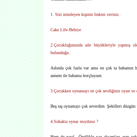
1. Sizi mimleyen kişinin linkini veriniz..
Cake Life-Behiye
2.Çocukluğunuzda aile büyükleriyle yapmış old
bulunduğu..
Aslında çok fazla var ama en çok ta babamın b
annem ile babama borçluyum.
3.Çocukken oynamayı en çok sevdiğiniz oyun ve 
Beş taş oynamayı çok severdim. Şekilleri düzgün 
4.Sokakta oynar mıydınız ?
Hem de nasıl…Özellikle yaz akşamları aynı sok