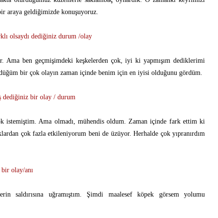
bir araya geldiğimizde konuşuyoruz.
rklı olsaydı dediğiniz durum /olay
ar. Ama ben geçmişimdeki keşkelerden çok, iyi ki yapmışım dediklerimi
düğüm bir çok olayın zaman içinde benim için en iyisi olduğunu gördüm.
ş dediğiniz bir olay / durum
çok istemiştim. Ama olmadı, mühendis oldum. Zaman içinde fark ettim ki
klardan çok fazla etkileniyorum beni de üzüyor. Herhalde çok yıpranırdım
bir olay/anı
erin saldırısına uğramıştım. Şimdi maalesef köpek görsem yolumu