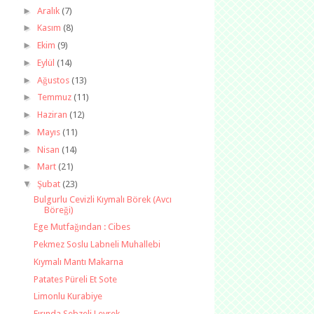
►
Aralık
(7)
►
Kasım
(8)
►
Ekim
(9)
►
Eylül
(14)
►
Ağustos
(13)
►
Temmuz
(11)
►
Haziran
(12)
►
Mayıs
(11)
►
Nisan
(14)
►
Mart
(21)
▼
Şubat
(23)
Bulgurlu Cevizli Kıymalı Börek (Avcı
Böreği)
Ege Mutfağından : Cibes
Pekmez Soslu Labneli Muhallebi
Kıymalı Mantı Makarna
Patates Püreli Et Sote
Limonlu Kurabiye
Fırında Sebzeli Levrek