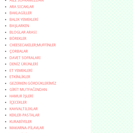
AİLE SOFRAMIZDAN
ARA SICAKLAR
BAKLAGİLLER
BALIK YEMEKLERİ
BAŞLARKEN
BLOGLAR ARASI
BÖREKLER
CHEESECAKELER;MUFFİNLER
ÇORBALAR
DAVET SOFRALARI
DENİZ ÜRÜNLERİ
ET YEMEKLERİ
ETKİNLİKLER
GEZERKEN GÖRDÜKLERİMİZ
GİRİT MUTFAĞINDAN
HAMUR İŞLERİ
İÇECEKLER
KAHVALTILIKLAR
KEKLER-PASTALAR
KURABİYELER
MAKARNA-PİLAVLAR