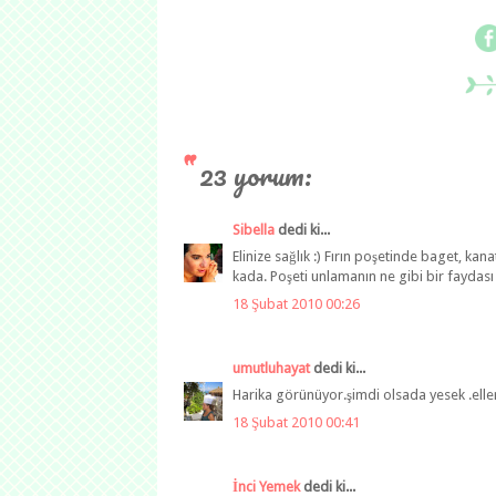
23 yorum:
Sibella
dedi ki...
Elinize sağlık :) Fırın poşetinde baget, k
kada. Poşeti unlamanın ne gibi bir faydası
18 Şubat 2010 00:26
umutluhayat
dedi ki...
Harika görünüyor.şimdi olsada yesek .eller
18 Şubat 2010 00:41
İnci Yemek
dedi ki...