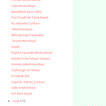
Lokumlu Kurabiye
Muhallebili Ayva Tatlısı
Fırın Poşetinde Tavuk Baget
Kış Sebzeleri Çorbası
Tahinli Kurabiye
Milföylü Kalp Pastacıklar
Tarçınlı Muz Reçeli
Keşkül
Peynirli Ispanaklı Muska Börek
Hardal Soslu Patates Salatası
Kestane Şekerli Kurabiye
Zeytinyağlı Yer Elması
Portakallı Kek
Yoğurtlu Tutmaç Çorbası
Sütlü İrmik Helvası
Kivi-Elma Reçeli
►
Ocak
(17)