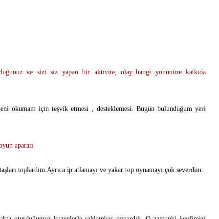
uğunuz ve sizi siz yapan bir aktivite, olay..hangi yönünüze katkıda
eni okumam için teşvik etmesi , desteklemesi. Bugün bulunduğum yeri
oyun aparatı
taşları toplardım.Ayrıca ip atlamayı ve yakar top oynamayı çok severdim.
akta oturduğumuz kuzenlerle saklambaç oynardık. O zamanki keyfimizi