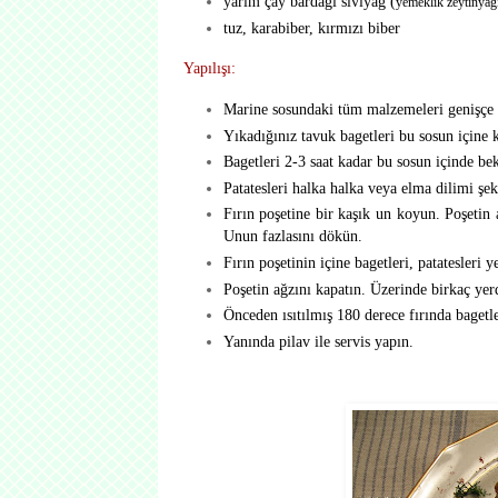
yarım çay bardağı sıvıyağ (
yemeklik zeytinyağ
tuz, karabiber, kırmızı biber
Yapılışı:
Marine sosundaki tüm malzemeleri genişçe bi
Yıkadığınız tavuk bagetleri bu sosun içine 
Bagetleri 2-3 saat kadar bu sosun içinde bek
Patatesleri halka halka veya elma dilimi şek
Fırın poşetine bir kaşık un koyun. Poşetin 
Unun fazlasını dökün.
Fırın poşetinin içine bagetleri, patatesleri y
Poşetin ağzını kapatın. Üzerinde birkaç yer
Önceden ısıtılmış 180 derece fırında bagetle
Yanında pilav ile servis yapın.