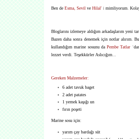
Ben de
Esma
,
Sevil
ve
Hilal'
i
mimliyorum. Kolay
Bloglarını izlemeye aldığım arkadaşlarım yeni tar
Bazen daha sonra denemek için notlar alırım. Bu
kullandığım marine sosunu da
Pembe Tatlar
‘
da
lezzet verdi. Teşekkürler Aslıcığım...
Gereken Malzemeler:
6 adet tavuk baget
2 adet patates
1 yemek kaşığı un
fırın poşeti
Marine sosu için:
yarım çay bardağı süt