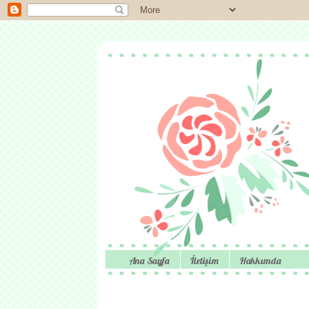
Ana Sayfa
İletişim
Hakkımda