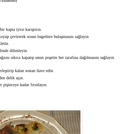
)
ı kullandım
r kapta iyice karıştırın.
koyup çevirerek sosun bagetlere bulaşmasını sağlayın.
letin.
linde dilimleyin.
ağzını sıkıca kapatıp unun poşetin her tarafına dağılmasını sağlayın.
erleştirip kalan sostan ilave edin.
den delik açın.
r pişinceye kadar fırınlayın.