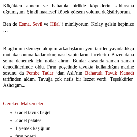
Küçükten annem ve babamla birlikte köpeklerin saldırısına
uğramıştım. Şimdi maalesef köpek görsem yolumu değiştiriyorum.
Ben de
Esma
,
Sevil
ve
Hilal'
i
mimliyorum. Kolay gelsin hepinize
…
Bloglarını izlemeye aldığım arkadaşlarım yeni tarifler yayınladıkça
mutlaka sonuna kadar okur, nasıl yaptıklarını incelerim. Bazen daha
sonra denemek için notlar alırım. Bunlar arasında zaman zaman
denediklerimde oldu. Fırın poşetinde tavukta kullandığım marine
sosunu da
Pembe Tatlar
‘
dan Aslı’nın
Baharatlı Tavuk Kanadı
tarifinden aldım. Tavuğa çok nefis bir lezzet verdi. Teşekkürler
Aslıcığım...
Gereken Malzemeler:
6 adet tavuk baget
2 adet patates
1 yemek kaşığı un
fırın poşeti