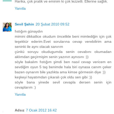
Harika, çok pratik ve eminim ki çok lezzetli. Ellerine sağlık.
Yanıtla
Sevil Şahin
20 Şubat 2010 09:52
fıstığım günaydın
mimini dikkatlice okudum öncelikle beni mimlediğin için çok
teşekkür ederim.Evet sorularına cevap verebilirim ama
seninki ile aynı olacak sanırım
çünkü soruyu okudugumda senin cevabını okumadan
aklımdan geçirmişim senin yazının aynısını :))
söyle bakalım fıstığım şimdi ben nasıl cevap vericem en
sevdiğim oyun 5 taş benimde hala biri oynasa canım çeker
bazen oynarım bile yazlıkta ama kimse görmesin diye :))
keşkeyi hayatımdan çıkaralı çok oldu sen gibi :))
söyle bana yinede sevil cevapla dersen senin için
cevaplarım :)
Yanıtla
Adsız
7 Ocak 2012 16:42