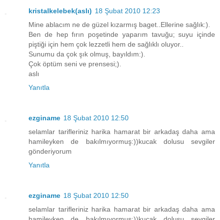
kristalkelebek(aslı)
18 Şubat 2010 12:23
Mine ablacım ne de güzel kızarmış baget..Ellerine sağlık:).
Ben de hep fırın poşetinde yaparım tavuğu; suyu içinde
piştiği için hem çok lezzetli hem de sağlıklı oluyor..
Sunumu da çok şık olmuş, bayıldım:).
Çok öptüm seni ve prensesi;).
aslı
Yanıtla
ezginame
18 Şubat 2010 12:50
selamlar tarifleriniz harika hamarat bir arkadaş daha ama
hamileyken de bakılmıyormuş:))kucak dolusu sevgiler
gönderiyorum
Yanıtla
ezginame
18 Şubat 2010 12:50
selamlar tarifleriniz harika hamarat bir arkadaş daha ama
hamileyken de bakılmıyormuş:))kucak dolusu sevgiler