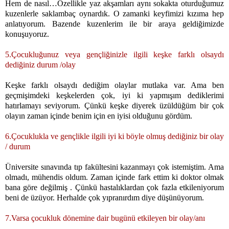
Hem de nasıl…Özellikle yaz akşamları aynı sokakta oturduğumuz
kuzenlerle saklambaç oynardık. O zamanki keyfimizi kızıma hep
anlatıyorum. Bazende kuzenlerim ile bir araya geldiğimizde
konuşuyoruz.
5.Çocukluğunuz veya gençliğinizle ilgili keşke farklı olsaydı
dediğiniz durum /olay
Keşke farklı olsaydı dediğim olaylar mutlaka var. Ama ben
geçmişimdeki keşkelerden çok, iyi ki yapmışım dediklerimi
hatırlamayı seviyorum. Çünkü keşke diyerek üzüldüğüm bir çok
olayın zaman içinde benim için en iyisi olduğunu gördüm.
6.Çocuklukla ve gençlikle ilgili iyi ki böyle olmuş dediğiniz bir olay
/ durum
Üniversite sınavında tıp fakültesini kazanmayı çok istemiştim. Ama
olmadı, mühendis oldum. Zaman içinde fark ettim ki doktor olmak
bana göre değilmiş . Çünkü hastalıklardan çok fazla etkileniyorum
beni de üzüyor. Herhalde çok yıpranırdım diye düşünüyorum.
7.Varsa çocukluk dönemine dair bugünü etkileyen bir olay/anı