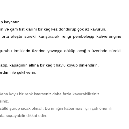
ıp kaynatın.
in ve çam fıstıklarını bir kaç kez döndürüp çok az kavurun.
, orta ateşte sürekli karıştırarak rengi pembeleşip kahverengine
 şurubu irmiklerin üzerine yavaşça döküp ocağın üzerinde sürekli
ıp, kapağının altına bir kağıt havlu koyup dinlendirin.
dımı ile şekil verin.
aha koyu bir renk isterseniz daha fazla kavurabilirsiniz.
siniz.
sütlü şurup sıcak olmalı. Bu irmiğin kabarması için çok önemli.
a sıçrayabilir dikkat edin.