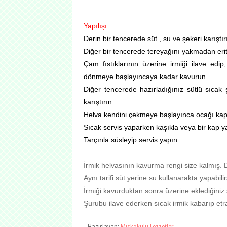
Yapılışı:
Derin bir tencerede süt , su ve şekeri karıştır
Diğer bir tencerede tereyağını yakmadan erit
Çam fıstıklarının üzerine irmiği ilave edip
dönmeye başlayıncaya kadar kavurun.
Diğer tencerede hazırladığınız sütlü sıcak
karıştırın.
Helva kendini çekmeye başlayınca ocağı kapat
Sıcak servis yaparken kaşıkla veya bir kap yar
Tarçınla süsleyip servis yapın.
İrmik helvasının kavurma rengi size kalmış. D
Aynı tarifi süt yerine su kullanarakta yapabilir
İrmiği kavurduktan sonra üzerine eklediğiniz 
Şurubu ilave ederken sıcak irmik kabarıp etraf