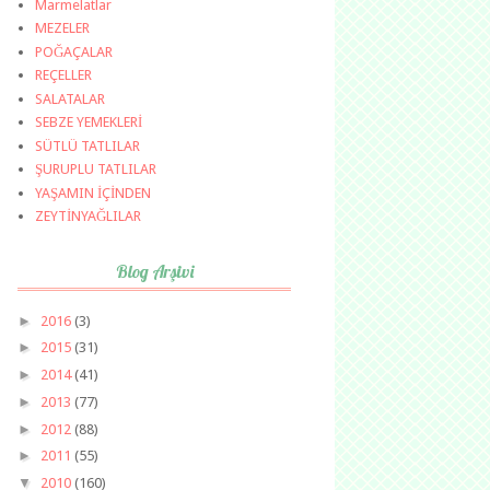
Marmelatlar
MEZELER
POĞAÇALAR
REÇELLER
SALATALAR
SEBZE YEMEKLERİ
SÜTLÜ TATLILAR
ŞURUPLU TATLILAR
YAŞAMIN İÇİNDEN
ZEYTİNYAĞLILAR
Blog Arşivi
►
2016
(3)
►
2015
(31)
►
2014
(41)
►
2013
(77)
►
2012
(88)
►
2011
(55)
▼
2010
(160)