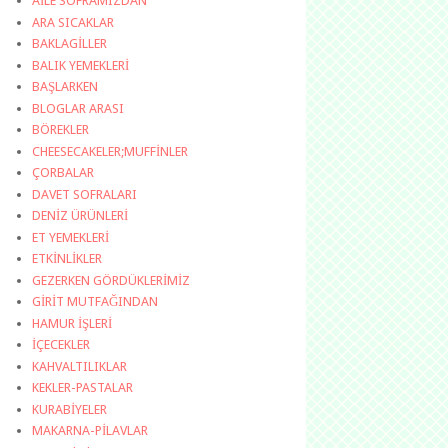
AİLE SOFRAMIZDAN
ARA SICAKLAR
BAKLAGİLLER
BALIK YEMEKLERİ
BAŞLARKEN
BLOGLAR ARASI
BÖREKLER
CHEESECAKELER;MUFFİNLER
ÇORBALAR
DAVET SOFRALARI
DENİZ ÜRÜNLERİ
ET YEMEKLERİ
ETKİNLİKLER
GEZERKEN GÖRDÜKLERİMİZ
GİRİT MUTFAĞINDAN
HAMUR İŞLERİ
İÇECEKLER
KAHVALTILIKLAR
KEKLER-PASTALAR
KURABİYELER
MAKARNA-PİLAVLAR