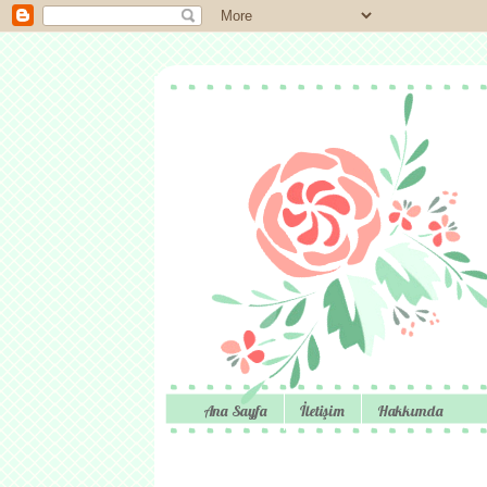
Ana Sayfa
İletişim
Hakkımda