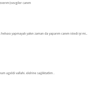
everım:)sevgiler canım
 helvası yapmayalı yakın zaman da yaparım canım istedi iyi mi..
 ageldi vallahi. elelrine sağlıktatlım .