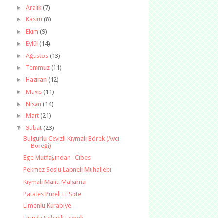
►
Aralık
(7)
►
Kasım
(8)
►
Ekim
(9)
►
Eylül
(14)
►
Ağustos
(13)
►
Temmuz
(11)
►
Haziran
(12)
►
Mayıs
(11)
►
Nisan
(14)
►
Mart
(21)
▼
Şubat
(23)
Bulgurlu Cevizli Kıymalı Börek (Avcı
Böreği)
Ege Mutfağından : Cibes
Pekmez Soslu Labneli Muhallebi
Kıymalı Mantı Makarna
Patates Püreli Et Sote
Limonlu Kurabiye
Fırında Sebzeli Levrek