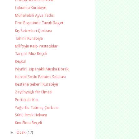
Lokumlu Kurabiye
Muhallebili Ayva Tatlısı
Fırın Poşetinde Tavuk Baget
Kış Sebzeleri Çorbası
Tahinli Kurabiye
Milföylü Kalp Pastacıklar
Tarçınlı Muz Reçeli
Keşkül
Peynirli Ispanaklı Muska Börek
Hardal Soslu Patates Salatası
Kestane Şekerli Kurabiye
Zeytinyağlı Yer Elması
Portakallı Kek
Yoğurtlu Tutmaç Çorbası
Sütlü İrmik Helvası
Kivi-Elma Reçeli
►
Ocak
(17)