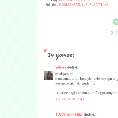
Hazırlayan:
Miskokulu Lezzetler
Etiketler:
BLOGLAR ARASI
,
ŞURUPLU TATLILAR
34 yorum:
Şehnaz
dedi ki...
iyi akşamlar
minecim..bende birşeyler eklemek için bilgi
yorum bırakmak istedim....
..ellerine sağlık canım.ç...nefis görünüyor...
3 Şubat 2010 00:43
TÜLİN-sihirli tatlar
dedi ki...