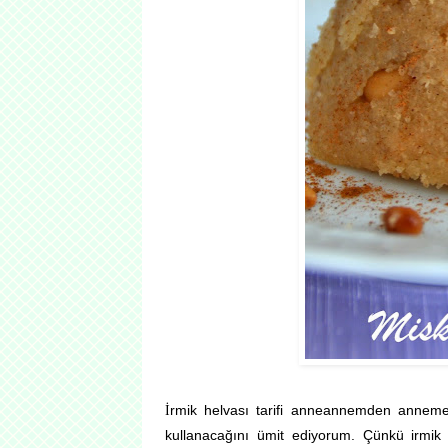
İ
rmik helvası tarifi anneannemden anneme
kullanacağını ümit ediyorum. Çünkü irmik h