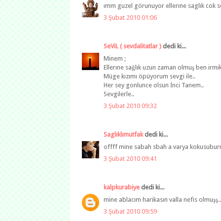
ımm guzel görunuyor ellerıne saglık cok s
3 Şubat 2010 01:06
SeViL ( sevdalitatlar )
dedi ki...
Minem ;
Ellerıne sağlık uzun zaman olmuş ben irmik
Müge kızımı öpüyorum sevgi ile..
Her sey gonlunce olsun İnci Tanem..
Sevgilerle..
3 Şubat 2010 09:32
Saglıklımutfak
dedi ki...
offff mine sabah sbah a varya kokusuburnum
3 Şubat 2010 09:41
kalpkurabiye
dedi ki...
mine ablacım harikasın valla nefis olmuşş..
3 Şubat 2010 09:59