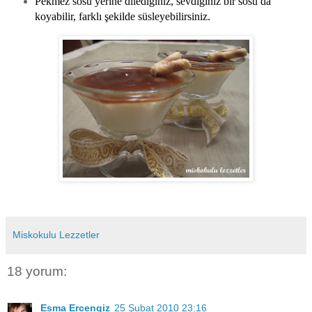
Pekmez sosu yerine dilediğiniz, sevdiğiniz bir sosu da
koyabilir, farklı şekilde süsleyebilirsiniz.
Miskokulu Lezzetler
18 yorum:
Esma Ercengiz
25 Şubat 2010 23:16