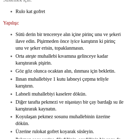
Rulo kat gofret
Yapılışı:
Sütü derin bir tencereye alın içine pirinç unu ve şekeri
ilave edin. Pişirmeden önce iyice karıştırın ki pirinç
unu ve şeker erisin, topaklanmasın.
Orta ateşte muhallebi kıvamına gelinceye kadar
karıştırarak pişirin.
Göz göz olunca ocaktan alın, ılınması için bekletin.
Ilınan muhallebiye 1 kutu labneyi çırpma teliyle
karıştırın.
Labneli muhallebiyi kaselere dökün.
Diğer tarafta pekmezi ve nişastayı bir çay bardağı su ile
karıştırarak kaynatın.
Koyulaşan pekmez sosunu muhallebinin üzerine
dökün.
Üzerine rulokat gofret koyarak süsleyin.