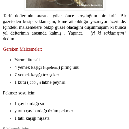
Tarif defte
rimin arasına yıllar önce koyduğum bir tarif. Bir
gazeteden kesip saklamışım, kime ait olduğu yazmıyor üzerinde.
İçindeki malzemelere bakıp güzel olacağını düşünmüşüm ki bunca
yıl defterimin arasında kalmış . Yapınca "
iyi ki saklamışım"
dedim...
Gereken Malzemeler:
Yarım litre süt
4 yemek kaşığı (
) pirinç unu
tepeleme
7 yemek kaşığı toz şeker
1 kutu (
labne peyniri
200 gr)
Pekmez sosu için:
1 çay bardağı su
yarım çay bardağı üzüm pekmezi
1 tatlı kaşığı nişasta
Süslemek için: