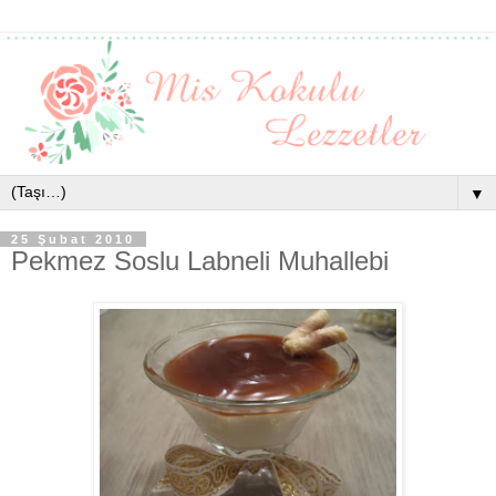
▼
25 Şubat 2010
Pekmez Soslu Labneli Muhallebi