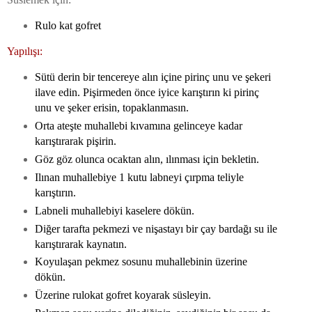
Rulo kat gofret
Yapılışı:
Sütü derin bir tencereye alın içine pirinç unu ve şekeri
ilave edin. Pişirmeden önce iyice karıştırın ki pirinç
unu ve şeker erisin, topaklanmasın.
Orta ateşte muhallebi kıvamına gelinceye kadar
karıştırarak pişirin.
Göz göz olunca ocaktan alın, ılınması için bekletin.
Ilınan muhallebiye 1 kutu labneyi çırpma teliyle
karıştırın.
Labneli muhallebiyi kaselere dökün.
Diğer tarafta pekmezi ve nişastayı bir çay bardağı su ile
karıştırarak kaynatın.
Koyulaşan pekmez sosunu muhallebinin üzerine
dökün.
Üzerine rulokat gofret koyarak süsleyin.