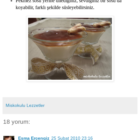
Pekmez sosu yerine dilediğiniz, sevdiğiniz bir sosu da
koyabilir, farklı şekilde süsleyebilirsiniz.
Miskokulu Lezzetler
18 yorum:
Esma Ercengiz
25 Şubat 2010 23:16