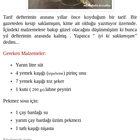
Tarif defte
rimin arasına yıllar önce koyduğum bir tarif. Bir
gazeteden kesip saklamışım, kime ait olduğu yazmıyor üzerinde.
İçindeki malzemelere bakıp güzel olacağını düşünmüşüm ki bunca
yıl defterimin arasında kalmış . Yapınca "
iyi ki saklamışım"
dedim...
Gereken Malzemeler:
Yarım litre süt
4 yemek kaşığı (
) pirinç unu
tepeleme
7 yemek kaşığı toz şeker
1 kutu (
labne peyniri
200 gr)
Pekmez sosu için:
1 çay bardağı su
yarım çay bardağı üzüm pekmezi
1 tatlı kaşığı nişasta
Süslemek için: