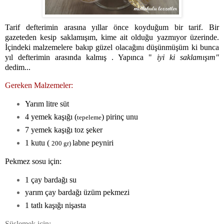
Tarif defte
rimin arasına yıllar önce koyduğum bir tarif. Bir
gazeteden kesip saklamışım, kime ait olduğu yazmıyor üzerinde.
İçindeki malzemelere bakıp güzel olacağını düşünmüşüm ki bunca
yıl defterimin arasında kalmış . Yapınca "
iyi ki saklamışım"
dedim...
Gereken Malzemeler:
Yarım litre süt
4 yemek kaşığı (
) pirinç unu
tepeleme
7 yemek kaşığı toz şeker
1 kutu (
labne peyniri
200 gr)
Pekmez sosu için:
1 çay bardağı su
yarım çay bardağı üzüm pekmezi
1 tatlı kaşığı nişasta
Süslemek için: