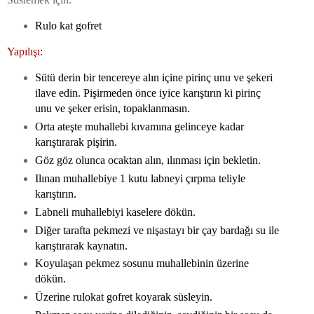
Rulo kat gofret
Yapılışı:
Sütü derin bir tencereye alın içine pirinç unu ve şekeri
ilave edin. Pişirmeden önce iyice karıştırın ki pirinç
unu ve şeker erisin, topaklanmasın.
Orta ateşte muhallebi kıvamına gelinceye kadar
karıştırarak pişirin.
Göz göz olunca ocaktan alın, ılınması için bekletin.
Ilınan muhallebiye 1 kutu labneyi çırpma teliyle
karıştırın.
Labneli muhallebiyi kaselere dökün.
Diğer tarafta pekmezi ve nişastayı bir çay bardağı su ile
karıştırarak kaynatın.
Koyulaşan pekmez sosunu muhallebinin üzerine
dökün.
Üzerine rulokat gofret koyarak süsleyin.