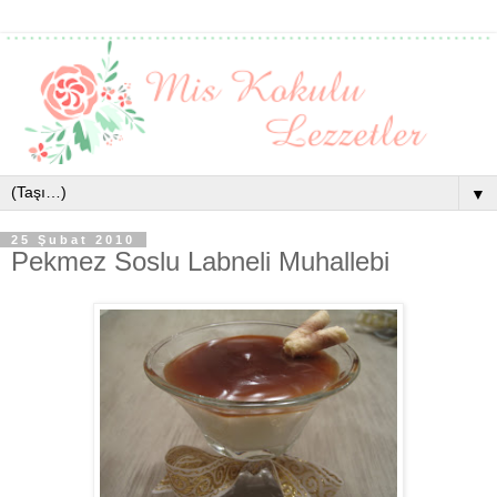
▼
25 Şubat 2010
Pekmez Soslu Labneli Muhallebi