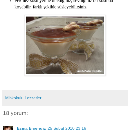
Pekmez sosu yerine dilediğiniz, sevdiğiniz bir sosu da
koyabilir, farklı şekilde süsleyebilirsiniz.
Miskokulu Lezzetler
18 yorum:
Esma Ercengiz
25 Şubat 2010 23:16