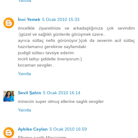
Yanıtla
İnci Yemek
5 Ocak 2010 15:33
öncelikle ziyaretinize ve arkadaşlığınıza çok sevindim
:)güzel ve sağlıklı günlerde görüşmek üzere..
ayrıca sütlaç nefis görünüyor:)çok da severim acil sütlaç
hazırlamanız gerekirse sayfamdaki
pudigli sütlacı tavsiye ederim.
incirli tatlıyı şiddetle öneriyorum:)
kocaman sevgiler..
Yanıtla
Sevil Şahin
5 Ocak 2010 16:14
minecim super olmuş ellerine saglık sevgiler
Yanıtla
Aybike Ceylan
5 Ocak 2010 16:59
Ellerine saglik Mine'cigim,