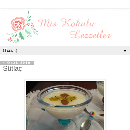
▼
4 Ocak 2010
Sütlaç