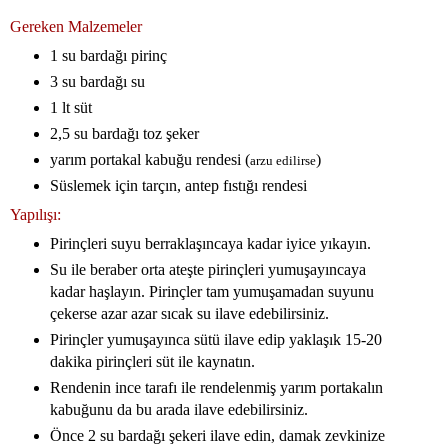
Gereken Malzemeler
1 su bardağı pirinç
3 su bardağı su
1 lt süt
2,5 su bardağı toz şeker
yarım portakal kabuğu rendesi (
)
arzu edilirse
Süslemek için tarçın, antep fıstığı rendesi
Yapılışı:
Pirinçleri suyu berraklaşıncaya kadar iyice yıkayın.
Su ile beraber orta ateşte pirinçleri yumuşayıncaya
kadar haşlayın. Pirinçler tam yumuşamadan suyunu
çekerse azar azar sıcak su ilave edebilirsiniz.
Pirinçler yumuşayınca sütü ilave edip yaklaşık 15-20
dakika pirinçleri süt ile kaynatın.
Rendenin ince tarafı ile rendelenmiş yarım portakalın
kabuğunu da bu arada ilave edebilirsiniz.
Önce 2 su bardağı şekeri ilave edin, damak zevkinize