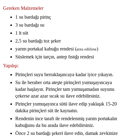
Gereken Malzemeler
1 su bardağı pirinç
3 su bardağı su
1 lt süt
2,5 su bardağı toz şeker
yarım portakal kabuğu rendesi (
)
arzu edilirse
Süslemek için tarçın, antep fıstığı rendesi
Yapılışı:
Pirinçleri suyu berraklaşıncaya kadar iyice yıkayın.
Su ile beraber orta ateşte pirinçleri yumuşayıncaya
kadar haşlayın. Pirinçler tam yumuşamadan suyunu
çekerse azar azar sıcak su ilave edebilirsiniz.
Pirinçler yumuşayınca sütü ilave edip yaklaşık 15-20
dakika pirinçleri süt ile kaynatın.
Rendenin ince tarafı ile rendelenmiş yarım portakalın
kabuğunu da bu arada ilave edebilirsiniz.
Önce 2 su bardağı şekeri ilave edin, damak zevkinize