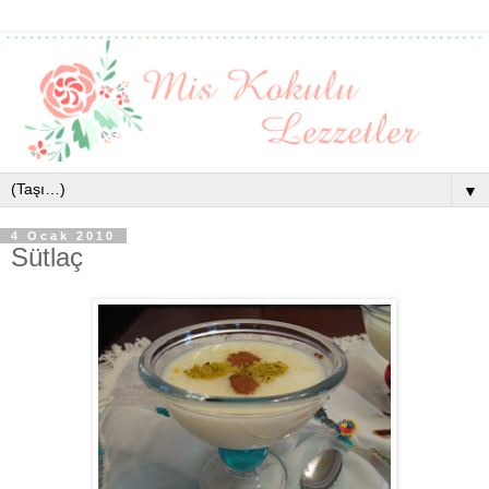
▼
4 Ocak 2010
Sütlaç