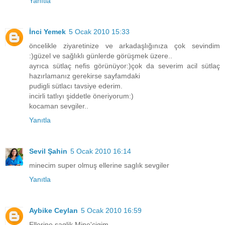
Yanıtla
İnci Yemek
5 Ocak 2010 15:33
öncelikle ziyaretinize ve arkadaşlığınıza çok sevindim
:)güzel ve sağlıklı günlerde görüşmek üzere..
ayrıca sütlaç nefis görünüyor:)çok da severim acil sütlaç
hazırlamanız gerekirse sayfamdaki
pudigli sütlacı tavsiye ederim.
incirli tatlıyı şiddetle öneriyorum:)
kocaman sevgiler..
Yanıtla
Sevil Şahin
5 Ocak 2010 16:14
minecim super olmuş ellerine saglık sevgiler
Yanıtla
Aybike Ceylan
5 Ocak 2010 16:59
Ellerine saglik Mine'cigim,