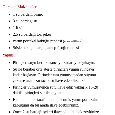
Gereken Malzemeler
1 su bardağı pirinç
3 su bardağı su
1 lt süt
2,5 su bardağı toz şeker
yarım portakal kabuğu rendesi (
)
arzu edilirse
Süslemek için tarçın, antep fıstığı rendesi
Yapılışı:
Pirinçleri suyu berraklaşıncaya kadar iyice yıkayın.
Su ile beraber orta ateşte pirinçleri yumuşayıncaya
kadar haşlayın. Pirinçler tam yumuşamadan suyunu
çekerse azar azar sıcak su ilave edebilirsiniz.
Pirinçler yumuşayınca sütü ilave edip yaklaşık 15-20
dakika pirinçleri süt ile kaynatın.
Rendenin ince tarafı ile rendelenmiş yarım portakalın
kabuğunu da bu arada ilave edebilirsiniz.
Önce 2 su bardağı şekeri ilave edin, damak zevkinize