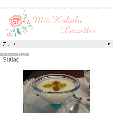
▼
4 Ocak 2010
Sütlaç