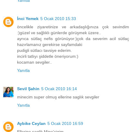
Yanıtla
İnci Yemek
5 Ocak 2010 15:33
öncelikle ziyaretinize ve arkadaşlığınıza çok sevindim
:)güzel ve sağlıklı günlerde görüşmek üzere..
ayrıca sütlaç nefis görünüyor:)çok da severim acil sütlaç
hazırlamanız gerekirse sayfamdaki
pudigli sütlacı tavsiye ederim.
incirli tatlıyı şiddetle öneriyorum:)
kocaman sevgiler..
Yanıtla
Sevil Şahin
5 Ocak 2010 16:14
minecim super olmuş ellerine saglık sevgiler
Yanıtla
Aybike Ceylan
5 Ocak 2010 16:59
Ellerine saglik Mine'cigim,