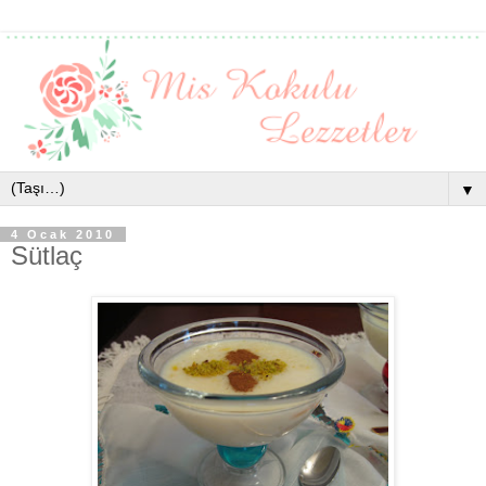
▼
4 Ocak 2010
Sütlaç