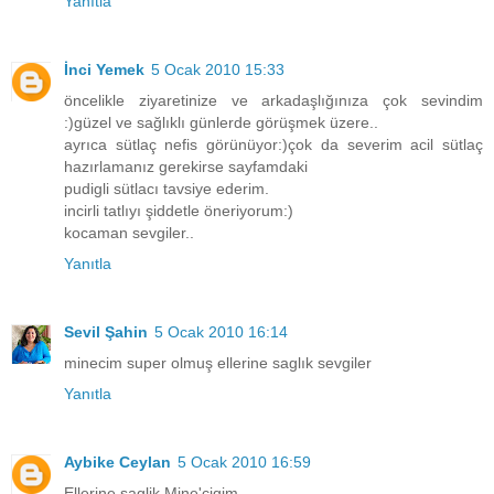
Yanıtla
İnci Yemek
5 Ocak 2010 15:33
öncelikle ziyaretinize ve arkadaşlığınıza çok sevindim
:)güzel ve sağlıklı günlerde görüşmek üzere..
ayrıca sütlaç nefis görünüyor:)çok da severim acil sütlaç
hazırlamanız gerekirse sayfamdaki
pudigli sütlacı tavsiye ederim.
incirli tatlıyı şiddetle öneriyorum:)
kocaman sevgiler..
Yanıtla
Sevil Şahin
5 Ocak 2010 16:14
minecim super olmuş ellerine saglık sevgiler
Yanıtla
Aybike Ceylan
5 Ocak 2010 16:59
Ellerine saglik Mine'cigim,