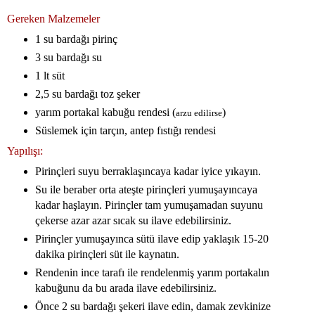
Gereken Malzemeler
1 su bardağı pirinç
3 su bardağı su
1 lt süt
2,5 su bardağı toz şeker
yarım portakal kabuğu rendesi (
)
arzu edilirse
Süslemek için tarçın, antep fıstığı rendesi
Yapılışı:
Pirinçleri suyu berraklaşıncaya kadar iyice yıkayın.
Su ile beraber orta ateşte pirinçleri yumuşayıncaya
kadar haşlayın. Pirinçler tam yumuşamadan suyunu
çekerse azar azar sıcak su ilave edebilirsiniz.
Pirinçler yumuşayınca sütü ilave edip yaklaşık 15-20
dakika pirinçleri süt ile kaynatın.
Rendenin ince tarafı ile rendelenmiş yarım portakalın
kabuğunu da bu arada ilave edebilirsiniz.
Önce 2 su bardağı şekeri ilave edin, damak zevkinize