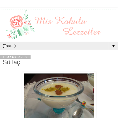
▼
4 Ocak 2010
Sütlaç