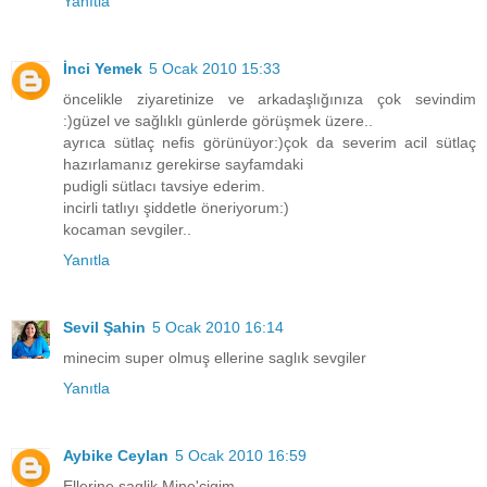
Yanıtla
İnci Yemek
5 Ocak 2010 15:33
öncelikle ziyaretinize ve arkadaşlığınıza çok sevindim
:)güzel ve sağlıklı günlerde görüşmek üzere..
ayrıca sütlaç nefis görünüyor:)çok da severim acil sütlaç
hazırlamanız gerekirse sayfamdaki
pudigli sütlacı tavsiye ederim.
incirli tatlıyı şiddetle öneriyorum:)
kocaman sevgiler..
Yanıtla
Sevil Şahin
5 Ocak 2010 16:14
minecim super olmuş ellerine saglık sevgiler
Yanıtla
Aybike Ceylan
5 Ocak 2010 16:59
Ellerine saglik Mine'cigim,