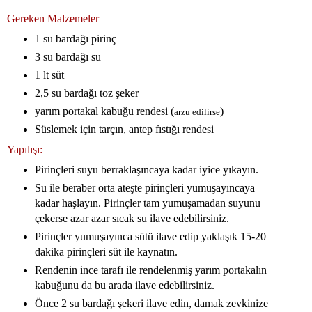
Gereken Malzemeler
1 su bardağı pirinç
3 su bardağı su
1 lt süt
2,5 su bardağı toz şeker
yarım portakal kabuğu rendesi (
)
arzu edilirse
Süslemek için tarçın, antep fıstığı rendesi
Yapılışı:
Pirinçleri suyu berraklaşıncaya kadar iyice yıkayın.
Su ile beraber orta ateşte pirinçleri yumuşayıncaya
kadar haşlayın. Pirinçler tam yumuşamadan suyunu
çekerse azar azar sıcak su ilave edebilirsiniz.
Pirinçler yumuşayınca sütü ilave edip yaklaşık 15-20
dakika pirinçleri süt ile kaynatın.
Rendenin ince tarafı ile rendelenmiş yarım portakalın
kabuğunu da bu arada ilave edebilirsiniz.
Önce 2 su bardağı şekeri ilave edin, damak zevkinize