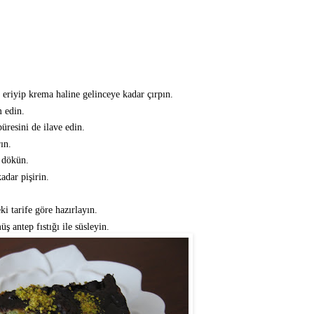
 eriyip krema haline gelinceye kadar çırpın.
 edin.
üresini de ilave edin.
ın.
 dökün.
adar pişirin.
.
ki tarife göre hazırlayın.
 antep fıstığı ile süsleyin.