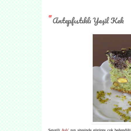
Antepfıstıklı Yeşil Kek
Sevgili
Aslı'
nın sitesinde görüpte çok beğendiğ