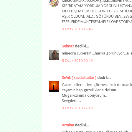
MERHABALAR ARKADAŞIM.ELLERİNE SAĞL
KIPIRDATAMIYORDUM YORGUNLUKTAN.V
MUHTEŞEM.HEM BLOGUNU GEZDİM HEMDE 
AŞIK OLDUM, .ALDI GÖTÜRDÜ BENİ.SEVG
ESERLERDE MUHTEŞEM.HELE LOVE STORY
9 Ocak 2010 18:48
Şehnaz
dedi ki...
minecim süpersin....harika görünüyor...elle
9 Ocak 2010 20:45
SeViL ( sevdalitatlar )
dedi ki...
Canım..ellerin dert görmesin kek de inan kı
Yaşamın hep güzellıklerle dolsun..
Müge kızımıda öpüyorum..
Sevgilerle...
9 Ocak 2010 22:15
Armina
dedi ki...