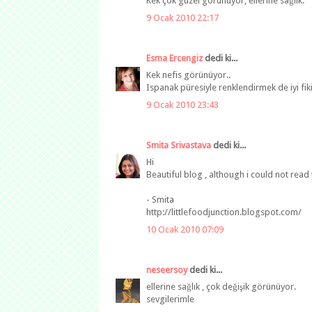
Kek çok güzel görünüyor, ellerine sağlık.
9 Ocak 2010 22:17
Esma Ercengiz
dedi ki...
Kek nefis görünüyor..
Ispanak püresiyle renklendirmek de iyi fiki
9 Ocak 2010 23:43
Smita Srivastava
dedi ki...
Hi
Beautiful blog , although i could not read 
- Smita
http://littlefoodjunction.blogspot.com/
10 Ocak 2010 07:09
neseersoy
dedi ki...
ellerine sağlık , çok değişik görünüyor.
sevgilerimle