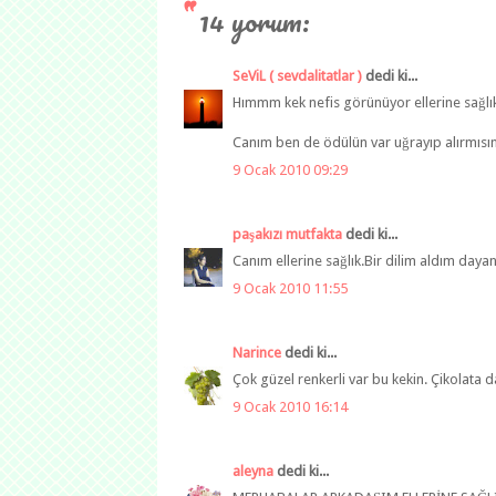
14 yorum:
SeViL ( sevdalitatlar )
dedi ki...
Hımmm kek nefis görünüyor ellerine sağlı
Canım ben de ödülün var uğrayıp alırmısın 
9 Ocak 2010 09:29
paşakızı mutfakta
dedi ki...
Canım ellerine sağlık.Bir dilim aldım day
9 Ocak 2010 11:55
Narince
dedi ki...
Çok güzel renkerli var bu kekin. Çikolata d
9 Ocak 2010 16:14
aleyna
dedi ki...