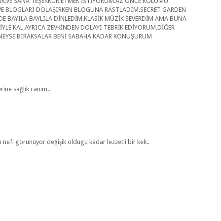
IK.VE SANA TEŞEKKÜR ETMEK İSTİYORUM.AZ ÖNCE KOLUMU
E BLOGLARI DOLAŞIRKEN BLOGUNA RASTLADIM.SECRET GARDEN
BAYILA BAYLILA DİNLEDİM.KLASİK MÜZİK SEVERDİM AMA BUNA
İYLE KAL.AYRICA ZEVKİNDEN DOLAYI TEBRİK EDİYORUM.DİĞER
.NEYSE BIRAKSALAR BENİ SABAHA KADAR KONUŞURUM
rine sağlık canım..
 nefi görünüyor değişik oldugu kadar lezzetli bir kek..