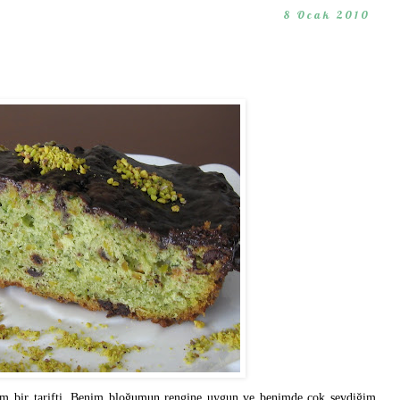
8 Ocak 2010
im bir tarifti. Benim bloğumun rengine uygun ve benimde çok sevdiğim