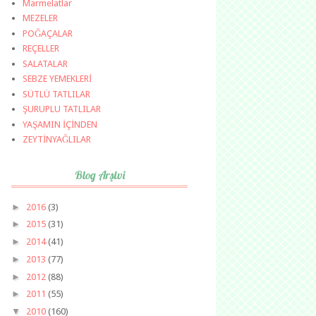
Marmelatlar
MEZELER
POĞAÇALAR
REÇELLER
SALATALAR
SEBZE YEMEKLERİ
SÜTLÜ TATLILAR
ŞURUPLU TATLILAR
YAŞAMIN İÇİNDEN
ZEYTİNYAĞLILAR
Blog Arşivi
►
2016
(3)
►
2015
(31)
►
2014
(41)
►
2013
(77)
►
2012
(88)
►
2011
(55)
▼
2010
(160)