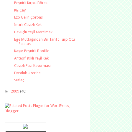
Peynirli Kırpık Börek
Kış Çayı
Ezo Gelin Çorbası
İncirli Cevizli Kek
Havuçlu Yeşil Mercimek
Ege Mutfağından Bir Tarif : Turp Otu
Salatası
Kaşar Peynirli Bonfile
Antepfıstıklı Yeşil Kek
Cevizli Pazı Kavurması
Dostluk Üzerine....
Sütlaç
►
2009
(40)