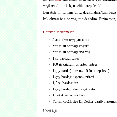
yeşil renkli bir kek, üstelik antep fıstıklı..
Ben Aslı'nın tarifini biraz değiştirdim.Yani bira
kek olması için de yoğurtla denedim. Bizim evin,
Gereken Malzemeler:
2 adet (
) yumurta
orta boy
Yarım su bardağı yoğurt
Yarım su bardağı sıvı yağ
1 su bardağı şeker
100 gr öğütülmüş antep fıstığı
1 çay bardağı tuzsuz bütün antep fıstığı
1 çay bardağı ıspanak püresi
1,5 su bardağı un
1 çay bardağı damla çikolata
1 paket kabartma tozu
Yarım küçük şişe Dr.Oetker vanilya aromas
Üzeri için: