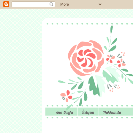
Ana Sayfa
İletişim
Hakkımda