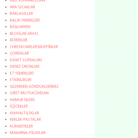
AİLE SOFRAMIZDAN
ARA SICAKLAR
BAKLAGİLLER
BALIK YEMEKLERİ
BAŞLARKEN
BLOGLAR ARASI
BÖREKLER
CHEESECAKELER;MUFFİNLER
ÇORBALAR
DAVET SOFRALARI
DENİZ ÜRÜNLERİ
ET YEMEKLERİ
ETKİNLİKLER
GEZERKEN GÖRDÜKLERİMİZ
GİRİT MUTFAĞINDAN
HAMUR İŞLERİ
İÇECEKLER
KAHVALTILIKLAR
KEKLER-PASTALAR
KURABİYELER
MAKARNA-PİLAVLAR