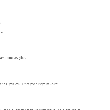
k.
..
anamadım:)Sevgiler.
a nasıl yakışmış. Of of yiyebilseydim keşke!