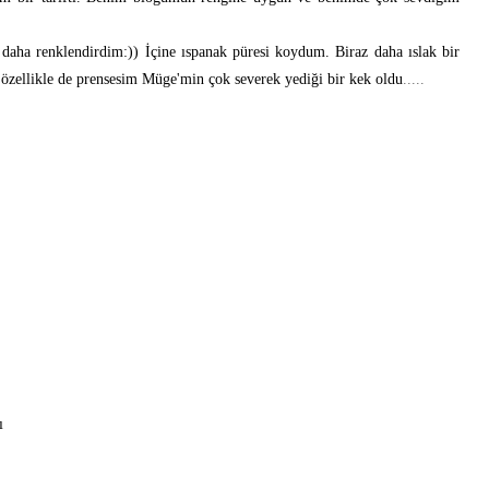
z daha renklendirdim:)) İçine ıspanak püresi koydum. Biraz daha ıslak bir
 özellikle de prensesim Müge'min çok severek yediği bir kek oldu
.....
ı