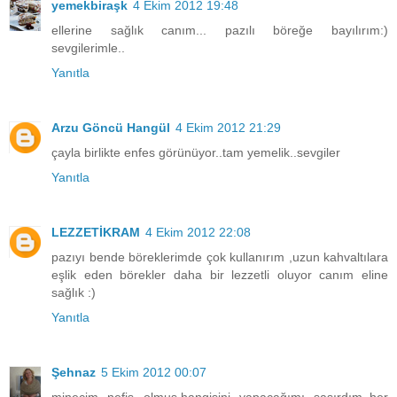
yemekbiraşk
4 Ekim 2012 19:48
ellerine sağlık canım... pazılı böreğe bayılırım:)
sevgilerimle..
Yanıtla
Arzu Göncü Hangül
4 Ekim 2012 21:29
çayla birlikte enfes görünüyor..tam yemelik..sevgiler
Yanıtla
LEZZETİKRAM
4 Ekim 2012 22:08
pazıyı bende böreklerimde çok kullanırım ,uzun kahvaltılara
eşlik eden börekler daha bir lezzetli oluyor canım eline
sağlık :)
Yanıtla
Şehnaz
5 Ekim 2012 00:07
minecim nefis olmuş.hangisini yapacağımı şaşırdım..her