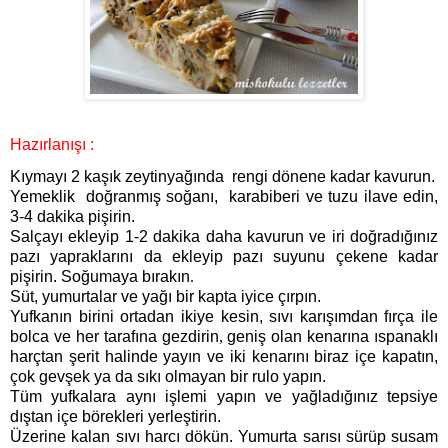
Hazırlanışı :
Kıymayı 2 kaşık zeytinyağında
rengi dönene kadar kavurun.
Yemeklik
doğranmış soğanı,
karabiberi ve tuzu ilave edin,
3-4 dakika pişirin.
Salçayı ekleyip 1-2 dakika daha kavurun ve iri doğradığınız
pazı yapraklarını da ekleyip pazı suyunu
çekene kadar
pişirin. Soğumaya bırakın
.
Süt, yumurtalar ve yağı bir kapta iyice çırpın.
Yufkanın birini ortadan ikiye kesin, sıvı karışımdan fırça ile
bolca ve her tarafına gezdirin
,
geniş olan kenarına ıspanaklı
harçtan şerit halinde yayın ve iki kenarını biraz içe kapatın,
çok gevşek ya da sıkı olmayan bir rulo yapın.
Tüm yufkalara aynı işlemi yapın ve yağladığınız tepsiye
dıştan içe börekleri yerleştirin.
Üzerine kalan sıvı harcı dökün. Yumurta sarısı sürüp susam