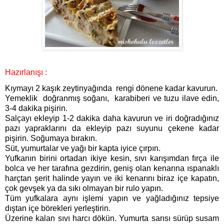
Hazırlanışı :
Kıymayı 2 kaşık zeytinyağında
rengi dönene kadar kavurun.
Yemeklik
doğranmış soğanı,
karabiberi ve tuzu ilave edin,
3-4 dakika pişirin.
Salçayı ekleyip 1-2 dakika daha kavurun ve iri doğradığınız
pazı yapraklarını da ekleyip pazı suyunu
çekene kadar
pişirin. Soğumaya bırakın
.
Süt, yumurtalar ve yağı bir kapta iyice çırpın.
Yufkanın birini ortadan ikiye kesin, sıvı karışımdan fırça ile
bolca ve her tarafına gezdirin
,
geniş olan kenarına ıspanaklı
harçtan şerit halinde yayın ve iki kenarını biraz içe kapatın,
çok gevşek ya da sıkı olmayan bir rulo yapın.
Tüm yufkalara aynı işlemi yapın ve yağladığınız tepsiye
dıştan içe börekleri yerleştirin.
Üzerine kalan sıvı harcı dökün. Yumurta sarısı sürüp susam