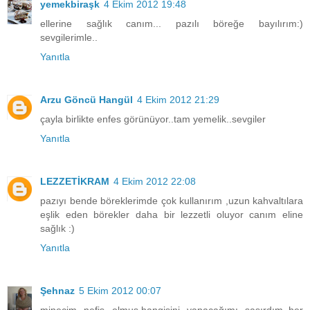
yemekbiraşk
4 Ekim 2012 19:48
ellerine sağlık canım... pazılı böreğe bayılırım:)
sevgilerimle..
Yanıtla
Arzu Göncü Hangül
4 Ekim 2012 21:29
çayla birlikte enfes görünüyor..tam yemelik..sevgiler
Yanıtla
LEZZETİKRAM
4 Ekim 2012 22:08
pazıyı bende böreklerimde çok kullanırım ,uzun kahvaltılara
eşlik eden börekler daha bir lezzetli oluyor canım eline
sağlık :)
Yanıtla
Şehnaz
5 Ekim 2012 00:07
minecim nefis olmuş.hangisini yapacağımı şaşırdım..her