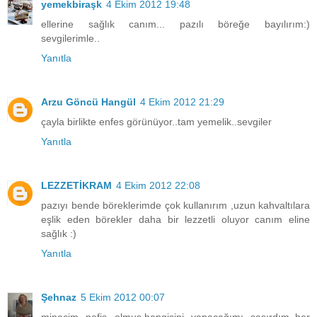
yemekbiraşk
4 Ekim 2012 19:48
ellerine sağlık canım... pazılı böreğe bayılırım:)
sevgilerimle..
Yanıtla
Arzu Göncü Hangül
4 Ekim 2012 21:29
çayla birlikte enfes görünüyor..tam yemelik..sevgiler
Yanıtla
LEZZETİKRAM
4 Ekim 2012 22:08
pazıyı bende böreklerimde çok kullanırım ,uzun kahvaltılara
eşlik eden börekler daha bir lezzetli oluyor canım eline
sağlık :)
Yanıtla
Şehnaz
5 Ekim 2012 00:07
minecim nefis olmuş.hangisini yapacağımı şaşırdım..her