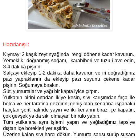
Hazırlanışı :
Kıymayı 2 kaşık zeytinyağında
rengi dönene kadar kavurun.
Yemeklik
doğranmış soğanı,
karabiberi ve tuzu ilave edin,
3-4 dakika pişirin.
Salçayı ekleyip 1-2 dakika daha kavurun ve iri doğradığınız
pazı yapraklarını da ekleyip pazı suyunu
çekene kadar
pişirin. Soğumaya bırakın
.
Süt, yumurtalar ve yağı bir kapta iyice çırpın.
Yufkanın birini ortadan ikiye kesin, sıvı karışımdan fırça ile
bolca ve her tarafına gezdirin
,
geniş olan kenarına ıspanaklı
harçtan şerit halinde yayın ve iki kenarını biraz içe kapatın,
çok gevşek ya da sıkı olmayan bir rulo yapın.
Tüm yufkalara aynı işlemi yapın ve yağladığınız tepsiye
dıştan içe börekleri yerleştirin.
Üzerine kalan sıvı harcı dökün. Yumurta sarısı sürüp susam