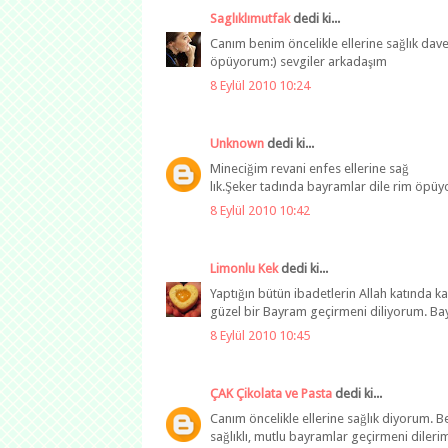
Saglıklımutfak
dedi ki...
Canım benim öncelikle ellerine sağlık da
öpüyorum:) sevgiler arkadaşım
8 Eylül 2010 10:24
Unknown
dedi ki...
Mineciğim revani enfes ellerine sağ
lık.Şeker tadında bayramlar dile rim öpü
8 Eylül 2010 10:42
Limonlu Kek
dedi ki...
Yaptığın bütün ibadetlerin Allah katında 
güzel bir Bayram geçirmeni diliyorum. Bayr
8 Eylül 2010 10:45
ÇAK Çikolata ve Pasta
dedi ki...
Canım öncelikle ellerine sağlık diyorum. Be
sağlıklı, mutlu bayramlar geçirmeni dilerim