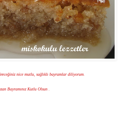
çireceğiniz nice mutlu, sağlıklı bayramlar diliyorum.
zan Bayramınız Kutlu Olsun .