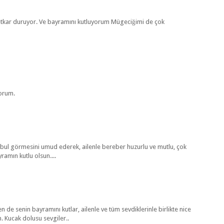
vetkar duruyor. Ve bayramını kutluyorum Mügeciğimi de çok
yorum.
kabul görmesini umud ederek, ailenle bereber huzurlu ve mutlu, çok
amın kutlu olsun....
n de senin bayramını kutlar, ailenle ve tüm sevdiklerinle birlikte nice
. Kucak dolusu sevgiler..