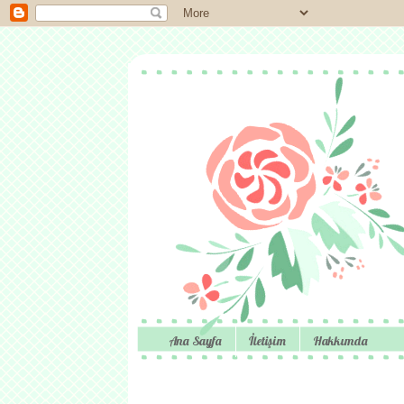
Ana Sayfa
İletişim
Hakkımda