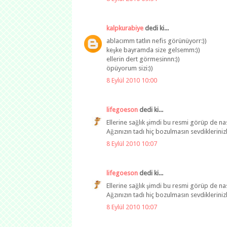
kalpkurabiye
dedi ki...
ablacımm tatlın nefis görünüyorr:))
keşke bayramda size gelsemm:))
ellerin dert görmesinnn:))
öpüyorum sizi:))
8 Eylül 2010 10:00
lifegoeson
dedi ki...
Ellerine sağlık şimdi bu resmi görüp de na
Ağzınızın tadı hiç bozulmasın sevdikleriniz
8 Eylül 2010 10:07
lifegoeson
dedi ki...
Ellerine sağlık şimdi bu resmi görüp de na
Ağzınızın tadı hiç bozulmasın sevdikleriniz
8 Eylül 2010 10:07