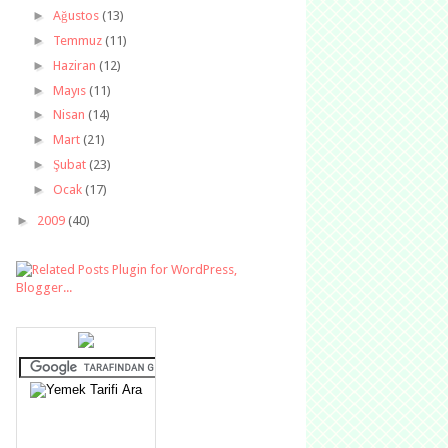
►
Ağustos
(13)
►
Temmuz
(11)
►
Haziran
(12)
►
Mayıs
(11)
►
Nisan
(14)
►
Mart
(21)
►
Şubat
(23)
►
Ocak
(17)
►
2009
(40)