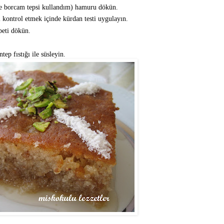
re borcam tepsi kullandım) hamuru dökün.
ni kontrol etmek içinde kürdan testi uygulayın.
beti dökün.
tep fıstığı ile süsleyin.