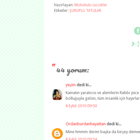
Hazırlayan:
Miskokulu Lezzetler
Etiketler:
ŞURUPLU TATLILAR
44 yorum:
yeşim
dedi ki...
Kainatın yaratıcısı ve alemlerin Rabbi yüc
bolluğuyla gelsin, tüm insanlık için hayırlar
8 Eylül 2010 09:50
Ordanburdanhayattan
dedi ki...
Mine hmmm derim başka da birşey dememe
8 Eylül 2010 09:54