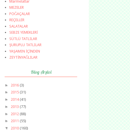
Marmelatlar
MEZELER
POĞAÇALAR
REÇELLER
SALATALAR
SEBZE YEMEKLERİ
SÜTLÜ TATLILAR
ŞURUPLU TATLILAR
YAŞAMIN İÇİNDEN
ZEYTİNYAĞLILAR
Blog Arşivi
►
2016
(3)
►
2015
(31)
►
2014
(41)
►
2013
(77)
►
2012
(88)
►
2011
(55)
▼
2010
(160)