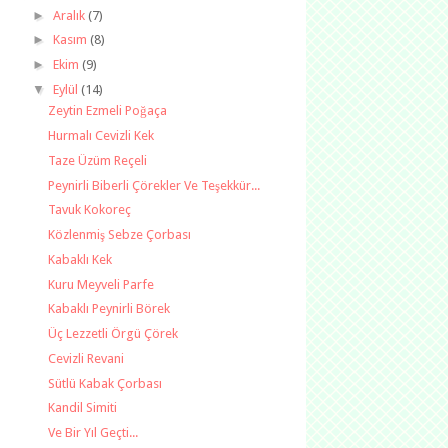
►
Aralık
(7)
►
Kasım
(8)
►
Ekim
(9)
▼
Eylül
(14)
Zeytin Ezmeli Poğaça
Hurmalı Cevizli Kek
Taze Üzüm Reçeli
Peynirli Biberli Çörekler Ve Teşekkür...
Tavuk Kokoreç
Közlenmiş Sebze Çorbası
Kabaklı Kek
Kuru Meyveli Parfe
Kabaklı Peynirli Börek
Üç Lezzetli Örgü Çörek
Cevizli Revani
Sütlü Kabak Çorbası
Kandil Simiti
Ve Bir Yıl Geçti...