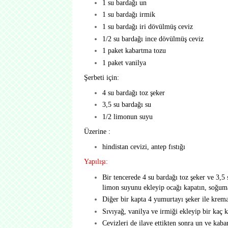
1 su bardağı un
1 su bardağı irmik
1 su bardağı iri dövülmüş ceviz
1/2 su bardağı ince dövülmüş ceviz
1 paket kabartma tozu
1 paket vanilya
Şerbeti için:
4 su bardağı toz şeker
3,5 su bardağı su
1/2 limonun suyu
Üzerine :
hindistan cevizi, antep fıstığı
Yapılışı:
Bir tencerede 4 su bardağı toz şeker ve 3,5 
limon suyunu ekleyip ocağı kapatın, soğum
Diğer bir kapta 4 yumurtayı şeker ile krema
Sıvıyağ, vanilya ve irmiği ekleyip bir kaç 
Cevizleri de ilave ettikten sonra un ve kabar