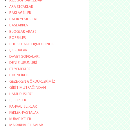
AİLE SOFRAMIZDAN
ARA SICAKLAR
BAKLAGİLLER
BALIK YEMEKLERİ
BAŞLARKEN
BLOGLAR ARASI
BÖREKLER
CHEESECAKELER;MUFFİNLER
ÇORBALAR
DAVET SOFRALARI
DENİZ ÜRÜNLERİ
ET YEMEKLERİ
ETKİNLİKLER
GEZERKEN GÖRDÜKLERİMİZ
GİRİT MUTFAĞINDAN
HAMUR İŞLERİ
İÇECEKLER
KAHVALTILIKLAR
KEKLER-PASTALAR
KURABİYELER
MAKARNA-PİLAVLAR