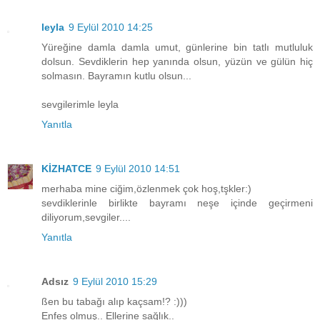
leyla
9 Eylül 2010 14:25
Yüreğine damla damla umut, günlerine bin tatlı mutluluk
dolsun. Sevdiklerin hep yanında olsun, yüzün ve gülün hiç
solmasın. Bayramın kutlu olsun...
sevgilerimle leyla
Yanıtla
KİZHATCE
9 Eylül 2010 14:51
merhaba mine ciğim,özlenmek çok hoş,tşkler:)
sevdiklerinle birlikte bayramı neşe içinde geçirmeni
diliyorum,sevgiler....
Yanıtla
Adsız
9 Eylül 2010 15:29
ßen bu tabağı alıp kaçsam!? :)))
Enfes olmuş.. Ellerine sağlık..