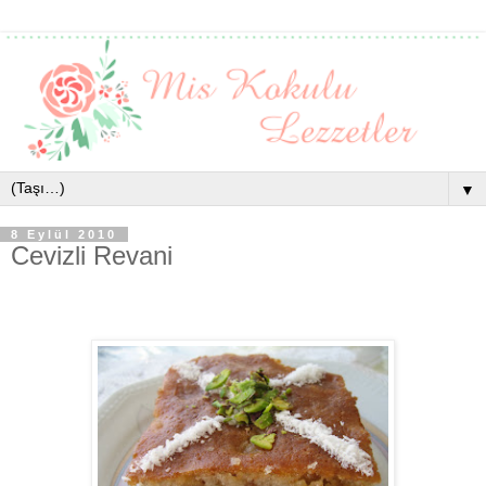
▼
8 Eylül 2010
Cevizli Revani