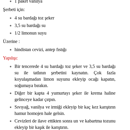
1 paket vanilya
Şerbeti için:
4 su bardağı toz şeker
3,5 su bardağı su
1/2 limonun suyu
Üzerine :
hindistan cevizi, antep fıstığı
Yapılışı:
Bir tencerede 4 su bardağı toz şeker ve 3,5 su bardağı
su ile tatlının şerbetini kaynatın. Çok fazla
koyulaşmadan limon suyunu ekleyip ocağı kapatın,
soğumaya bırakın.
Diğer bir kapta 4 yumurtayı şeker ile krema haline
gelinceye kadar çırpın.
Sıvıyağ, vanilya ve irmiği ekleyip bir kaç kez karıştırın
hamur homojen hale gelsin.
Cevizleri de ilave ettikten sonra un ve kabartma tozunu
ekleyip bir kaşık ile karıştırın.