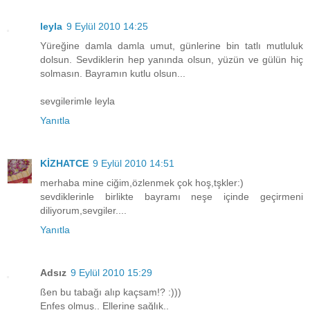
leyla
9 Eylül 2010 14:25
Yüreğine damla damla umut, günlerine bin tatlı mutluluk
dolsun. Sevdiklerin hep yanında olsun, yüzün ve gülün hiç
solmasın. Bayramın kutlu olsun...
sevgilerimle leyla
Yanıtla
KİZHATCE
9 Eylül 2010 14:51
merhaba mine ciğim,özlenmek çok hoş,tşkler:)
sevdiklerinle birlikte bayramı neşe içinde geçirmeni
diliyorum,sevgiler....
Yanıtla
Adsız
9 Eylül 2010 15:29
ßen bu tabağı alıp kaçsam!? :)))
Enfes olmuş.. Ellerine sağlık..