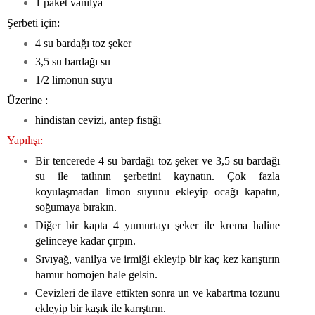
1 paket vanilya
Şerbeti için:
4 su bardağı toz şeker
3,5 su bardağı su
1/2 limonun suyu
Üzerine :
hindistan cevizi, antep fıstığı
Yapılışı:
Bir tencerede 4 su bardağı toz şeker ve 3,5 su bardağı
su ile tatlının şerbetini kaynatın. Çok fazla
koyulaşmadan limon suyunu ekleyip ocağı kapatın,
soğumaya bırakın.
Diğer bir kapta 4 yumurtayı şeker ile krema haline
gelinceye kadar çırpın.
Sıvıyağ, vanilya ve irmiği ekleyip bir kaç kez karıştırın
hamur homojen hale gelsin.
Cevizleri de ilave ettikten sonra un ve kabartma tozunu
ekleyip bir kaşık ile karıştırın.