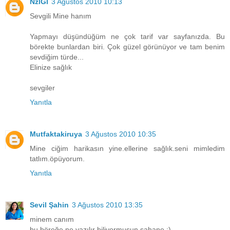
NzlGl
3 Ağustos 2010 10:13
Sevgili Mine hanım
Yapmayı düşündüğüm ne çok tarif var sayfanızda. Bu
börekte bunlardan biri. Çok güzel görünüyor ve tam benim
sevdiğim türde...
Elinize sağlık
sevgiler
Yanıtla
Mutfaktakiruya
3 Ağustos 2010 10:35
Mine ciğim harikasın yine.ellerine sağlık.seni mimledim
tatlım.öpüyorum.
Yanıtla
Sevil Şahin
3 Ağustos 2010 13:35
minem canım
bu böreğe ne yazılır biliyormusun şahane :)