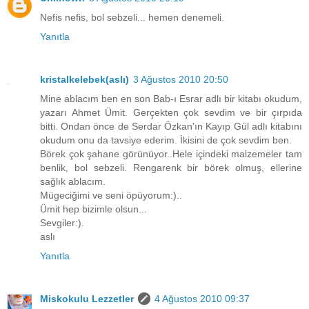
Nefis nefis, bol sebzeli... hemen denemeli.
Yanıtla
kristalkelebek(aslı)
3 Ağustos 2010 20:50
Mine ablacım ben en son Bab-ı Esrar adlı bir kitabı okudum,
yazarı Ahmet Ümit. Gerçekten çok sevdim ve bir çırpıda
bitti. Ondan önce de Serdar Özkan'ın Kayıp Gül adlı kitabını
okudum onu da tavsiye ederim. İkisini de çok sevdim ben.
Börek çok şahane görünüyor..Hele içindeki malzemeler tam
benlik, bol sebzeli. Rengarenk bir börek olmuş, ellerine
sağlık ablacım.
Mügeciğimi ve seni öpüyorum:)..
Ümit hep bizimle olsun...
Sevgiler:).
aslı
Yanıtla
Miskokulu Lezzetler
4 Ağustos 2010 09:37