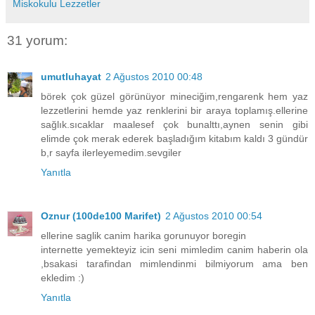
Miskokulu Lezzetler
31 yorum:
umutluhayat
2 Ağustos 2010 00:48
börek çok güzel görünüyor mineciğim,rengarenk hem yaz
lezzetlerini hemde yaz renklerini bir araya toplamış.ellerine
sağlık.sıcaklar maalesef çok bunalttı,aynen senin gibi
elimde çok merak ederek başladığım kitabım kaldı 3 gündür
b,r sayfa ilerleyemedim.sevgiler
Yanıtla
Oznur (100de100 Marifet)
2 Ağustos 2010 00:54
ellerine saglik canim harika gorunuyor boregin
internette yemekteyiz icin seni mimledim canim haberin ola
,bsakasi tarafindan mimlendinmi bilmiyorum ama ben
ekledim :)
Yanıtla