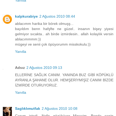
Yanıtla
kalpkurabiye
2 Ağustos 2010 08:44
ablacımm harika bir börek olmuşş...
bayıldım benn hafşfte ne güzel.. insanın bişey yiyesi
gelmiyor sıcakta.. ah birde izmirdesin.. allah kolaylık versin
ablacımmmm:))
mügeyi ve senii çok öpüyorumm misskokulu:))
Yanıtla
Adsız
2 Ağustos 2010 09:13
ELLERİNE SAĞLIK CANIM. YANINDA BUZ GİBİ KÖPÜKLÜ
AYRANLA ŞAHANE OLUR. HEMŞERİYMİŞİZ CANIM BİZDE
İZMİRDE OTURUYORUZ.
Yanıtla
Saglıklımutfak
2 Ağustos 2010 10:08
Canım istedi. Nefis gözüküyor Minecim. Bende senin