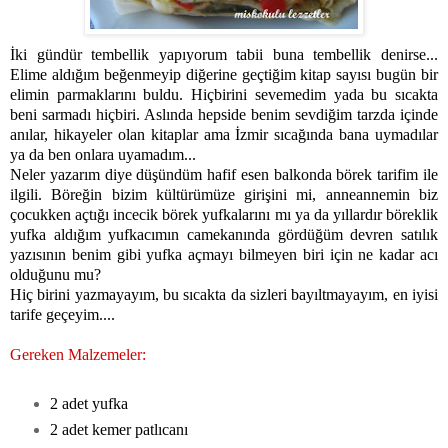
İki gündür tembellik yapıyorum tabii buna tembellik denirse...
Elime aldığım beğenmeyip diğerine geçtiğim kitap sayısı bugün bir
elimin parmaklarını buldu. Hiçbirini sevemedim yada bu sıcakta
beni sarmadı hiçbiri. Aslında hepside benim sevdiğim tarzda içinde
anılar, hikayeler olan kitaplar ama İzmir sıcağında bana uymadılar
ya da ben onlara uyamadım...
Neler yazarım diye düşündüm hafif esen balkonda börek tarifim ile
ilgili.
Böreğin bizim kültürümüze girişini mi, anneannemin biz
çocukken açtığı incecik börek yufkalarını mı ya da yıllardır böreklik
yufka aldığım yufkacımın camekanında gördüğüm devren satılık
yazısının benim gibi yufka açmayı bilmeyen biri için ne kadar acı
olduğunu mu?
Hiç birini yazmayayım, bu sıcakta da sizleri bayıltmayayım, en iyisi
tarife geçeyim....
Gereken Malzemeler:
2 adet yufka
2 adet kemer patlıcanı