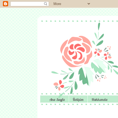
Ana Sayfa
İletişim
Hakkımda