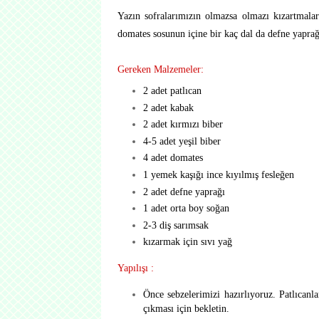
Yazın sofralarımızın olmazsa olmazı kızartmalar
domates sosunun içine bir kaç dal da defne yaprağ
Gereken Malzemeler:
2 adet patlıcan
2 adet kabak
2 adet kırmızı biber
4-5 adet yeşil biber
4 adet domates
1 yemek kaşığı ince kıyılmış fesleğen
2 adet defne yaprağı
1 adet orta boy soğan
2-3 diş sarımsak
kızarmak için sıvı yağ
Yapılışı :
Önce sebzelerimizi hazırlıyoruz. Patlıcanla
çıkması için bekletin.