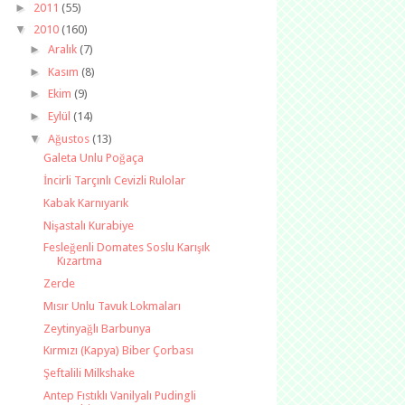
►
2011
(55)
▼
2010
(160)
►
Aralık
(7)
►
Kasım
(8)
►
Ekim
(9)
►
Eylül
(14)
▼
Ağustos
(13)
Galeta Unlu Poğaça
İncirli Tarçınlı Cevizli Rulolar
Kabak Karnıyarık
Nişastalı Kurabiye
Fesleğenli Domates Soslu Karışık
Kızartma
Zerde
Mısır Unlu Tavuk Lokmaları
Zeytinyağlı Barbunya
Kırmızı (Kapya) Biber Çorbası
Şeftalili Milkshake
Antep Fıstıklı Vanilyalı Pudingli