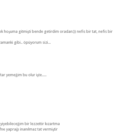
 hoşuma gitmişti bende getirdim oradan:)) nefis bir tat, nefis bir
amanki gibi.. öpüyorum sizi...
ftar yemeğim bu olur işte.....
iyebileceğim bir lezzettir kızartma
ne yaprağı inanılmaz tat vermiştir