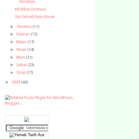
Kurabiye
Etli Biber Dolması
Yaz Sebzeli Rulo Börek
►
Temmuz
(11)
►
Haziran
(12)
►
Mayıs
(11)
►
Nisan
(14)
►
Mart
(21)
►
Şubat
(23)
►
Ocak
(17)
►
2009
(40)