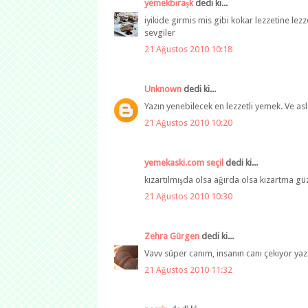
yemekbiraşk
dedi ki...
iyikide girmis mis gibi kokar lezzetine lezz
sevgiler
21 Ağustos 2010 10:18
Unknown
dedi ki...
Yazın yenebilecek en lezzetli yemek. Ve as
21 Ağustos 2010 10:20
yemekaski.com seçil
dedi ki...
kızartılmışda olsa ağırda olsa kızartma güzel
21 Ağustos 2010 10:30
Zehra Gürgen
dedi ki...
Vavv süper canım, insanın canı çekiyor ya
21 Ağustos 2010 11:32