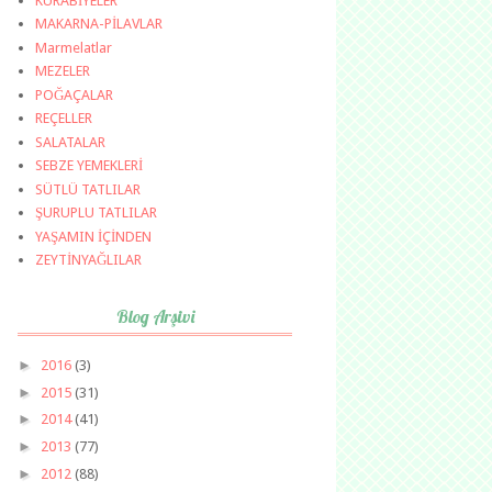
KURABİYELER
MAKARNA-PİLAVLAR
Marmelatlar
MEZELER
POĞAÇALAR
REÇELLER
SALATALAR
SEBZE YEMEKLERİ
SÜTLÜ TATLILAR
ŞURUPLU TATLILAR
YAŞAMIN İÇİNDEN
ZEYTİNYAĞLILAR
Blog Arşivi
►
2016
(3)
►
2015
(31)
►
2014
(41)
►
2013
(77)
►
2012
(88)