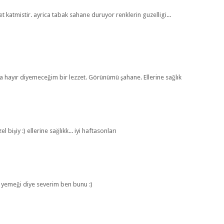
et katmistir. ayrica tabak sahane duruyor renklerin guzelligi...
la hayır diyemeceğim bir lezzet. Görünümü şahane. Ellerine sağlık
 bişiy :) ellerine sağlıkk... iyi haftasonları
z yemeği diye severim ben bunu :)