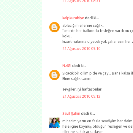
21 Ağustos 2010 08:31
kalpkurabiye
dedi ki...
ablacığım ellerine sağlık..
İzmirde her balkonda fesleğen vardı bu çok
koku..
kızartmalarına diyecek yok şahanesin her z
21 Ağustos 2010 09:10
NzlGl
dedi ki...
Sıcacık bir dilim pide ve çay... Bana kalsa i
Eline sağlık canım
sevgiler, iyi haftasonları
21 Ağustos 2010 09:13
Sevil Şahin
dedi ki...
minecim yazın en fazla sevdiğim her daim y
hele içine koymuş olduğun feslegen ve def
ellerine sağlık arkadaşım