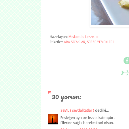
Hazırlayan:
Miskokulu Lezzetler
Etiketler:
ARA SICAKLAR
,
SEBZE YEMEKLERİ
30 yorum:
SeViL ( sevdalitatlar )
dedi ki...
Fesleğen ayrı bir lezzet katmışdır..
Ellerine sağlık bereketi bol olsun.