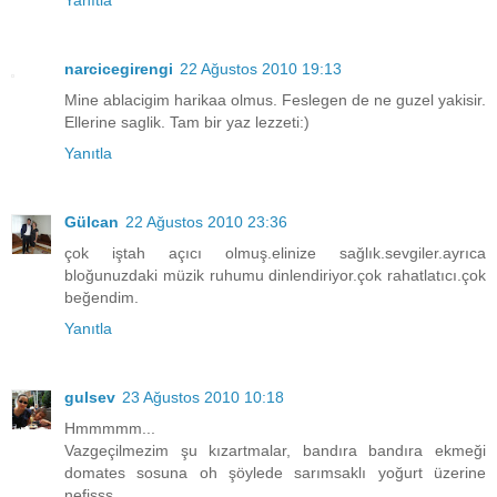
Yanıtla
narcicegirengi
22 Ağustos 2010 19:13
Mine ablacigim harikaa olmus. Feslegen de ne guzel yakisir.
Ellerine saglik. Tam bir yaz lezzeti:)
Yanıtla
Gülcan
22 Ağustos 2010 23:36
çok iştah açıcı olmuş.elinize sağlık.sevgiler.ayrıca
bloğunuzdaki müzik ruhumu dinlendiriyor.çok rahatlatıcı.çok
beğendim.
Yanıtla
gulsev
23 Ağustos 2010 10:18
Hmmmmm...
Vazgeçilmezim şu kızartmalar, bandıra bandıra ekmeği
domates sosuna oh şöylede sarımsaklı yoğurt üzerine
nefisss...