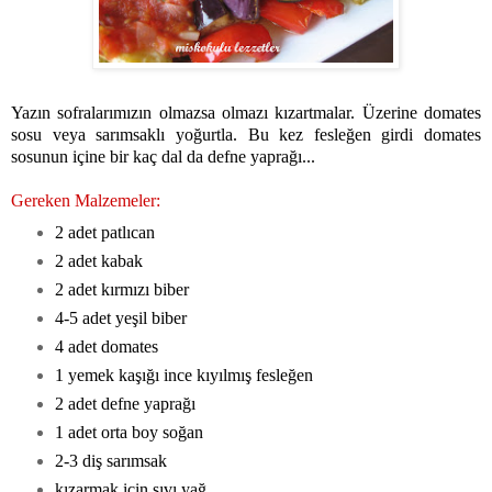
Yazın sofralarımızın olmazsa olmazı kızartmalar. Üzerine domates
sosu veya sarımsaklı yoğurtla. Bu kez fesleğen girdi domates
sosunun içine bir kaç dal da defne yaprağı...
Gereken Malzemeler:
2 adet patlıcan
2 adet kabak
2 adet kırmızı biber
4-5 adet yeşil biber
4 adet domates
1 yemek kaşığı ince kıyılmış fesleğen
2 adet defne yaprağı
1 adet orta boy soğan
2-3 diş sarımsak
kızarmak için sıvı yağ