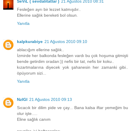
SeViL ( sevdalitatlar )
21 Ağustos 2010 08:31
Fesleğen ayrı bir lezzet katmışdır..
Ellerine sağlık bereketi bol olsun.
Yanıtla
kalpkurabiye
21 Ağustos 2010 09:10
ablacığım ellerine sağlık..
İzmirde her balkonda fesleğen vardı bu çok hoşuma gitmişti
bende getirdim oradan:)) nefis bir tat, nefis bir koku..
kızartmalarına diyecek yok şahanesin her zamanki gibi..
öpüyorum sizi...
Yanıtla
NzlGl
21 Ağustos 2010 09:13
Sıcacık bir dilim pide ve çay... Bana kalsa iftar yemeğim bu
olur işte.....
Eline sağlık canım