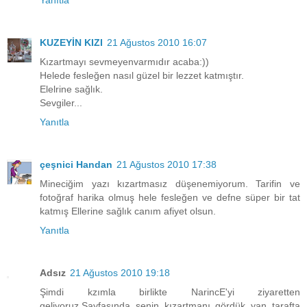
Yanıtla
KUZEYİN KIZI
21 Ağustos 2010 16:07
Kızartmayı sevmeyenvarmıdır acaba:))
Helede fesleğen nasıl güzel bir lezzet katmıştır.
Elelrine sağlık.
Sevgiler...
Yanıtla
çeşnici Handan
21 Ağustos 2010 17:38
Mineciğim yazı kızartmasız düşenemiyorum. Tarifin ve
fotoğraf harika olmuş hele fesleğen ve defne süper bir tat
katmış Ellerine sağlık canım afiyet olsun.
Yanıtla
Adsız
21 Ağustos 2010 19:18
Şimdi kzımla birlikte NarincE'yi ziyaretten
geliyoruz.Sayfasında senin kızartmanı gördük yan tarafta