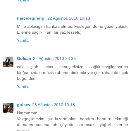
Yanıtla
narcicegirengi
22 Ağustos 2010 19:13
Mine ablacigim harikaa olmus. Feslegen de ne guzel yakisir.
Ellerine saglik. Tam bir yaz lezzeti:)
Yanıtla
Gülcan
22 Ağustos 2010 23:36
çok iştah açıcı olmuş.elinize sağlık.sevgiler.ayrıca
bloğunuzdaki müzik ruhumu dinlendiriyor.çok rahatlatıcı.çok
beğendim.
Yanıtla
gulsev
23 Ağustos 2010 10:18
Hmmmmm...
Vazgeçilmezim şu kızartmalar, bandıra bandıra ekmeği
domates sosuna oh şöylede sarımsaklı yoğurt üzerine
nefisss...