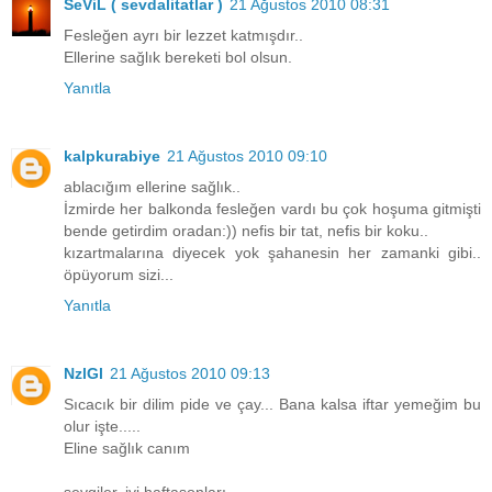
SeViL ( sevdalitatlar )
21 Ağustos 2010 08:31
Fesleğen ayrı bir lezzet katmışdır..
Ellerine sağlık bereketi bol olsun.
Yanıtla
kalpkurabiye
21 Ağustos 2010 09:10
ablacığım ellerine sağlık..
İzmirde her balkonda fesleğen vardı bu çok hoşuma gitmişti
bende getirdim oradan:)) nefis bir tat, nefis bir koku..
kızartmalarına diyecek yok şahanesin her zamanki gibi..
öpüyorum sizi...
Yanıtla
NzlGl
21 Ağustos 2010 09:13
Sıcacık bir dilim pide ve çay... Bana kalsa iftar yemeğim bu
olur işte.....
Eline sağlık canım