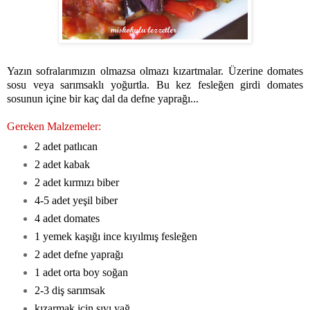
Yazın sofralarımızın olmazsa olmazı kızartmalar. Üzerine domates
sosu veya sarımsaklı yoğurtla. Bu kez fesleğen girdi domates
sosunun içine bir kaç dal da defne yaprağı...
Gereken Malzemeler:
2 adet patlıcan
2 adet kabak
2 adet kırmızı biber
4-5 adet yeşil biber
4 adet domates
1 yemek kaşığı ince kıyılmış fesleğen
2 adet defne yaprağı
1 adet orta boy soğan
2-3 diş sarımsak
kızarmak için sıvı yağ