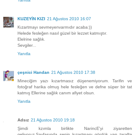
Yanıtla
KUZEYİN KIZI
21 Ağustos 2010 16:07
Kızartmayı sevmeyenvarmıdır acaba:))
Helede fesleğen nasıl güzel bir lezzet katmıştır.
Elelrine sağlık.
Sevgiler...
Yanıtla
çeşnici Handan
21 Ağustos 2010 17:38
Mineciğim yazı kızartmasız düşenemiyorum. Tarifin ve
fotoğraf harika olmuş hele fesleğen ve defne süper bir tat
katmış Ellerine sağlık canım afiyet olsun.
Yanıtla
Adsız
21 Ağustos 2010 19:18
Şimdi kzımla birlikte NarincE'yi ziyaretten
geliyoruz.Sayfasında senin kızartmanı gördük yan tarafta