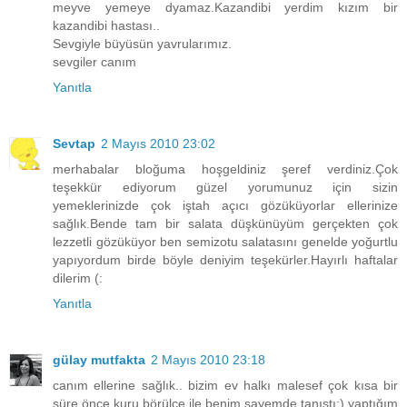
meyve yemeye dyamaz.Kazandibi yerdim kızım bir
kazandibi hastası..
Sevgiyle büyüsün yavrularımız.
sevgiler canım
Yanıtla
Sevtap
2 Mayıs 2010 23:02
merhabalar bloğuma hoşgeldiniz şeref verdiniz.Çok
teşekkür ediyorum güzel yorumunuz için sizin
yemeklerinizde çok iştah açıcı gözüküyorlar ellerinize
sağlık.Bende tam bir salata düşkünüyüm gerçekten çok
lezzetli gözüküyor ben semizotu salatasını genelde yoğurtlu
yapıyordum birde böyle deniyim teşekürler.Hayırlı haftalar
dilerim (:
Yanıtla
gülay mutfakta
2 Mayıs 2010 23:18
canım ellerine sağlık.. bizim ev halkı malesef çok kısa bir
süre önce kuru börülce ile benim sayemde tanıştı:) yaptığım