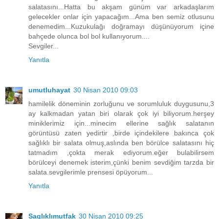
salatasını...Hatta bu akşam günüm var arkadaşlarım
gelecekler onlar için yapacağım...Ama ben semiz otlusunu
denemedim...Kuzukulağı doğramayı düşünüyorum içine
bahçede olunca bol bol kullanıyorum....
Sevgiler...
Yanıtla
umutluhayat
30 Nisan 2010 09:03
hamilelik döneminin zorluğunu ve sorumluluk duygusunu,3
ay kalkmadan yatan biri olarak çok iyi biliyorum.herşey
miniklerimiz için...minecim ellerine sağlık salatanın
görüntüsü zaten yedirtir ,birde içindekilere bakınca çok
sağlıklı bir salata olmuş,aslında ben börülce salatasını hiç
tatmadım ,çokta merak ediyorum.eğer bulabilirsem
börülceyi denemek isterim,çünki benim sevdiğim tarzda bir
salata.sevgilerimle prensesi öpüyorum...
Yanıtla
Saglıklımutfak
30 Nisan 2010 09:25