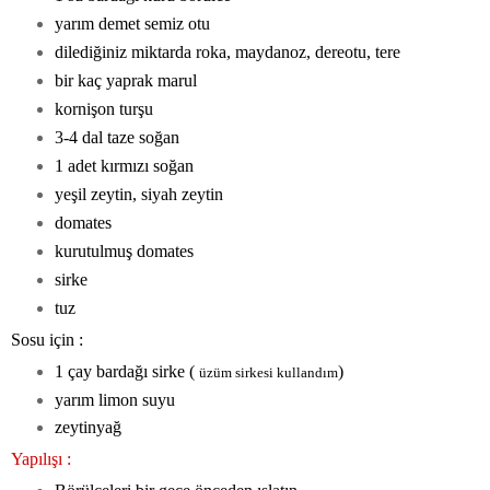
yarım demet semiz otu
dilediğiniz miktarda roka, maydanoz, dereotu, tere
bir kaç yaprak marul
kornişon turşu
3-4 dal taze soğan
1 adet kırmızı soğan
yeşil zeytin, siyah zeytin
domates
kurutulmuş domates
sirke
tuz
Sosu için :
1 çay bardağı sirke (
)
üzüm sirkesi kullandım
yarım limon suyu
zeytinyağ
Yapılışı :