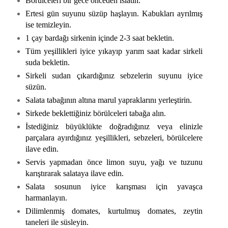
Börülceleri bir gece önceden ıslatın.
Ertesi gün suyunu süzüp haşlayın. Kabukları ayrılmış
ise temizleyin.
1 çay bardağı sirkenin içinde 2-3 saat bekletin.
Tüm yeşillikleri iyice yıkayıp yarım saat kadar sirkeli
suda bekletin.
Sirkeli sudan çıkardığınız sebzelerin suyunu iyice
süzün.
Salata tabağının altına marul yapraklarını yerleştirin.
Sirkede beklettiğiniz börülceleri tabağa alın.
İstediğiniz büyüklükte doğradığınız veya elinizle
parçalara ayırdığınız yeşillikleri, sebzeleri, börülcelere
ilave edin.
Servis yapmadan önce limon suyu, yağı ve tuzunu
karıştırarak salataya ilave edin.
Salata sosunun iyice karışması için yavaşca
harmanlayın.
Dilimlenmiş domates, kurtulmuş domates, zeytin
taneleri ile süsleyin.