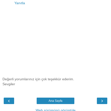
Yanıtla
Değerli yorumlarınız için çok teşekkür ederim.
Sevgiler
‹
›
Ana Sayfa
Web sürümünü görüntüle