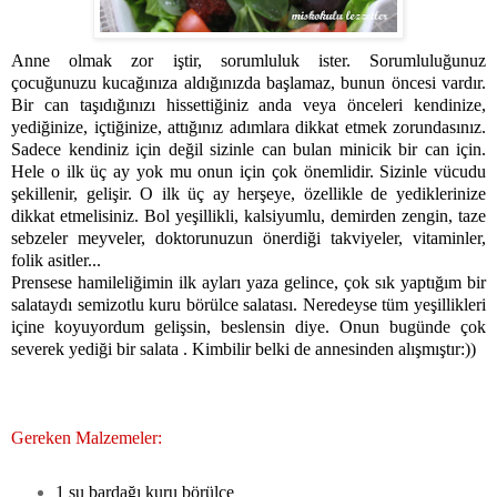
Anne olmak zor iştir, sorumluluk ister. Sorumluluğunuz
çocuğunuzu kucağınıza aldığınızda başlamaz, bunun öncesi vardır.
Bir can taşıdığınızı hissettiğiniz anda veya önceleri kendinize,
yediğinize, içtiğinize, attığınız adımlara dikkat etmek zorundasınız.
Sadece kendiniz için değil sizinle can bulan minicik bir can için.
Hele o ilk üç ay yok mu onun için çok önemlidir. Sizinle vücudu
şekillenir, gelişir. O ilk üç ay herşeye, özellikle de yediklerinize
dikkat etmelisiniz. Bol yeşillikli, kalsiyumlu, demirden zengin, taze
sebzeler meyveler, doktorunuzun önerdiği takviyeler, vitaminler,
folik asitler...
Prensese hamileliğimin ilk ayları yaza gelince, çok sık yaptığım bir
salataydı semizotlu kuru börülce salatası. Neredeyse tüm yeşillikleri
içine koyuyordum gelişsin, beslensin diye. Onun bugünde çok
severek yediği bir salata . Kimbilir belki de annesinden alışmıştır:))
Gereken Malzemeler:
1 su bardağı kuru börülce