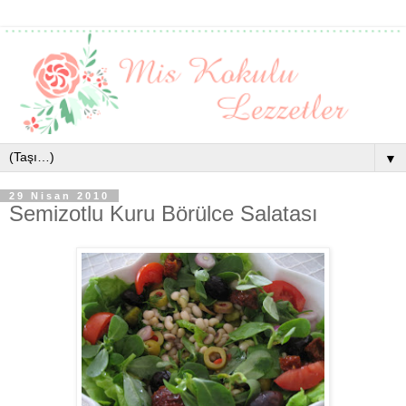
▼
29 Nisan 2010
Semizotlu Kuru Börülce Salatası