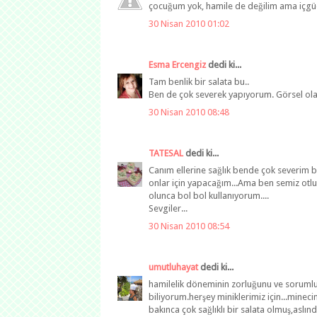
çocuğum yok, hamile de değilim ama içgüd
30 Nisan 2010 01:02
Esma Ercengiz
dedi ki...
Tam benlik bir salata bu..
Ben de çok severek yapıyorum. Görsel olar
30 Nisan 2010 08:48
TATESAL
dedi ki...
Canım ellerine sağlık bende çok severim b
onlar için yapacağım...Ama ben semiz ot
olunca bol bol kullanıyorum....
Sevgiler...
30 Nisan 2010 08:54
umutluhayat
dedi ki...
hamilelik döneminin zorluğunu ve sorumlu
biliyorum.herşey miniklerimiz için...mineci
bakınca çok sağlıklı bir salata olmuş,asl