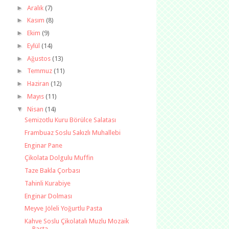
►
Aralık
(7)
►
Kasım
(8)
►
Ekim
(9)
►
Eylül
(14)
►
Ağustos
(13)
►
Temmuz
(11)
►
Haziran
(12)
►
Mayıs
(11)
▼
Nisan
(14)
Semizotlu Kuru Börülce Salatası
Frambuaz Soslu Sakızlı Muhallebi
Enginar Pane
Çikolata Dolgulu Muffin
Taze Bakla Çorbası
Tahinli Kurabiye
Enginar Dolması
Meyve Jöleli Yoğurtlu Pasta
Kahve Soslu Çikolatalı Muzlu Mozaik
Pasta