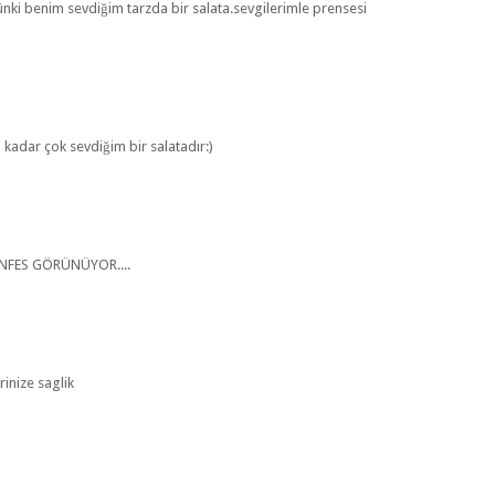
nki benim sevdiğim tarzda bir salata.sevgilerimle prensesi
 kadar çok sevdiğim bir salatadır:)
ENFES GÖRÜNÜYOR....
inize saglik