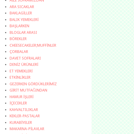
AİLE SOFRAMIZDAN
ARA SICAKLAR
BAKLAGİLLER
BALIK YEMEKLERİ
BAŞLARKEN
BLOGLAR ARASI
BÖREKLER
CHEESECAKELER;MUFFİNLER
ÇORBALAR
DAVET SOFRALARI
DENİZ ÜRÜNLERİ
ET YEMEKLERİ
ETKİNLİKLER
GEZERKEN GÖRDÜKLERİMİZ
GİRİT MUTFAĞINDAN
HAMUR İŞLERİ
İÇECEKLER
KAHVALTILIKLAR
KEKLER-PASTALAR
KURABİYELER
MAKARNA-PİLAVLAR