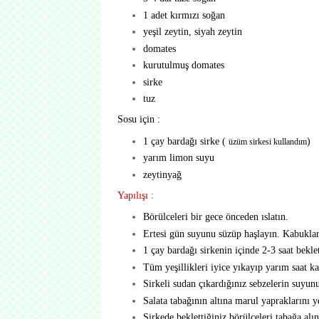
1 adet kırmızı soğan
yeşil zeytin, siyah zeytin
domates
kurutulmuş domates
sirke
tuz
Sosu için :
1 çay bardağı sirke (
)
üzüm sirkesi kullandım
yarım limon suyu
zeytinyağ
Yapılışı :
Börülceleri bir gece önceden ıslatın.
Ertesi gün suyunu süzüp haşlayın. Kabukları
1 çay bardağı sirkenin içinde 2-3 saat bekle
Tüm yeşillikleri iyice yıkayıp yarım saat ka
Sirkeli sudan çıkardığınız sebzelerin suyunu
Salata tabağının altına marul yapraklarını ye
Sirkede beklettiğiniz börülceleri tabağa alın