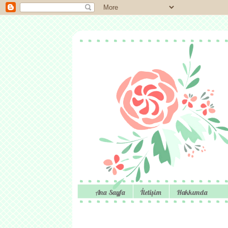
Ana Sayfa
İletişim
Hakkımda