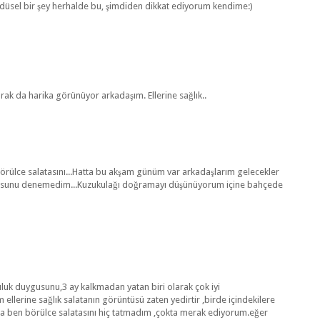
üsel bir şey herhalde bu, şimdiden dikkat ediyorum kendime:)
ak da harika görünüyor arkadaşım. Ellerine sağlık..
örülce salatasını...Hatta bu akşam günüm var arkadaşlarım gelecekler
lusunu denemedim...Kuzukulağı doğramayı düşünüyorum içine bahçede
luk duygusunu,3 ay kalkmadan yatan biri olarak çok iyi
m ellerine sağlık salatanın görüntüsü zaten yedirtir ,birde içindekilere
ında ben börülce salatasını hiç tatmadım ,çokta merak ediyorum.eğer