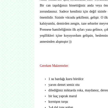
Bir can taşıdığınızı hissettiğiniz anda veya önc
zorundasınız. Sadece kendiniz için değil sizinl
önemlidir. Sizinle vücudu şekillenir, gelişir. O ilk
kalsiyumlu, demirden zengin, taze sebzeler meyvele
Prensese hamileliğimin ilk ayları yaza gelince, ço
yeşillikleri içine koyuyordum gelişsin, beslens
annesinden alışmıştır:))
Gereken Malzemeler:
1 su bardağı kuru börülce
yarım demet semiz otu
dilediğiniz miktarda roka, maydanoz, dereot
bir kaç yaprak marul
kornişon turşu
3-4 dal taze soğan