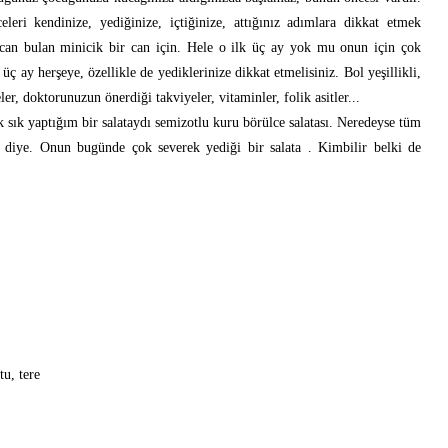
eleri kendinize, yediğinize, içtiğinize, attığınız adımlara dikkat etmek
e can bulan minicik bir can için. Hele o ilk üç ay yok mu onun için çok
 üç ay herşeye, özellikle de yediklerinize dikkat etmelisiniz. Bol yeşillikli,
r, doktorunuzun önerdiği takviyeler, vitaminler, folik asitler...
k sık yaptığım bir salataydı semizotlu kuru börülce salatası. Neredeyse tüm
in diye. Onun bugünde çok severek yediği bir salata . Kimbilir belki de
u, tere