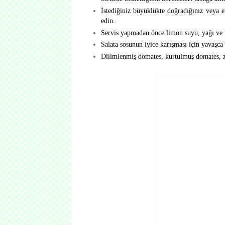
İstediğiniz büyüklükte doğradığınız veya eli
edin.
Servis yapmadan önce limon suyu, yağı ve tu
Salata sosunun iyice karışması için yavaşca
Dilimlenmiş domates, kurtulmuş domates, zey