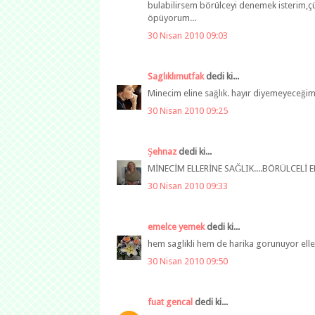
bulabilirsem börülceyi denemek isterim,çü
öpüyorum...
30 Nisan 2010 09:03
Saglıklımutfak
dedi ki...
Minecim eline sağlık. hayır diyemeyeceğim
30 Nisan 2010 09:25
Şehnaz
dedi ki...
MİNECİM ELLERİNE SAĞLIK....BÖRÜLCELİ 
30 Nisan 2010 09:33
emelce yemek
dedi ki...
hem saglikli hem de harika gorunuyor eller
30 Nisan 2010 09:50
fuat gencal
dedi ki...