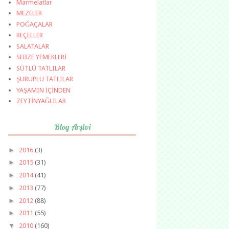
Marmelatlar
MEZELER
POĞAÇALAR
REÇELLER
SALATALAR
SEBZE YEMEKLERİ
SÜTLÜ TATLILAR
ŞURUPLU TATLILAR
YAŞAMIN İÇİNDEN
ZEYTİNYAĞLILAR
Blog Arşivi
►
2016
(3)
►
2015
(31)
►
2014
(41)
►
2013
(77)
►
2012
(88)
►
2011
(55)
▼
2010
(160)