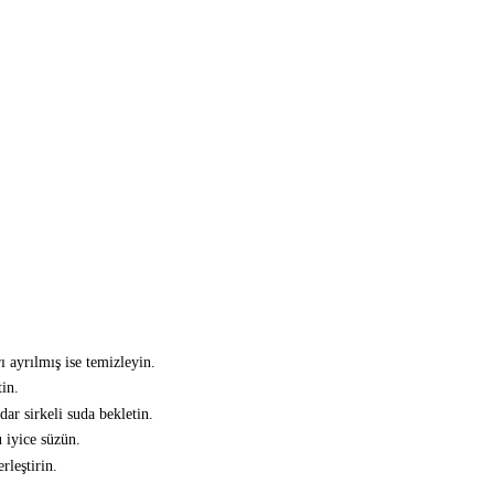
 ayrılmış ise temizleyin.
tin.
dar sirkeli suda bekletin.
 iyice süzün.
rleştirin.
.