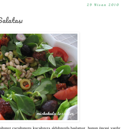
29 Nisan 2010
alatası
luğunuz çocuğunuzu kucağınıza aldığınızda başlamaz, bunun öncesi vardır.