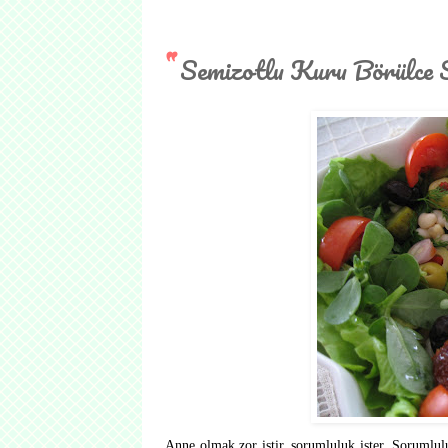
Semizotlu Kuru Börülce S
Anne olmak zor iştir, sorumluluk ister. Sorumlu