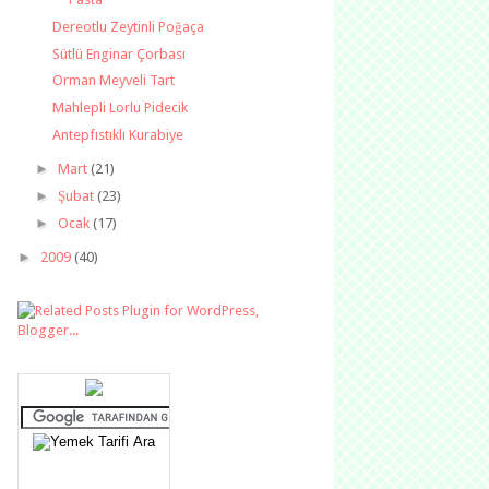
Dereotlu Zeytinli Poğaça
Sütlü Enginar Çorbası
Orman Meyveli Tart
Mahlepli Lorlu Pidecik
Antepfıstıklı Kurabiye
►
Mart
(21)
►
Şubat
(23)
►
Ocak
(17)
►
2009
(40)