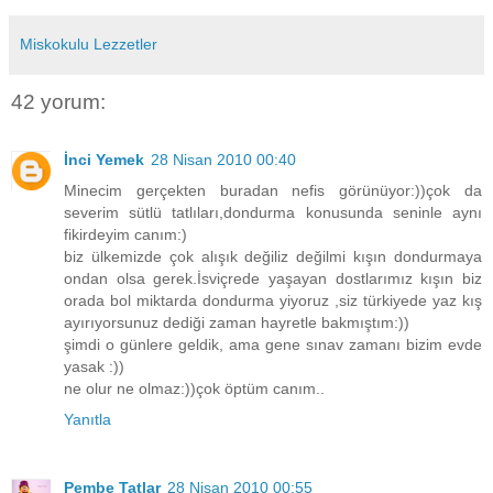
Miskokulu Lezzetler
42 yorum:
İnci Yemek
28 Nisan 2010 00:40
Minecim gerçekten buradan nefis görünüyor:))çok da
severim sütlü tatlıları,dondurma konusunda seninle aynı
fikirdeyim canım:)
biz ülkemizde çok alışık değiliz değilmi kışın dondurmaya
ondan olsa gerek.İsviçrede yaşayan dostlarımız kışın biz
orada bol miktarda dondurma yiyoruz ,siz türkiyede yaz kış
ayırıyorsunuz dediği zaman hayretle bakmıştım:))
şimdi o günlere geldik, ama gene sınav zamanı bizim evde
yasak :))
ne olur ne olmaz:))çok öptüm canım..
Yanıtla
Pembe Tatlar
28 Nisan 2010 00:55