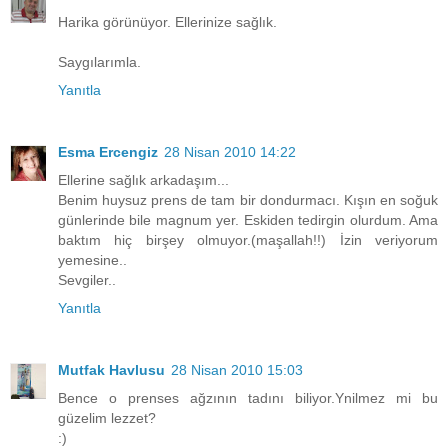
Harika görünüyor. Ellerinize sağlık.
Saygılarımla.
Yanıtla
Esma Ercengiz
28 Nisan 2010 14:22
Ellerine sağlık arkadaşım...
Benim huysuz prens de tam bir dondurmacı. Kışın en soğuk
günlerinde bile magnum yer. Eskiden tedirgin olurdum. Ama
baktım hiç birşey olmuyor.(maşallah!!) İzin veriyorum
yemesine..
Sevgiler..
Yanıtla
Mutfak Havlusu
28 Nisan 2010 15:03
Bence o prenses ağzının tadını biliyor.Ynilmez mi bu
güzelim lezzet?
:)