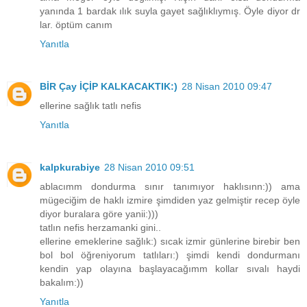
yanında 1 bardak ılık suyla gayet sağlıklıymış. Öyle diyor dr
lar. öptüm canım
Yanıtla
BİR Çay İÇİP KALKACAKTIK:)
28 Nisan 2010 09:47
ellerine sağlık tatlı nefis
Yanıtla
kalpkurabiye
28 Nisan 2010 09:51
ablacımm dondurma sınır tanımıyor haklısınn:)) ama
mügeciğim de haklı izmire şimdiden yaz gelmiştir recep öyle
diyor buralara göre yanii:)))
tatlın nefis herzamanki gini..
ellerine emeklerine sağlık:) sıcak izmir günlerine birebir ben
bol bol öğreniyorum tatlıları:) şimdi kendi dondurmanı
kendin yap olayına başlayacağımm kollar sıvalı haydi
bakalım:))
Yanıtla