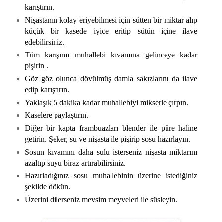
karıştırın.
Nişastanın kolay eriyebilmesi için sütten bir miktar alıp
küçük bir kasede iyice eritip sütün içine ilave
edebilirsiniz.
Tüm karışımı muhallebi kıvamına gelinceye kadar
pişirin .
Göz göz olunca dövülmüş damla sakızlarını da ilave
edip karıştırın.
Yaklaşık 5 dakika kadar muhallebiyi mikserle çırpın.
Kaselere paylaştırın.
Diğer bir kapta frambuazları blender ile püre haline
getirin. Şeker, su ve nişasta ile pişirip sosu hazırlayın.
Sosun kıvamını daha sulu isterseniz nişasta miktarını
azaltıp suyu biraz artırabilirsiniz.
Hazırladığınız sosu muhallebinin üzerine istediğiniz
şekilde dökün.
Üzerini dilerseniz mevsim meyveleri ile süsleyin.