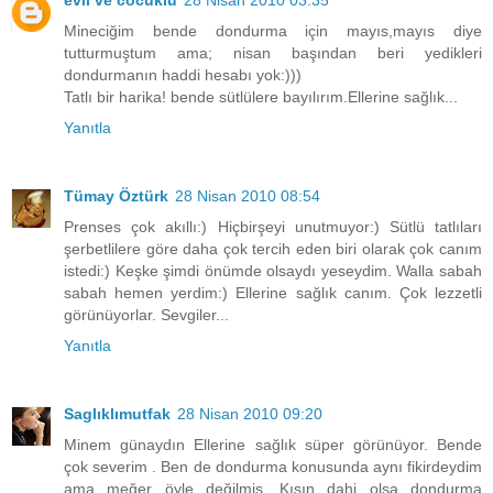
evli ve cocuklu
28 Nisan 2010 03:35
Mineciğim bende dondurma için mayıs,mayıs diye
tutturmuştum ama; nisan başından beri yedikleri
dondurmanın haddi hesabı yok:)))
Tatlı bir harika! bende sütlülere bayılırım.Ellerine sağlık...
Yanıtla
Tümay Öztürk
28 Nisan 2010 08:54
Prenses çok akıllı:) Hiçbirşeyi unutmuyor:) Sütlü tatlıları
şerbetlilere göre daha çok tercih eden biri olarak çok canım
istedi:) Keşke şimdi önümde olsaydı yeseydim. Walla sabah
sabah hemen yerdim:) Ellerine sağlık canım. Çok lezzetli
görünüyorlar. Sevgiler...
Yanıtla
Saglıklımutfak
28 Nisan 2010 09:20
Minem günaydın Ellerine sağlık süper görünüyor. Bende
çok severim . Ben de dondurma konusunda aynı fikirdeydim
ama meğer öyle değilmiş. Kışın dahi olsa dondurma