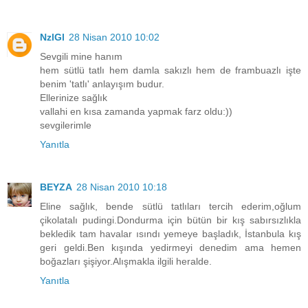
NzlGl
28 Nisan 2010 10:02
Sevgili mine hanım
hem sütlü tatlı hem damla sakızlı hem de frambuazlı işte
benim 'tatlı' anlayışım budur.
Ellerinize sağlık
vallahi en kısa zamanda yapmak farz oldu:))
sevgilerimle
Yanıtla
BEYZA
28 Nisan 2010 10:18
Eline sağlık, bende sütlü tatlıları tercih ederim,oğlum
çikolatalı pudingi.Dondurma için bütün bir kış sabırsızlıkla
bekledik tam havalar ısındı yemeye başladık, İstanbula kış
geri geldi.Ben kışında yedirmeyi denedim ama hemen
boğazları şişiyor.Alışmakla ilgili heralde.
Yanıtla