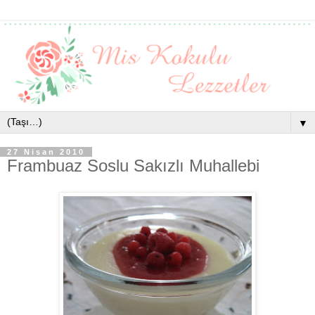
▼
27 Nisan 2010
Frambuaz Soslu Sakızlı Muhallebi