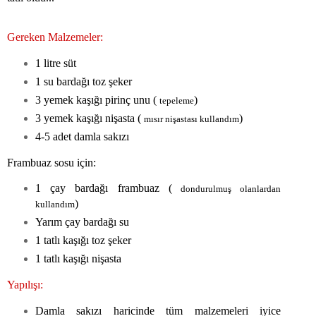
Gereken Malzemeler:
1 litre süt
1 su bardağı toz şeker
3 yemek kaşığı pirinç unu (
)
tepeleme
3 yemek kaşığı nişasta (
)
mısır nişastası kullandım
4-5 adet damla sakızı
Frambuaz sosu için:
1 çay bardağı frambuaz (
dondurulmuş olanlardan
)
kullandım
Yarım çay bardağı su
1 tatlı kaşığı toz şeker
1 tatlı kaşığı nişasta
Yapılışı:
Damla sakızı haricinde tüm malzemeleri iyice