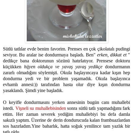
Sütlü tatlılar evde benim favorim. Prenses en çok çikolatalı pudingi
seviyor. Bu aralar ise dondurmaya başladı. Ben"
erken, dikkat et
"
dedikçe bana doktorunun sözünü hatırlatıyor. Prensese doktoru
küçükken
hijyen oldukça ve yavaş yavaş yedikçe
dondurmanın
zararlı olmadığını söylemişti. Okula başlayıncaya kadar kışın hep
dondurma yedi ve bir problem yaşamadık. Okula başlayınca
evhamlı annesi:)) tarafından hasta olur diye kışın dondurma
yasaklandı. Şimdi yine başladık.
O keyifle dondurmasını yerken annesinin bugün canı muhallebi
istedi.
Vişneli su muhallebisinden
sonra sütlü tatlı yapmadığımı fark
ettim. Her zaman severek yediğim muhallebiyi bu defa damla
sakızlı yaptım. Üzerine de derin dondurucuda kalan frambuazlardan
sos hazırladım.Yine baharlık, hatta soğuk yenilince tam yazlık bir
tatlı oldu...