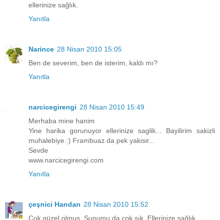
ellerinize sağlık.
Yanıtla
Narince
28 Nisan 2010 15:05
Ben de severim, ben de isterim, kaldı mı?
Yanıtla
narcicegirengi
28 Nisan 2010 15:49
Merhaba mine hanim
Yine harika gorunuyor ellerinize saglik... Bayilirim sakizli
muhalebiye.:) Frambuaz da pek yakisir...
Sevde
www.narcicegirengi.com
Yanıtla
çeşnici Handan
28 Nisan 2010 15:52
Çok güzel olmuş. Sunumu da çok şık. Ellerinize sağlık.