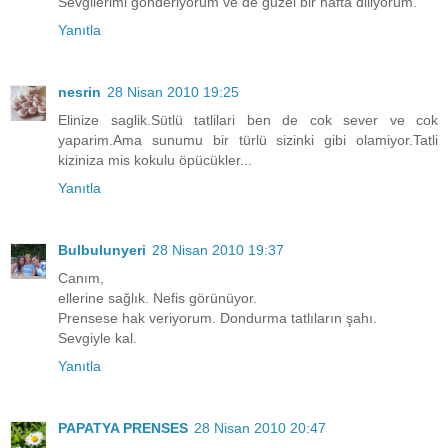
Sevgilerimi gonderiyorum ve de guzel bir hafta diliyorum.
Yanıtla
nesrin
28 Nisan 2010 19:25
Elinize saglik.Sütlü tatlilari ben de cok sever ve cok
yaparim.Ama sunumu bir türlü sizinki gibi olamiyor.Tatli
kiziniza mis kokulu öpücükler...
Yanıtla
Bulbulunyeri
28 Nisan 2010 19:37
Canım,
ellerine sağlık. Nefis görünüyor.
Prensese hak veriyorum. Dondurma tatlıların şahı.
Sevgiyle kal.
Yanıtla
PAPATYA PRENSES
28 Nisan 2010 20:47