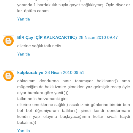
yanında 1 bardak ılık suyla gayet sağlıklıymış. Öyle diyor dr
lar. öptüm canım
Yanıtla
BİR Çay İÇİP KALKACAKTIK:)
28 Nisan 2010 09:47
ellerine sağlık tatlı nefis
Yanıtla
kalpkurabiye
28 Nisan 2010 09:51
ablacımm dondurma sınır tanımıyor haklısınn:)) ama
mügeciğim de haklı izmire şimdiden yaz gelmiştir recep öyle
diyor buralara göre yanii:)))
tatlın nefis herzamanki gini..
ellerine emeklerine sağlık:) sıcak izmir günlerine birebir ben
bol bol öğreniyorum tatlıları:) şimdi kendi dondurmanı
kendin yap olayına başlayacağımm kollar sıvalı haydi
bakalım:))
Yanıtla