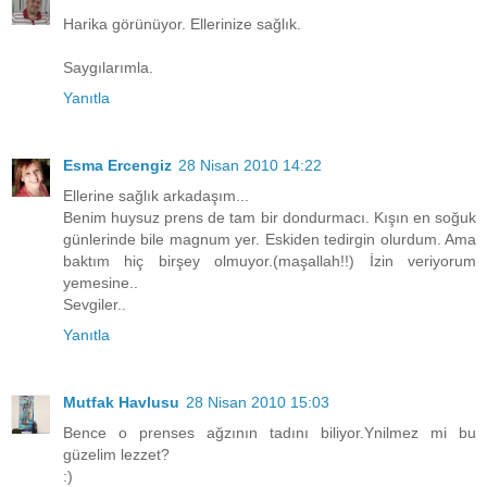
Harika görünüyor. Ellerinize sağlık.
Saygılarımla.
Yanıtla
Esma Ercengiz
28 Nisan 2010 14:22
Ellerine sağlık arkadaşım...
Benim huysuz prens de tam bir dondurmacı. Kışın en soğuk
günlerinde bile magnum yer. Eskiden tedirgin olurdum. Ama
baktım hiç birşey olmuyor.(maşallah!!) İzin veriyorum
yemesine..
Sevgiler..
Yanıtla
Mutfak Havlusu
28 Nisan 2010 15:03
Bence o prenses ağzının tadını biliyor.Ynilmez mi bu
güzelim lezzet?
:)