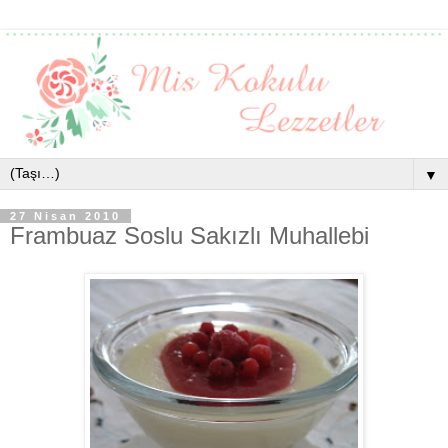
▼
27 Nisan 2010
Frambuaz Soslu Sakızlı Muhallebi