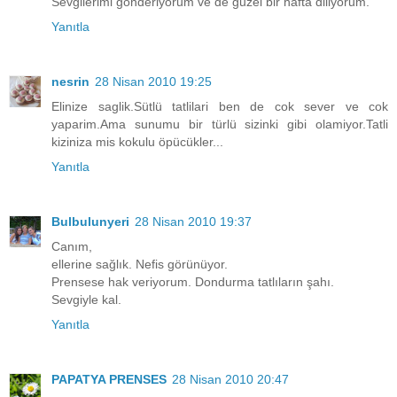
Sevgilerimi gonderiyorum ve de guzel bir hafta diliyorum.
Yanıtla
nesrin
28 Nisan 2010 19:25
Elinize saglik.Sütlü tatlilari ben de cok sever ve cok
yaparim.Ama sunumu bir türlü sizinki gibi olamiyor.Tatli
kiziniza mis kokulu öpücükler...
Yanıtla
Bulbulunyeri
28 Nisan 2010 19:37
Canım,
ellerine sağlık. Nefis görünüyor.
Prensese hak veriyorum. Dondurma tatlıların şahı.
Sevgiyle kal.
Yanıtla
PAPATYA PRENSES
28 Nisan 2010 20:47