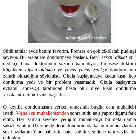
Sütlü tatlılar evde benim favorim. Prenses en çok çikolatalı pudingi
seviyor. Bu aralar ise dondurmaya başladı. Ben"
erken, dikkat et
"
dedikçe bana doktorunun sözünü hatırlatıyor. Prensese doktoru
küçükken
hijyen oldukça ve yavaş yavaş yedikçe
dondurmanın
zararlı olmadığını söylemişti. Okula başlayıncaya kadar kışın hep
dondurma yedi ve bir problem yaşamadık. Okula başlayınca
evhamlı annesi:)) tarafından hasta olur diye kışın dondurma
yasaklandı. Şimdi yine başladık.
O keyifle dondurmasını yerken annesinin bugün canı muhallebi
istedi.
Vişneli su muhallebisinden
sonra sütlü tatlı yapmadığımı fark
ettim. Her zaman severek yediğim muhallebiyi bu defa damla
sakızlı yaptım. Üzerine de derin dondurucuda kalan frambuazlardan
sos hazırladım.Yine baharlık, hatta soğuk yenilince tam yazlık bir
tatlı oldu...