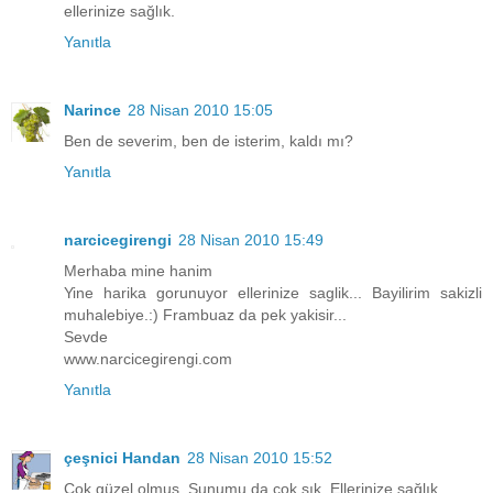
ellerinize sağlık.
Yanıtla
Narince
28 Nisan 2010 15:05
Ben de severim, ben de isterim, kaldı mı?
Yanıtla
narcicegirengi
28 Nisan 2010 15:49
Merhaba mine hanim
Yine harika gorunuyor ellerinize saglik... Bayilirim sakizli
muhalebiye.:) Frambuaz da pek yakisir...
Sevde
www.narcicegirengi.com
Yanıtla
çeşnici Handan
28 Nisan 2010 15:52
Çok güzel olmuş. Sunumu da çok şık. Ellerinize sağlık.