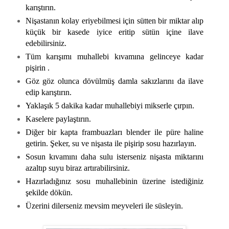
karıştırın.
Nişastanın kolay eriyebilmesi için sütten bir miktar alıp
küçük bir kasede iyice eritip sütün içine ilave
edebilirsiniz.
Tüm karışımı muhallebi kıvamına gelinceye kadar
pişirin .
Göz göz olunca dövülmüş damla sakızlarını da ilave
edip karıştırın.
Yaklaşık 5 dakika kadar muhallebiyi mikserle çırpın.
Kaselere paylaştırın.
Diğer bir kapta frambuazları blender ile püre haline
getirin. Şeker, su ve nişasta ile pişirip sosu hazırlayın.
Sosun kıvamını daha sulu isterseniz nişasta miktarını
azaltıp suyu biraz artırabilirsiniz.
Hazırladığınız sosu muhallebinin üzerine istediğiniz
şekilde dökün.
Üzerini dilerseniz mevsim meyveleri ile süsleyin.