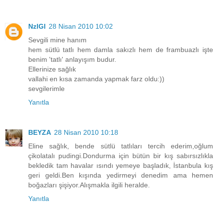
NzlGl
28 Nisan 2010 10:02
Sevgili mine hanım
hem sütlü tatlı hem damla sakızlı hem de frambuazlı işte
benim 'tatlı' anlayışım budur.
Ellerinize sağlık
vallahi en kısa zamanda yapmak farz oldu:))
sevgilerimle
Yanıtla
BEYZA
28 Nisan 2010 10:18
Eline sağlık, bende sütlü tatlıları tercih ederim,oğlum
çikolatalı pudingi.Dondurma için bütün bir kış sabırsızlıkla
bekledik tam havalar ısındı yemeye başladık, İstanbula kış
geri geldi.Ben kışında yedirmeyi denedim ama hemen
boğazları şişiyor.Alışmakla ilgili heralde.
Yanıtla