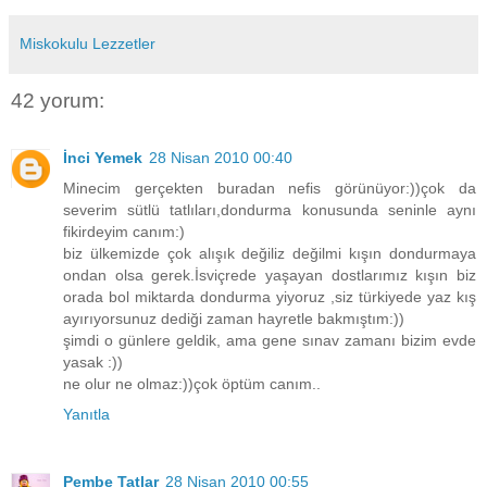
Miskokulu Lezzetler
42 yorum:
İnci Yemek
28 Nisan 2010 00:40
Minecim gerçekten buradan nefis görünüyor:))çok da
severim sütlü tatlıları,dondurma konusunda seninle aynı
fikirdeyim canım:)
biz ülkemizde çok alışık değiliz değilmi kışın dondurmaya
ondan olsa gerek.İsviçrede yaşayan dostlarımız kışın biz
orada bol miktarda dondurma yiyoruz ,siz türkiyede yaz kış
ayırıyorsunuz dediği zaman hayretle bakmıştım:))
şimdi o günlere geldik, ama gene sınav zamanı bizim evde
yasak :))
ne olur ne olmaz:))çok öptüm canım..
Yanıtla
Pembe Tatlar
28 Nisan 2010 00:55