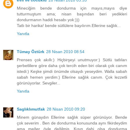
evli ve cocuklu
28 Nisan 2010 03:35
Mineciğim bende dondurma için mayıs,mayıs diye
tutturmuştum ama; nisan başından beri yedikleri
dondurmanın haddi hesabı yok:)))
Tatlı bir harika! bende sütlülere bayılırım.Ellerine sağlık...
Yanıtla
Tümay Öztürk
28 Nisan 2010 08:54
Prenses çok akıllı:) Hiçbirşeyi unutmuyor:) Sütlü tatlıları
şerbetlilere göre daha çok tercih eden biri olarak çok canım
istedi:) Keşke şimdi önümde olsaydı yeseydim. Walla sabah
sabah hemen yerdim:) Ellerine sağlık canım. Çok lezzetli
görünüyorlar. Sevgiler...
Yanıtla
Saglıklımutfak
28 Nisan 2010 09:20
Minem günaydın Ellerine sağlık süper görünüyor. Bende
çok severim . Ben de dondurma konusunda aynı fikirdeydim
ama meğer öyle değilmiş. Kışın dahi olsa dondurma