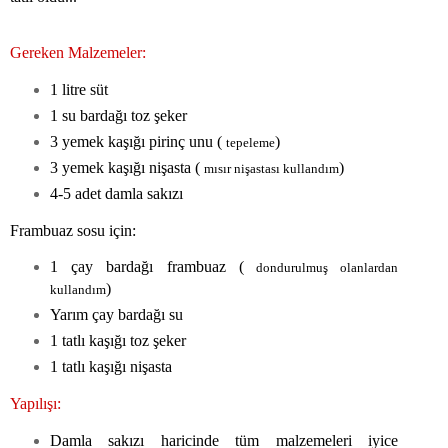
Gereken Malzemeler:
1 litre süt
1 su bardağı toz şeker
3 yemek kaşığı pirinç unu (
)
tepeleme
3 yemek kaşığı nişasta (
)
mısır nişastası kullandım
4-5 adet damla sakızı
Frambuaz sosu için:
1 çay bardağı frambuaz (
dondurulmuş olanlardan
)
kullandım
Yarım çay bardağı su
1 tatlı kaşığı toz şeker
1 tatlı kaşığı nişasta
Yapılışı:
Damla sakızı haricinde tüm malzemeleri iyice