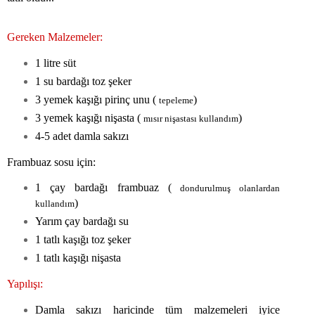
Gereken Malzemeler:
1 litre süt
1 su bardağı toz şeker
3 yemek kaşığı pirinç unu (
)
tepeleme
3 yemek kaşığı nişasta (
)
mısır nişastası kullandım
4-5 adet damla sakızı
Frambuaz sosu için:
1 çay bardağı frambuaz (
dondurulmuş olanlardan
)
kullandım
Yarım çay bardağı su
1 tatlı kaşığı toz şeker
1 tatlı kaşığı nişasta
Yapılışı:
Damla sakızı haricinde tüm malzemeleri iyice