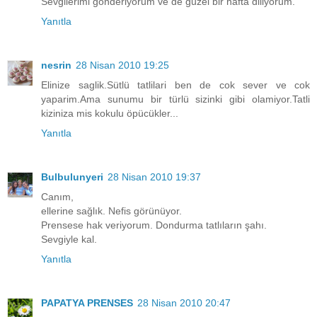
Sevgilerimi gonderiyorum ve de guzel bir hafta diliyorum.
Yanıtla
nesrin
28 Nisan 2010 19:25
Elinize saglik.Sütlü tatlilari ben de cok sever ve cok
yaparim.Ama sunumu bir türlü sizinki gibi olamiyor.Tatli
kiziniza mis kokulu öpücükler...
Yanıtla
Bulbulunyeri
28 Nisan 2010 19:37
Canım,
ellerine sağlık. Nefis görünüyor.
Prensese hak veriyorum. Dondurma tatlıların şahı.
Sevgiyle kal.
Yanıtla
PAPATYA PRENSES
28 Nisan 2010 20:47