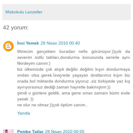
Miskokulu Lezzetler
42 yorum:
İnci Yemek
28 Nisan 2010 00:40
Minecim gerçekten buradan nefis görünüyor:))çok da
severim sütlü tatlıları,dondurma konusunda seninle aynı
fikirdeyim canım:)
biz ülkemizde çok alışık değiliz değilmi kışın dondurmaya
ondan olsa gerek.İsviçrede yaşayan dostlarımız kışın biz
orada bol miktarda dondurma yiyoruz ,siz türkiyede yaz kış
ayırıyorsunuz dediği zaman hayretle bakmıştım:))
şimdi o günlere geldik, ama gene sınav zamanı bizim evde
yasak :))
ne olur ne olmaz:))çok öptüm canım..
Yanıtla
Pembe Tatlar
28 Nisan 2010 00:55