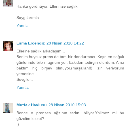
Harika görünüyor. Ellerinize sağlık.
Saygılarımla.
Yanıtla
Esma Ercengiz
28 Nisan 2010 14:22
Ellerine sağlık arkadaşım...
Benim huysuz prens de tam bir dondurmacı. Kışın en soğuk
günlerinde bile magnum yer. Eskiden tedirgin olurdum. Ama
baktım hiç birşey olmuyor.(maşallah!!) İzin veriyorum
yemesine..
Sevgiler..
Yanıtla
Mutfak Havlusu
28 Nisan 2010 15:03
Bence o prenses ağzının tadını biliyor.Ynilmez mi bu
güzelim lezzet?
:)