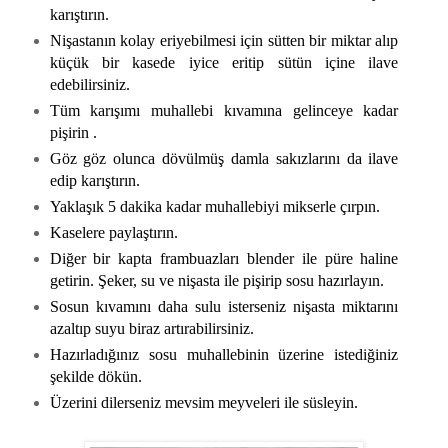
karıştırın.
Nişastanın kolay eriyebilmesi için sütten bir miktar alıp
küçük bir kasede iyice eritip sütün içine ilave
edebilirsiniz.
Tüm karışımı muhallebi kıvamına gelinceye kadar
pişirin .
Göz göz olunca dövülmüş damla sakızlarını da ilave
edip karıştırın.
Yaklaşık 5 dakika kadar muhallebiyi mikserle çırpın.
Kaselere paylaştırın.
Diğer bir kapta frambuazları blender ile püre haline
getirin. Şeker, su ve nişasta ile pişirip sosu hazırlayın.
Sosun kıvamını daha sulu isterseniz nişasta miktarını
azaltıp suyu biraz artırabilirsiniz.
Hazırladığınız sosu muhallebinin üzerine istediğiniz
şekilde dökün.
Üzerini dilerseniz mevsim meyveleri ile süsleyin.