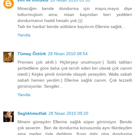
evli ve cocuklu
28 Nisan 2010 03:35
Mineciğim bende dondurma için mayıs,mayıs diye
tutturmuştum ama; nisan başından beri yedikleri
dondurmanın haddi hesabı yok:)))
Tatlı bir harika! bende sütlülere bayılırım.Ellerine sağlık...
Yanıtla
Tümay Öztürk
28 Nisan 2010 08:54
Prenses çok akıllı:) Hiçbirşeyi unutmuyor:) Sütlü tatlıları
şerbetlilere göre daha çok tercih eden biri olarak çok canım
istedi:) Keşke şimdi önümde olsaydı yeseydim. Walla sabah
sabah hemen yerdim:) Ellerine sağlık canım. Çok lezzetli
görünüyorlar. Sevgiler...
Yanıtla
Saglıklımutfak
28 Nisan 2010 09:20
Minem günaydın Ellerine sağlık süper görünüyor. Bende
çok severim . Ben de dondurma konusunda aynı fikirdeydim
ama meğer öyle değilmiş. Kışın dahi olsa dondurma