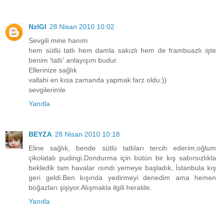
NzlGl
28 Nisan 2010 10:02
Sevgili mine hanım
hem sütlü tatlı hem damla sakızlı hem de frambuazlı işte
benim 'tatlı' anlayışım budur.
Ellerinize sağlık
vallahi en kısa zamanda yapmak farz oldu:))
sevgilerimle
Yanıtla
BEYZA
28 Nisan 2010 10:18
Eline sağlık, bende sütlü tatlıları tercih ederim,oğlum
çikolatalı pudingi.Dondurma için bütün bir kış sabırsızlıkla
bekledik tam havalar ısındı yemeye başladık, İstanbula kış
geri geldi.Ben kışında yedirmeyi denedim ama hemen
boğazları şişiyor.Alışmakla ilgili heralde.
Yanıtla