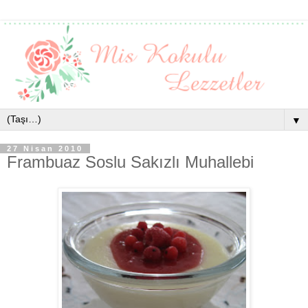
▼
27 Nisan 2010
Frambuaz Soslu Sakızlı Muhallebi