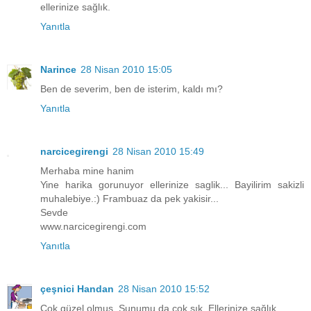
ellerinize sağlık.
Yanıtla
Narince
28 Nisan 2010 15:05
Ben de severim, ben de isterim, kaldı mı?
Yanıtla
narcicegirengi
28 Nisan 2010 15:49
Merhaba mine hanim
Yine harika gorunuyor ellerinize saglik... Bayilirim sakizli
muhalebiye.:) Frambuaz da pek yakisir...
Sevde
www.narcicegirengi.com
Yanıtla
çeşnici Handan
28 Nisan 2010 15:52
Çok güzel olmuş. Sunumu da çok şık. Ellerinize sağlık.