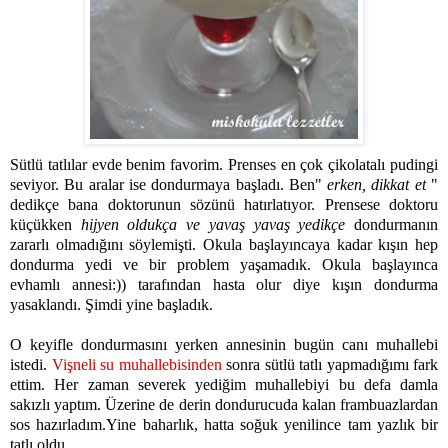
Sütlü tatlılar evde benim favorim. Prenses en çok çikolatalı pudingi
seviyor. Bu aralar ise dondurmaya başladı. Ben"
erken, dikkat et
"
dedikçe bana doktorunun sözünü hatırlatıyor. Prensese doktoru
küçükken
hijyen oldukça ve yavaş yavaş yedikçe
dondurmanın
zararlı olmadığını söylemişti. Okula başlayıncaya kadar kışın hep
dondurma yedi ve bir problem yaşamadık. Okula başlayınca
evhamlı annesi:)) tarafından hasta olur diye kışın dondurma
yasaklandı. Şimdi yine başladık.
O keyifle dondurmasını yerken annesinin bugün canı muhallebi
istedi.
Vişneli su muhallebisinden
sonra sütlü tatlı yapmadığımı fark
ettim. Her zaman severek yediğim muhallebiyi bu defa damla
sakızlı yaptım. Üzerine de derin dondurucuda kalan frambuazlardan
sos hazırladım.Yine baharlık, hatta soğuk yenilince tam yazlık bir
tatlı oldu...