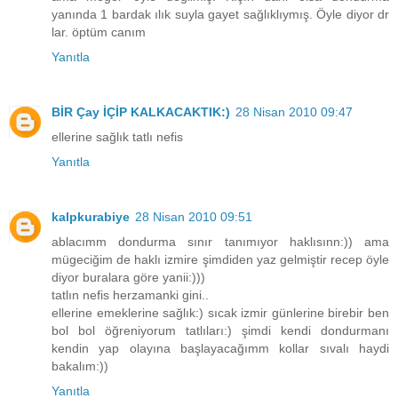
yanında 1 bardak ılık suyla gayet sağlıklıymış. Öyle diyor dr
lar. öptüm canım
Yanıtla
BİR Çay İÇİP KALKACAKTIK:)
28 Nisan 2010 09:47
ellerine sağlık tatlı nefis
Yanıtla
kalpkurabiye
28 Nisan 2010 09:51
ablacımm dondurma sınır tanımıyor haklısınn:)) ama
mügeciğim de haklı izmire şimdiden yaz gelmiştir recep öyle
diyor buralara göre yanii:)))
tatlın nefis herzamanki gini..
ellerine emeklerine sağlık:) sıcak izmir günlerine birebir ben
bol bol öğreniyorum tatlıları:) şimdi kendi dondurmanı
kendin yap olayına başlayacağımm kollar sıvalı haydi
bakalım:))
Yanıtla