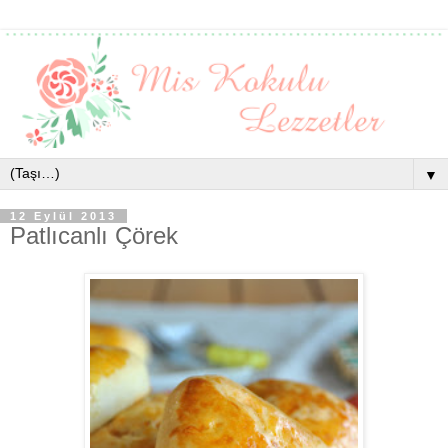
▼
12 Eylül 2013
Patlıcanlı Çörek