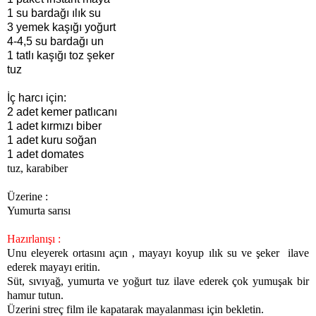
1 su bardağı ılık su
3 yemek kaşığı yoğurt
4-4,5 su bardağı un
1 tatlı kaşığı toz şeker
tuz
İç harcı için:
2 adet kemer patlıcanı
1 adet kırmızı biber
1 adet kuru soğan
1 adet domates
tuz, karabiber
Üzerine :
Yumurta sarısı
Hazırlanışı :
Unu eleyerek ortasını açın , mayayı koyup ılık su ve şeker ilave
ederek mayayı eritin.
Süt, sıvıyağ, yumurta ve yoğurt tuz ilave ederek çok yumuşak bir
hamur tutun.
Üzerini streç film ile kapatarak mayalanması için bekletin.