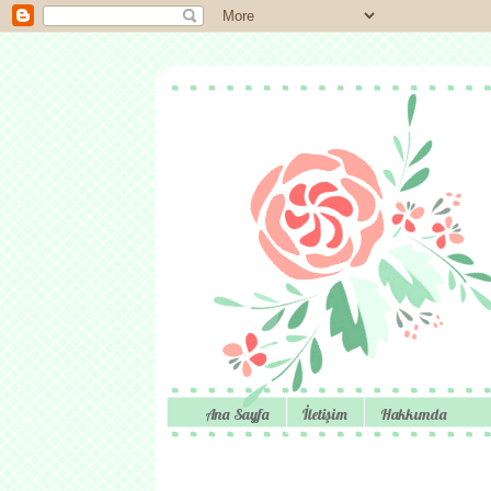
Ana Sayfa
İletişim
Hakkımda