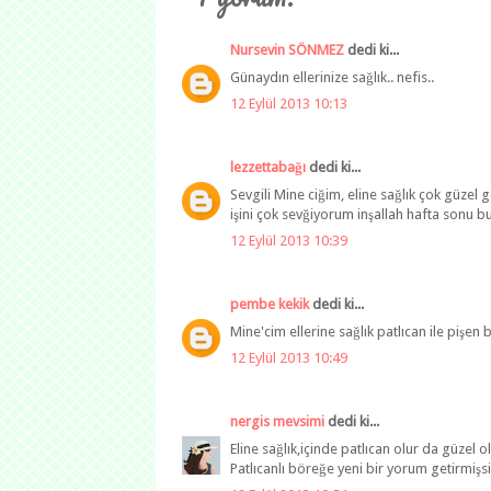
Nursevin SÖNMEZ
dedi ki...
Günaydın ellerinize sağlık.. nefis..
12 Eylül 2013 10:13
lezzettabağı
dedi ki...
Sevgili Mine ciğim, eline sağlık çok güzel 
işini çok sevğiyorum inşallah hafta sonu 
12 Eylül 2013 10:39
pembe kekik
dedi ki...
Mine'cim ellerine sağlık patlıcan ile pişen
12 Eylül 2013 10:49
nergis mevsimi
dedi ki...
Eline sağlık,içinde patlıcan olur da güzel o
Patlıcanlı böreğe yeni bir yorum getirmişs