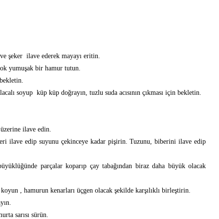
 ve şeker ilave ederek mayayı eritin.
 çok yumuşak bir hamur tutun.
bekletin.
acalı soyup küp küp doğrayın, tuzlu suda acısının çıkması için bekletin.
üzerine ilave edin.
i ilave edip suyunu çekinceye kadar pişirin. Tuzunu, biberini ilave edip
yüklüğünde parçalar koparıp çay tabağından biraz daha büyük olacak
oyun , hamurun kenarları üçgen olacak şekilde karşılıklı birleştirin.
yın.
murta sarısı sürün.