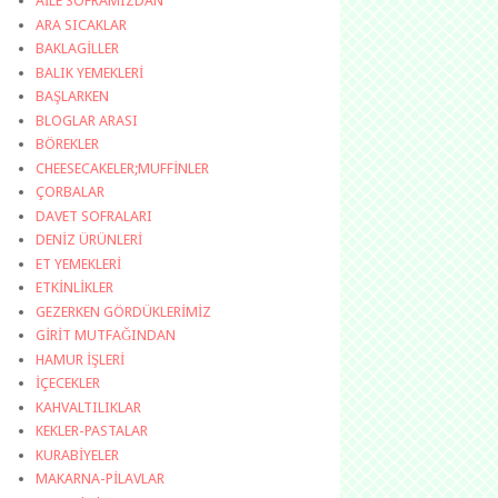
AİLE SOFRAMIZDAN
ARA SICAKLAR
BAKLAGİLLER
BALIK YEMEKLERİ
BAŞLARKEN
BLOGLAR ARASI
BÖREKLER
CHEESECAKELER;MUFFİNLER
ÇORBALAR
DAVET SOFRALARI
DENİZ ÜRÜNLERİ
ET YEMEKLERİ
ETKİNLİKLER
GEZERKEN GÖRDÜKLERİMİZ
GİRİT MUTFAĞINDAN
HAMUR İŞLERİ
İÇECEKLER
KAHVALTILIKLAR
KEKLER-PASTALAR
KURABİYELER
MAKARNA-PİLAVLAR