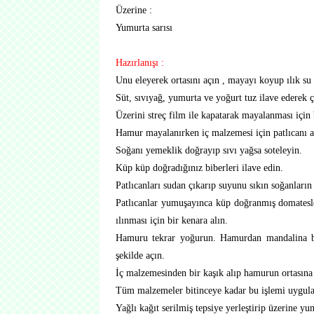
Üzerine :
Yumurta sarısı
Hazırlanışı :
Unu eleyerek ortasını açın , mayayı koyup ılık su
Süt, sıvıyağ, yumurta ve yoğurt tuz ilave ederek
Üzerini streç film ile kapatarak mayalanması için 
Hamur mayalanırken iç malzemesi için patlıcanı al
Soğanı yemeklik doğrayıp sıvı yağsa soteleyin.
Küp küp doğradığınız biberleri ilave edin.
Patlıcanları sudan çıkarıp suyunu sıkın soğanların 
Patlıcanlar yumuşayınca küp doğranmış domatesler
ılınması için bir kenara alın.
Hamuru tekrar yoğurun. Hamurdan mandalina bü
şekilde açın.
İç malzemesinden bir kaşık alıp hamurun ortasına k
Tüm malzemeler bitinceye kadar bu işlemi uygula
Yağlı kağıt serilmiş tepsiye yerleştirip üzerine yu