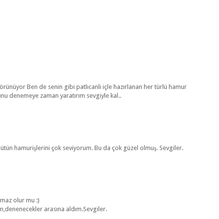
görünüyor Ben de senin gibi patlıcanli içle hazırlanan her türlü hamur
bunu denemeye zaman yaratırım sevgiyle kal..
 bütün hamurişlerini çok seviyorum. Bu da çok güzel olmuş. Sevgiler.
lmaz olur mu :)
in,denenecekler arasına aldım.Sevgiler.