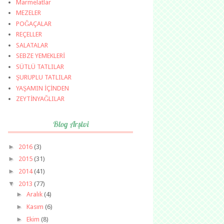
Marmelatlar
MEZELER
POĞAÇALAR
REÇELLER
SALATALAR
SEBZE YEMEKLERİ
SÜTLÜ TATLILAR
ŞURUPLU TATLILAR
YAŞAMIN İÇİNDEN
ZEYTİNYAĞLILAR
Blog Arşivi
►
2016
(3)
►
2015
(31)
►
2014
(41)
▼
2013
(77)
►
Aralık
(4)
►
Kasım
(6)
►
Ekim
(8)