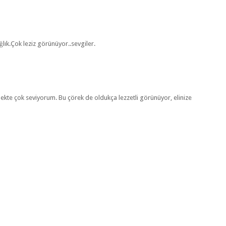
ğlık.Çok leziz görünüyor..sevgiler.
kte çok seviyorum. Bu çörek de oldukça lezzetli görünüyor, elinize