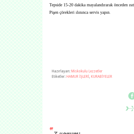
Tepside 15-20 dakika mayalandırarak önceden ısıtıl
Pişen çörekleri ılınınca servis yapın.
Hazırlayan:
Miskokulu Lezzetler
Etiketler:
HAMUR İŞLERİ
,
KURABİYELER
7 yorum: