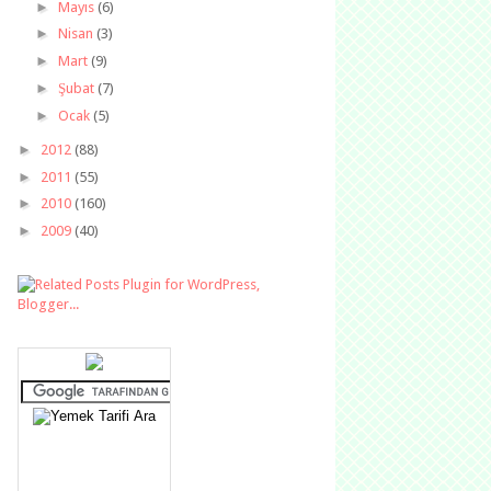
►
Mayıs
(6)
►
Nisan
(3)
►
Mart
(9)
►
Şubat
(7)
►
Ocak
(5)
►
2012
(88)
►
2011
(55)
►
2010
(160)
►
2009
(40)