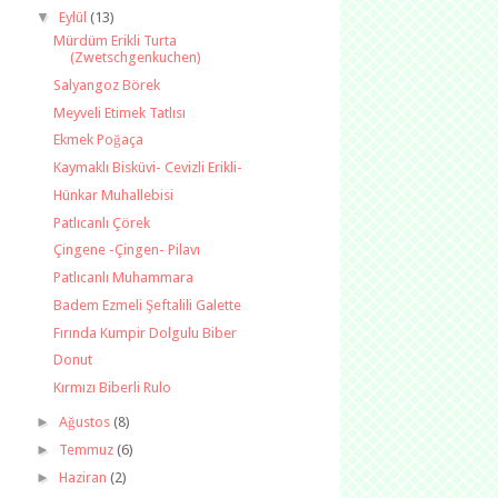
▼
Eylül
(13)
Mürdüm Erikli Turta
(Zwetschgenkuchen)
Salyangoz Börek
Meyveli Etimek Tatlısı
Ekmek Poğaça
Kaymaklı Bisküvi- Cevizli Erikli-
Hünkar Muhallebisi
Patlıcanlı Çörek
Çingene -Çingen- Pilavı
Patlıcanlı Muhammara
Badem Ezmeli Şeftalili Galette
Fırında Kumpir Dolgulu Biber
Donut
Kırmızı Biberli Rulo
►
Ağustos
(8)
►
Temmuz
(6)
►
Haziran
(2)