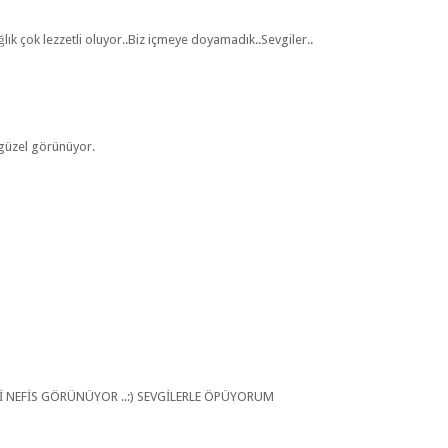
ğlık çok lezzetli oluyor..Biz içmeye doyamadık..Sevgiler..
 güzel görünüyor.
Kİ NEFİS GÖRÜNÜYOR ..:) SEVGİLERLE ÖPÜYORUM