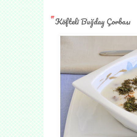
Köfteli Buğday Çorbası