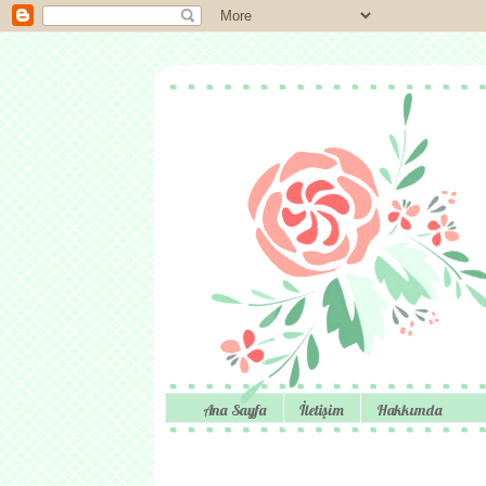
Ana Sayfa
İletişim
Hakkımda