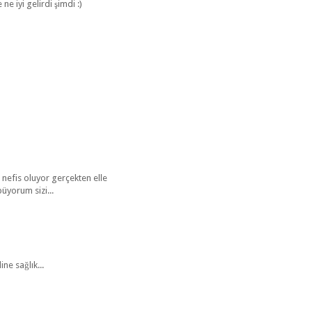
 iyi gelirdi şimdi :)
efis oluyor gerçekten elle
püyorum sizi...
ne sağlık...