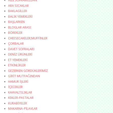
AİLE SOFRAMIZDAN
ARA SICAKLAR
BAKLAGİLLER
BALIK YEMEKLERİ
BAŞLARKEN
BLOGLAR ARASI
BÖREKLER
CHEESECAKELER;MUFFİNLER
ÇORBALAR
DAVET SOFRALARI
DENİZ ÜRÜNLERİ
ET YEMEKLERİ
ETKİNLİKLER
GEZERKEN GÖRDÜKLERİMİZ
GİRİT MUTFAĞINDAN
HAMUR İŞLERİ
İÇECEKLER
KAHVALTILIKLAR
KEKLER-PASTALAR
KURABİYELER
MAKARNA-PİLAVLAR