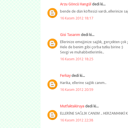
Arzu Göncü Hangül
dedi ki...
bende de dün köftesizi vardı..ellerinize sa
16 Kasım 2012 18:17
Gisi Tasarım
dedi ki...
Ellerinize emeğinize sağlık, gerçekten çok
Hele de benim gibi çorba tutku birine :)
Sevgi ve muhabbetlerimle..
16 Kasım 2012 18:25
Ferkay
dedi ki...
Harika, ellerine sağlık canım..
16 Kasım 2012 20:59
Mutfaktakiruya
dedi ki...
ELLERİNE SAĞLIK CANIM .. HERZAMANKİ 
16 Kasım 2012 22:38