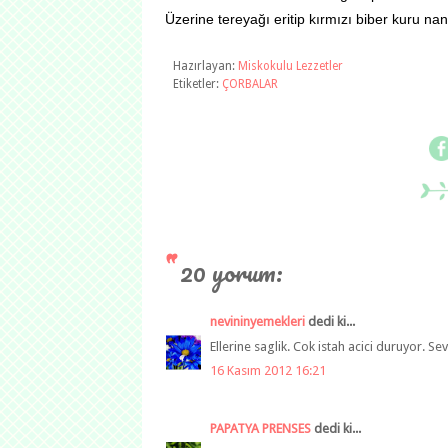
Üzerine tereyağı eritip kırmızı biber kuru na
Hazırlayan:
Miskokulu Lezzetler
Etiketler:
ÇORBALAR
20 yorum:
nevininyemekleri
dedi ki...
Ellerine saglik. Cok istah acici duruyor. Sev
16 Kasım 2012 16:21
PAPATYA PRENSES
dedi ki...