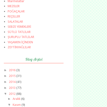
Marmelatlar
MEZELER
POĞAÇALAR
REÇELLER
SALATALAR
SEBZE YEMEKLERİ
SÜTLÜ TATLILAR
ŞURUPLU TATLILAR
YAŞAMIN İÇİNDEN
ZEYTİNYAĞLILAR
Blog Arşivi
►
2016
(3)
►
2015
(31)
►
2014
(41)
►
2013
(77)
▼
2012
(88)
►
Aralık
(6)
▼
Kasım
(9)