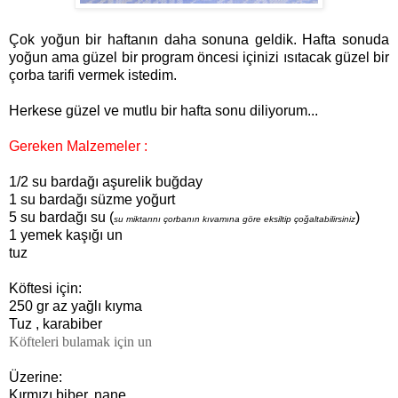
Çok yoğun bir haftanın daha sonuna geldik. Hafta sonuda
yoğun ama güzel bir program öncesi içinizi ısıtacak güzel bir
çorba tarifi vermek istedim.
Herkese güzel ve mutlu bir hafta sonu diliyorum...
Gereken Malzemeler :
1/2
su bardağı aşurelik buğday
1 su bardağı süzme yoğurt
5 su bardağı su (
)
su miktarını çorbanın kıvamına göre eksiltip çoğaltabilirsiniz
1 yemek kaşığı un
tuz
Köftesi için:
250 gr az yağlı kıyma
Tuz , karabiber
Köfteleri bulamak için un
Üzerine:
Kırmızı biber, nane