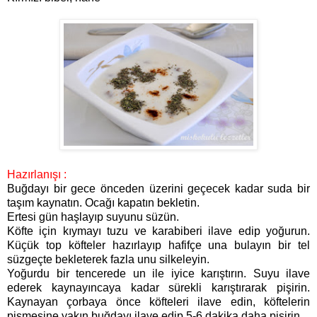
Hazırlanışı :
Buğdayı bir gece önceden üzerini geçecek kadar suda bir
taşım kaynatın. Ocağı kapatın bekletin.
Ertesi gün haşlayıp suyunu süzün.
Köfte için kıymayı tuzu ve karabiberi ilave edip yoğurun.
Küçük top köfteler hazırlayıp hafifçe una bulayın bir tel
süzgeçte bekleterek fazla unu silkeleyin.
Yoğurdu bir tencerede un ile iyice karıştırın. Suyu ilave
ederek kaynayıncaya kadar sürekli karıştırarak pişirin.
Kaynayan çorbaya önce köfteleri ilave edin, köftelerin
pişmesine yakın buğdayı ilave edip 5-6 dakika daha pişirin.