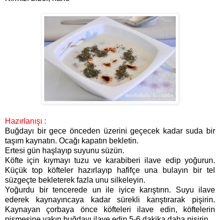
Hazırlanışı :
Buğdayı bir gece önceden üzerini geçecek kadar suda bir
taşım kaynatın. Ocağı kapatın bekletin.
Ertesi gün haşlayıp suyunu süzün.
Köfte için kıymayı tuzu ve karabiberi ilave edip yoğurun.
Küçük top köfteler hazırlayıp hafifçe una bulayın bir tel
süzgeçte bekleterek fazla unu silkeleyin.
Yoğurdu bir tencerede un ile iyice karıştırın. Suyu ilave
ederek kaynayıncaya kadar sürekli karıştırarak pişirin.
Kaynayan çorbaya önce köfteleri ilave edin, köftelerin
pişmesine yakın buğdayı ilave edip 5-6 dakika daha pişirin.