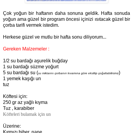
Çok yoğun bir haftanın daha sonuna geldik. Hafta sonuda
yoğun ama güzel bir program öncesi içinizi ısıtacak güzel bir
çorba tarifi vermek istedim.
Herkese güzel ve mutlu bir hafta sonu diliyorum...
Gereken Malzemeler :
1/2
su bardağı aşurelik buğday
1 su bardağı süzme yoğurt
5 su bardağı su (
)
su miktarını çorbanın kıvamına göre eksiltip çoğaltabilirsiniz
1 yemek kaşığı un
tuz
Köftesi için:
250 gr az yağlı kıyma
Tuz , karabiber
Köfteleri bulamak için un
Üzerine:
Kırmızı biber, nane