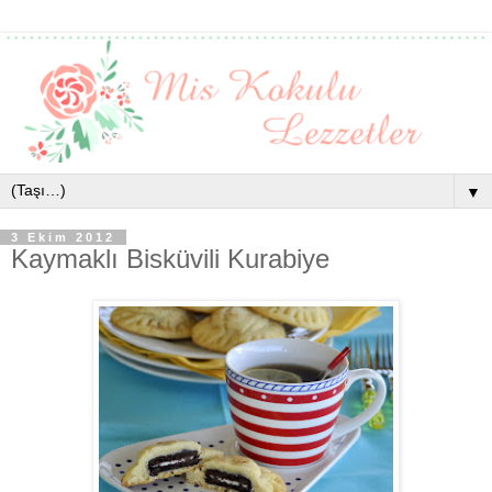
▼
3 Ekim 2012
Kaymaklı Bisküvili Kurabiye