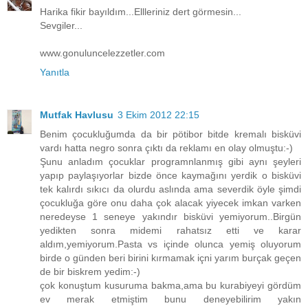
Harika fikir bayıldım...Ellleriniz dert görmesin...
Sevgiler...
www.gonuluncelezzetler.com
Yanıtla
Mutfak Havlusu
3 Ekim 2012 22:15
Benim çocukluğumda da bir pötibor bitde kremalı bisküvi
vardı hatta negro sonra çıktı da reklamı en olay olmuştu:-)
Şunu anladım çocuklar programnlanmış gibi aynı şeyleri
yapıp paylaşıyorlar bizde önce kaymağını yerdik o bisküvi
tek kalırdı sıkıcı da olurdu aslında ama severdik öyle şimdi
çocukluğa göre onu daha çok alacak yiyecek imkan varken
neredeyse 1 seneye yakındır bisküvi yemiyorum..Birgün
yedikten sonra midemi rahatsız etti ve karar
aldım,yemiyorum.Pasta vs içinde olunca yemiş oluyorum
birde o günden beri birini kırmamak içni yarım burçak geçen
de bir biskrem yedim:-)
çok konuştum kusuruma bakma,ama bu kurabiyeyi gördüm
ev merak etmiştim bunu deneyebilirim yakın