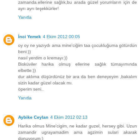
zamanda.ellerine sağlık,bu arada güzel yorumların için de
ayrı ayrı teşekkürler!
Yanıtla
İnci Yemek
4 Ekim 2012 00:05
oy oy ne yazıydı ama mine'ciğim taa çocukluğuma götürdün
beni:))
nasıl yerdim o kremayı:))
Bisküviler harika olmuş ellerine sağlık tümayımında
elbette:))
dur aklıma düşürdünüz bir ara da ben deneyeyim ,bakalım
sizin kadar güzel olacak mı.
öperim seni..
Yanıtla
Aybike Ceylan
4 Ekim 2012 02:13
Harika olmus Mine'cigim, ne kadar guzel, hersey gibi. Uzun
zamandir ugrayamadim ama agzimin sulari akarak
donuyorum:)