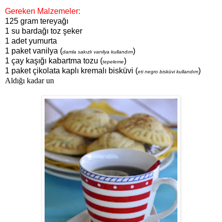
Gereken Malzemeler:
125 gram tereyağı
1 su bardağı toz şeker
1 adet yumurta
1 paket vanilya (
)
damla sakızlı vanilya kullandım
1 çay kaşığı kabartma tozu (
)
tepeleme
1 paket çikolata kaplı kremalı bisküvi (
)
eti negro bisküvi kullandım
Aldığı kadar un