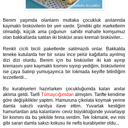
Benim yaşımda olanların mutlaka çocukluk anılarında
kaymaklı bisküvilerin bir yeri vardır. Şimdiki gibi marketlerin
olmadığı, küçük ama çoğunun sahibi mahalle komşumuz
olan bakkallarda satılan iki bisküvi arası kremalı bisküviler...
Renkli cicili bicili paketlerde satılmazdı onlar. Bakkalda
teneke kutularda her bir sırası ince pelür kağıtlarla ayrılmış
dizi dizi olurdu. Benim için bu bisküviler iki katı ayırıp
kremasını yani kaymaklı kısmını sıyırıp yediğim, bisküvilerini
ise çaya batırıp yumuşayınca bir lokmada keyifle bitirdiğim
lezzetlerdi...
Bu kurabiyeleri hazırlarken çocukluğumda kalan anılar
aklıma geldi. Tarifi
Tümaycığımdan
almıştım. Tarifte kendime
göre değişiklikler yaptım. Hamuruna çikolata koymak yerine
damla sakızlı vanilya ilave ettim. Yuvarlak kestiğim
hamurlardan arta kalanlarını ceviz büyüklüğünde yuvarlayıp
bir kısmını da bu şekilde fırına verdim. Tek lokmalık, evi mis
gibi saran damla sakızı kokusu ile nefis kurabiyeler oldu...