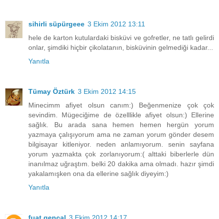
sihirli süpürgeee
3 Ekim 2012 13:11
hele de karton kutulardaki bisküvi ve gofretler, ne tatlı gelirdi
onlar, şimdiki hiçbir çikolatanın, bisküvinin gelmediği kadar...
Yanıtla
Tümay Öztürk
3 Ekim 2012 14:15
Minecimm afiyet olsun canım:) Beğenmenize çok çok
sevindim. Mügeciğime de özelllikle afiyet olsun:) Ellerine
sağlık. Bu arada sana hemen hemen hergün yorum
yazmaya çalışıyorum ama ne zaman yorum gönder desem
bilgisayar kitleniyor. neden anlamıyorum. senin sayfana
yorum yazmakta çok zorlanıyorum:( alttaki biberlerle dün
inanılmaz uğraştım. belki 20 dakika ama olmadı. hazır şimdi
yakalamışken ona da ellerine sağlık diyeyim:)
Yanıtla
fuat gencal
3 Ekim 2012 14:17