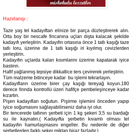
Hazırlanışı :
Taze yaş tel kadayıftan elinize bir parça düzleştirerek alın.
Orta boy bir nescafe fincanına uçları dışta kalacak şekilde
kadayıfı yerleştirin. Kadayıfın ortasına önce 1 tatlı kaşığı taze
tatlı loru, üzerine de 1 tatlı kaşığı iri kıyılmış cevizlerden
yerleştirin.
Kadayıfın uçlarda kalan kısımlarını üzerine kapatarak iyice
bastırın.
Hafif yağlanmış tepsiye dikkatlice ters çevirerek yerleştirin.
Tüm malzeme bitinceye kadar bu işlemi tekrarlayın.
Kadayıfların üzerine birer çay kaşığı tereyağ koyun.180
derece fırında kontrollü üzeri hafifçe pembeleşinceye kadar
kızartın.
Pişen kadayıfları soğutun. Pişirme işlemini önceden yapıp
iyice soğumasını sağlayabilirseniz daha iyi olur.
Bir tencerede tatlının şerbeti için 1 kg şekeri 3,5 su bardağı
su ile kaynatın.( Kadayıfta şerbetin kıvamlı olması tel
kadayıfın hamurlaşmasını engeller. Bu nedenle de diğer
şerbetlerden farklı şeker miktarı biraz fazladır.)