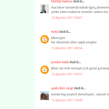
Mutfak Havlusu
dedi ki...
Aaa biber tamamda kabak ilginç,denenmeli
çünkü zaten makarna sevenler sadece biz 
12 Ağustos 2011 06:07
NzlGl
dedi ki...
Mineciğim
her ikinizinde eline sağlık,sevgiler
12 Ağustos 2011 08:54
pembe kekik
dedi ki...
Biber de renk vermiştir.Çok güzel görünüyor
12 Ağustos 2011 09:57
ayak izleri-sevgi
dedi ki...
bende hep peynirli denemiştim.. sebzeli o
12 Ağustos 2011 10:49