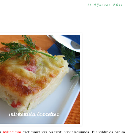
11 Ağustos 2011
tı
Aylinciğim
geçtiğimiz yaz bu tarifi yayınladığında. Bir yıldır da benim