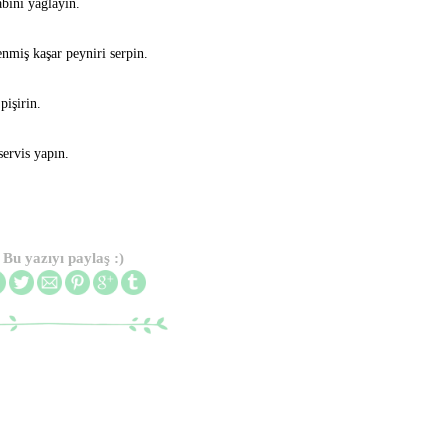
abını yağlayın.
enmiş kaşar peyniri serpin.
pişirin.
servis yapın.
Bu yazıyı paylaş :)