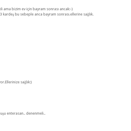
 ama bizim ev için bayram sonrası ancak:-)
3 kardeş bu sebeple anca bayram sonrası.ellerine sağlık.
.Ellerinize sağlık:)
luşu enterasan.. denenmeli..