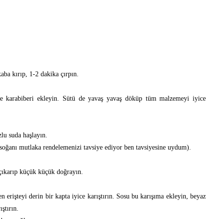
kaba kırıp, 1-2 dakika çırpın.
ve karabiberi ekleyin. Sütü de yavaş yavaş döküp tüm malzemeyi iyice
uzlu suda haşlayın.
 soğanı mutlaka rendelemenizi tavsiye ediyor ben tavsiyesine uydum).
 çıkarıp küçük küçük doğrayın.
 erişteyi derin bir kapta iyice karıştırın. Sosu bu karışıma ekleyin, beyaz
ştırın.