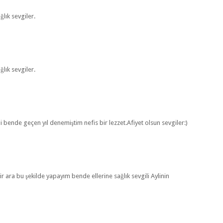
lık sevgiler.
lık sevgiler.
ini bende geçen yıl denemiştim nefis bir lezzet.Afiyet olsun sevgiler:)
 ara bu şekilde yapayım bende ellerine sağlık sevgili Aylinin