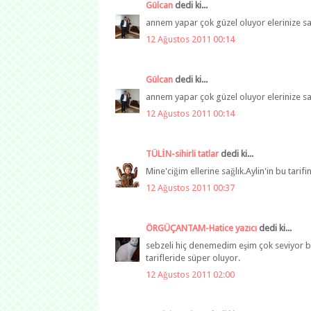
Gülcan
dedi ki...
annem yapar çok güzel oluyor elerinize sağ
12 Ağustos 2011 00:14
Gülcan
dedi ki...
annem yapar çok güzel oluyor elerinize sağ
12 Ağustos 2011 00:14
TÜLİN-sihirli tatlar
dedi ki...
Mine'ciğim ellerine sağlık.Aylin'in bu tarif
12 Ağustos 2011 00:37
ÖRGÜÇANTAM-Hatice yazıcı
dedi ki...
sebzeli hiç denemedim eşim çok seviyor bir
tarifleride süper oluyor.
12 Ağustos 2011 02:00