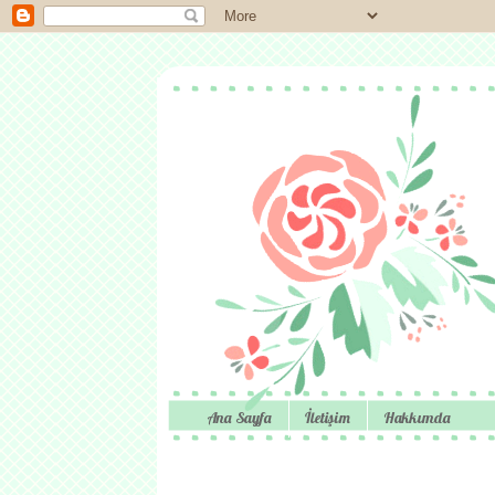
Ana Sayfa
İletişim
Hakkımda