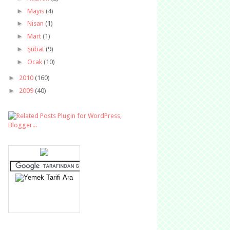
►
Mayıs
(4)
►
Nisan
(1)
►
Mart
(1)
►
Şubat
(9)
►
Ocak
(10)
►
2010
(160)
►
2009
(40)