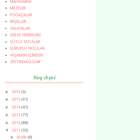
Marmelatlar
MEZELER
POĞAÇALAR
REÇELLER
SALATALAR
SEBZE YEMEKLERİ
SÜTLÜ TATLILAR
ŞURUPLU TATLILAR
YAŞAMIN İÇİNDEN
ZEYTİNYAĞLILAR
Blog Arşivi
►
2016
(3)
►
2015
(31)
►
2014
(41)
►
2013
(77)
►
2012
(88)
▼
2011
(55)
►
Aralık
(6)