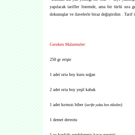
yapılacak tarifler listemde, ama bir türlü sıra
dokunuşlar ve ilavelerle biraz değiştirdim . Tarif i
Gereken Malzemeler:
250 gr erişte
1 adet orta boy kuru soğan
2 adet orta boy yeşil kabak
1 adet kırmızı biber (
)
tarifte yoktu ben ekledim
1 demet dereotu
1 su bardağı rendelenmiş kaşar peyniri