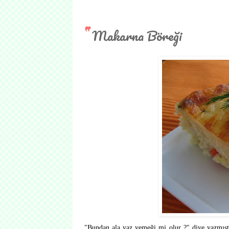
Makarna Böreği
"Bundan ala yaz yemeği mi olur ?" diye yazmış