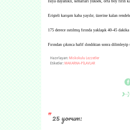
Isıya dayanıklı, kenarları yüksek, orta boy fırın k
Erişteli karışım kaba yayılır, üzerine kalan rendel
175 derece ısıtılmış fırında yaklaşık 40-45 dakika 
Fırından çıkınca hafif ılındıktan sonra dilimleyip 
Hazırlayan:
Miskokulu Lezzetler
Etiketler:
MAKARNA-PİLAVLAR
25 yorum: