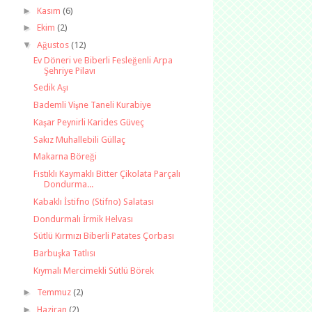
►
Kasım
(6)
►
Ekim
(2)
▼
Ağustos
(12)
Ev Döneri ve Biberli Fesleğenli Arpa
Şehriye Pilavı
Sedik Aşı
Bademli Vişne Taneli Kurabiye
Kaşar Peynirli Karides Güveç
Sakız Muhallebili Güllaç
Makarna Böreği
Fıstıklı Kaymaklı Bitter Çikolata Parçalı
Dondurma...
Kabaklı İstifno (Stifno) Salatası
Dondurmalı İrmik Helvası
Sütlü Kırmızı Biberli Patates Çorbası
Barbuşka Tatlısı
Kıymalı Mercimekli Sütlü Börek
►
Temmuz
(2)
►
Haziran
(2)