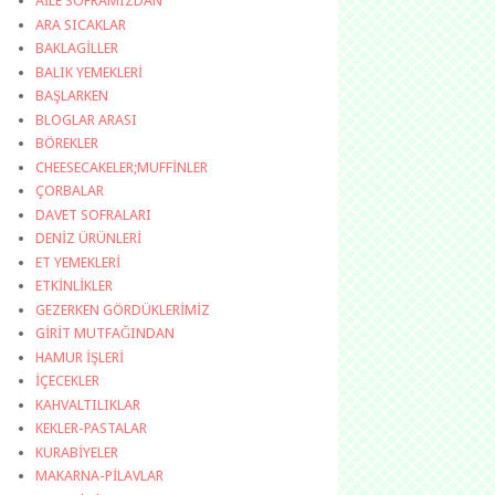
AİLE SOFRAMIZDAN
ARA SICAKLAR
BAKLAGİLLER
BALIK YEMEKLERİ
BAŞLARKEN
BLOGLAR ARASI
BÖREKLER
CHEESECAKELER;MUFFİNLER
ÇORBALAR
DAVET SOFRALARI
DENİZ ÜRÜNLERİ
ET YEMEKLERİ
ETKİNLİKLER
GEZERKEN GÖRDÜKLERİMİZ
GİRİT MUTFAĞINDAN
HAMUR İŞLERİ
İÇECEKLER
KAHVALTILIKLAR
KEKLER-PASTALAR
KURABİYELER
MAKARNA-PİLAVLAR