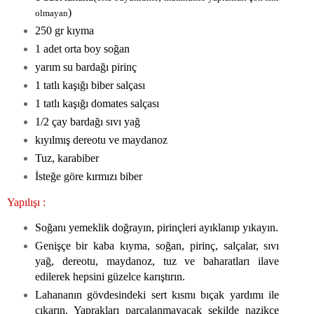
)
olmayan
250 gr kıyma
1 adet orta boy soğan
yarım su bardağı pirinç
1 tatlı kaşığı biber salçası
1 tatlı kaşığı domates salçası
1/2 çay bardağı sıvı yağ
kıyılmış dereotu ve maydanoz
Tuz, karabiber
İsteğe göre kırmızı biber
Yapılışı :
Soğanı yemeklik doğrayın, pirinçleri ayıklanıp yıkayın.
Genişçe bir kaba kıyma, soğan, pirinç, salçalar, sıvı
yağ, dereotu, maydanoz, tuz ve baharatları ilave
edilerek hepsini güzelce karıştırın.
Lahananın gövdesindeki sert kısmı bıçak yardımı ile
çıkarın. Yaprakları parçalanmayacak şekilde nazikçe