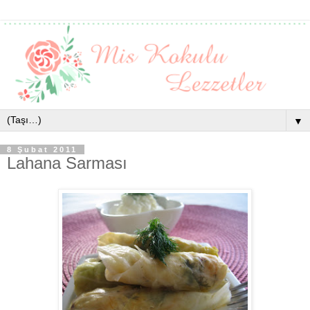
▼
8 Şubat 2011
Lahana Sarması