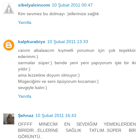
sibelyalcincom
10 Şubat 2011 00:47
Kim sevmez bu dolmayı :)ellerinize sağlık
Yanıtla
kalpkurabiye
10 Şubat 2011 13:33
canım abalaacım kıymetli yorumun için çok teşekkür
ederimm:)
sarmalar süper:) bende yeni yeni yapıyorum işte bir iki
yıldır:)
ama lezzetine doyum olmuyor:)
Mügeciğimi ve seni öpüyorum kocaman:)
sevgiyle kalın:)
Yanıtla
Şehnaz
10 Şubat 2011 16:43
OFFFF MİNECİM EN SEVDİĞİM YEMEKLERDEN
BİRİDİR...ELLERİNE SAĞLIK TATLIM..SÜPER BİR
GÖRÜNTÜ..