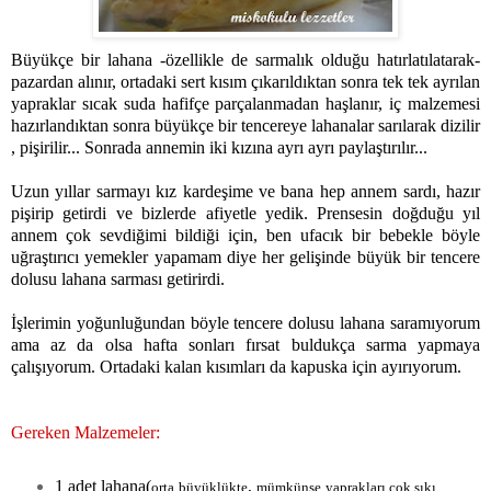
Büyükçe bir lahana -özellikle de sarmalık olduğu hatırlatılatarak-
pazardan alınır, ortadaki sert kısım çıkarıldıktan sonra tek tek ayrılan
yapraklar sıcak suda hafifçe parçalanmadan haşlanır, iç malzemesi
hazırlandıktan sonra büyükçe bir tencereye lahanalar sarılarak dizilir
, pişirilir... Sonrada annemin iki kızına ayrı ayrı paylaştırılır...
Uzun yıllar sarmayı kız kardeşime ve bana hep annem sardı, hazır
pişirip getirdi ve bizlerde afiyetle yedik. Prensesin doğduğu yıl
annem çok sevdiğimi bildiği için, ben ufacık bir bebekle böyle
uğraştırıcı yemekler yapamam diye her gelişinde büyük bir tencere
dolusu lahana sarması getirirdi.
İşlerimin yoğunluğundan böyle tencere dolusu lahana saramıyorum
ama az da olsa hafta sonları fırsat buldukça sarma yapmaya
çalışıyorum. Ortadaki kalan kısımları da kapuska için ayırıyorum.
Gereken Malzemeler:
1 adet lahana(
,
orta büyüklükte
mümkünse yaprakları çok sıkı