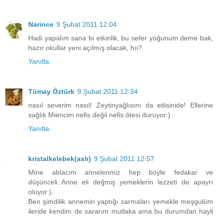
Narince
9 Şubat 2011 12:04
Hadi yapalım sana bi etkinlik, bu sefer yoğunum deme bak,
hazır okullar yeni açılmış olacak, hıı?
Yanıtla
Tümay Öztürk
9 Şubat 2011 12:34
nasıl severim nasıl! Zeytinyağlısını da etlisinide! Ellerine
sağlık Miencim nefis değil nefis ötesi duruyor:)
Yanıtla
kristalkelebek(aslı)
9 Şubat 2011 12:57
Mine ablacım annelerimiz hep böyle fedakar ve
düşünceli..Anne eli değmiş yemeklerin lezzeti de apayrı
oluyor:).
Ben şimdilik annemin yaptığı sarmaları yemekle meşgulüm
ileride kendim de sararım mutlaka ama bu durumdan hayli