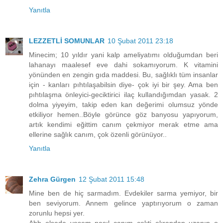
Yanıtla
LEZZETLİ SOMUNLAR
10 Şubat 2011 23:18
Minecim; 10 yıldır yani kalp ameliyatımı olduğumdan beri
lahanayı maalesef eve dahi sokamıyorum. K vitamini
yönünden en zengin gıda maddesi. Bu, sağlıklı tüm insanlar
için - kanları pıhtılaşabilsin diye- çok iyi bir şey. Ama ben
pıhtılaşma önleyici-geciktirici ilaç kullandığımdan yasak. 2
dolma yiyeyim, takip eden kan değerimi olumsuz yönde
etkiliyor hemen..Böyle görünce göz banyosu yapıyorum,
artık kendimi eğittim canım çekmiyor merak etme ama
ellerine sağlık canım, çok özenli görünüyor..
Yanıtla
Zehra Gürgen
12 Şubat 2011 15:48
Mine ben de hiç sarmadım. Evdekiler sarma yemiyor, bir
ben seviyorum. Annem gelince yaptırıyorum o zaman
zorunlu hepsi yer.
Ahh olsada yesem nasıl canım çekti ekrandan uzanıp o