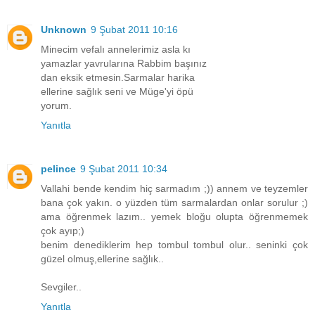
Unknown
9 Şubat 2011 10:16
Minecim vefalı annelerimiz asla kı
yamazlar yavrularına Rabbim başınız
dan eksik etmesin.Sarmalar harika
ellerine sağlık seni ve Müge'yi öpü
yorum.
Yanıtla
pelince
9 Şubat 2011 10:34
Vallahi bende kendim hiç sarmadım ;)) annem ve teyzemler
bana çok yakın. o yüzden tüm sarmalardan onlar sorulur ;)
ama öğrenmek lazım.. yemek bloğu olupta öğrenmemek
çok ayıp;)
benim denediklerim hep tombul tombul olur.. seninki çok
güzel olmuş,ellerine sağlık..
Sevgiler..
Yanıtla