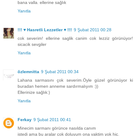
bana valla. ellerine sağlık
Yanıtla
!!! ♥ Hasretli Lezzetler ♥ !!!
9 Şubat 2011 00:28
cok severim! ellerine saglik canim cok lezziz görünüyor!
sicacik sevgiler
Yanıtla
özlemnitta
9 Şubat 2011 00:34
Lahana sarmasını çok severim.Öyle güzel görünüyor ki
buradan hemen anneme sardırmalıyım :))
Ellerinize sağlık:)
Yanıtla
Ferkay
9 Şubat 2011 00:41
Minecim sarmanı görünce nasılda canım
istedi ama bu aralar çok doluyum ona vaktim yok hiç.