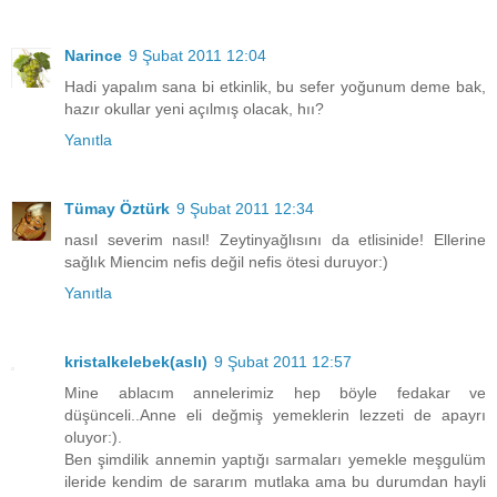
Narince
9 Şubat 2011 12:04
Hadi yapalım sana bi etkinlik, bu sefer yoğunum deme bak,
hazır okullar yeni açılmış olacak, hıı?
Yanıtla
Tümay Öztürk
9 Şubat 2011 12:34
nasıl severim nasıl! Zeytinyağlısını da etlisinide! Ellerine
sağlık Miencim nefis değil nefis ötesi duruyor:)
Yanıtla
kristalkelebek(aslı)
9 Şubat 2011 12:57
Mine ablacım annelerimiz hep böyle fedakar ve
düşünceli..Anne eli değmiş yemeklerin lezzeti de apayrı
oluyor:).
Ben şimdilik annemin yaptığı sarmaları yemekle meşgulüm
ileride kendim de sararım mutlaka ama bu durumdan hayli