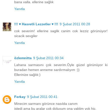
bana valla. ellerine sağlık
Yanıtla
!!! ♥ Hasretli Lezzetler ♥ !!!
9 Şubat 2011 00:28
cok severim! ellerine saglik canim cok lezziz görünüyor!
sicacik sevgiler
Yanıtla
özlemnitta
9 Şubat 2011 00:34
Lahana sarmasını çok severim.Öyle güzel görünüyor ki
buradan hemen anneme sardırmalıyım :))
Ellerinize sağlık:)
Yanıtla
Ferkay
9 Şubat 2011 00:41
Minecim sarmanı görünce nasılda canım
istedi ama bu aralar çok doluyum ona vaktim yok hiç.