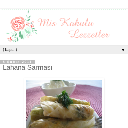
▼
8 Şubat 2011
Lahana Sarması