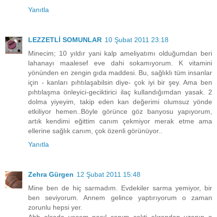
Yanıtla
LEZZETLİ SOMUNLAR
10 Şubat 2011 23:18
Minecim; 10 yıldır yani kalp ameliyatımı olduğumdan beri
lahanayı maalesef eve dahi sokamıyorum. K vitamini
yönünden en zengin gıda maddesi. Bu, sağlıklı tüm insanlar
için - kanları pıhtılaşabilsin diye- çok iyi bir şey. Ama ben
pıhtılaşma önleyici-geciktirici ilaç kullandığımdan yasak. 2
dolma yiyeyim, takip eden kan değerimi olumsuz yönde
etkiliyor hemen..Böyle görünce göz banyosu yapıyorum,
artık kendimi eğittim canım çekmiyor merak etme ama
ellerine sağlık canım, çok özenli görünüyor..
Yanıtla
Zehra Gürgen
12 Şubat 2011 15:48
Mine ben de hiç sarmadım. Evdekiler sarma yemiyor, bir
ben seviyorum. Annem gelince yaptırıyorum o zaman
zorunlu hepsi yer.
Ahh olsada yesem nasıl canım çekti ekrandan uzanıp o