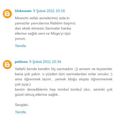
Unknown
9 Şubat 2011 10:16
Minecim vefalı annelerimiz asla kı
yamazlar yavrularına Rabbim başınız
dan eksik etmesin.Sarmalar harika
ellerine sağlık seni ve Müge'yi öpü
yorum.
Yanıtla
pelince
9 Şubat 2011 10:34
Vallahi bende kendim hiç sarmadım ;)) annem ve teyzemler
bana çok yakın. o yüzden tüm sarmalardan onlar sorulur ;)
ama öğrenmek lazım.. yemek bloğu olupta öğrenmemek
çok ayıp;)
benim denediklerim hep tombul tombul olur.. seninki çok
güzel olmuş,ellerine sağlık..
Sevgiler..
Yanıtla