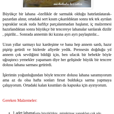
Büyükçe bir lahana -özellikle de sarmalık olduğu hatırlatılatarak-
pazardan alınır, ortadaki sert kısım çıkarıldıktan sonra tek tek ayrılan
yapraklar sıcak suda hafifçe parçalanmadan haşlanır, iç malzemesi
hazırlandıktan sonra büyükçe bir tencereye lahanalar sarılarak dizilir
, pişirilir... Sonrada annemin iki kızına ayrı ayrı paylaştırılır...
Uzun yıllar sarmayı kız kardeşime ve bana hep annem sardı, hazır
pişirip getirdi ve bizlerde afiyetle yedik. Prensesin doğduğu yıl
annem çok sevdiğimi bildiği için, ben ufacık bir bebekle böyle
uğraştırıcı yemekler yapamam diye her gelişinde büyük bir tencere
dolusu lahana sarması getirirdi.
İşlerimin yoğunluğundan böyle tencere dolusu lahana saramıyorum
ama az da olsa hafta sonları fırsat buldukça sarma yapmaya
çalışıyorum. Ortadaki kalan kısımları da kapuska için ayırıyorum.
Gereken Malzemeler:
1 adet lahana(
,
orta büyüklükte
mümkünse yaprakları çok sıkı