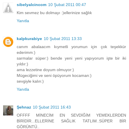
sibelyalcincom
10 Şubat 2011 00:47
Kim sevmez bu dolmayı :)ellerinize sağlık
Yanıtla
kalpkurabiye
10 Şubat 2011 13:33
canım abalaacım kıymetli yorumun için çok teşekkür
ederimm:)
sarmalar süper:) bende yeni yeni yapıyorum işte bir iki
yıldır:)
ama lezzetine doyum olmuyor:)
Mügeciğimi ve seni öpüyorum kocaman:)
sevgiyle kalın:)
Yanıtla
Şehnaz
10 Şubat 2011 16:43
OFFFF MİNECİM EN SEVDİĞİM YEMEKLERDEN
BİRİDİR...ELLERİNE SAĞLIK TATLIM..SÜPER BİR
GÖRÜNTÜ..