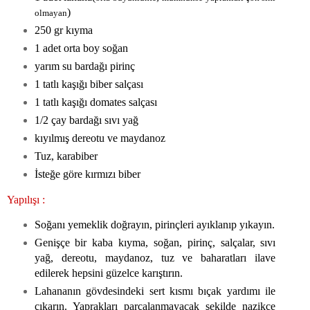
)
olmayan
250 gr kıyma
1 adet orta boy soğan
yarım su bardağı pirinç
1 tatlı kaşığı biber salçası
1 tatlı kaşığı domates salçası
1/2 çay bardağı sıvı yağ
kıyılmış dereotu ve maydanoz
Tuz, karabiber
İsteğe göre kırmızı biber
Yapılışı :
Soğanı yemeklik doğrayın, pirinçleri ayıklanıp yıkayın.
Genişçe bir kaba kıyma, soğan, pirinç, salçalar, sıvı
yağ, dereotu, maydanoz, tuz ve baharatları ilave
edilerek hepsini güzelce karıştırın.
Lahananın gövdesindeki sert kısmı bıçak yardımı ile
çıkarın. Yaprakları parçalanmayacak şekilde nazikçe