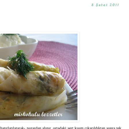
8 Şubat 2011
tırlatılatarak- pazardan alınır, ortadaki sert kısım çıkarıldıktan sonra tek