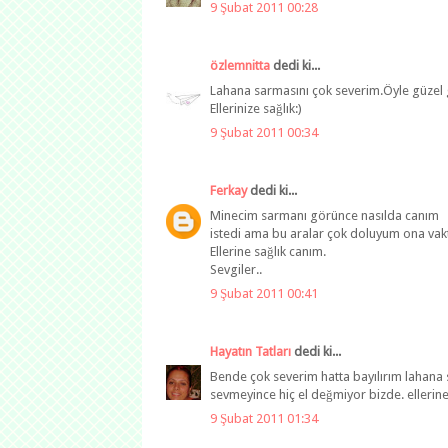
9 Şubat 2011 00:28
özlemnitta
dedi ki...
Lahana sarmasını çok severim.Öyle güzel
Ellerinize sağlık:)
9 Şubat 2011 00:34
Ferkay
dedi ki...
Minecim sarmanı görünce nasılda canım
istedi ama bu aralar çok doluyum ona vakt
Ellerine sağlık canım.
Sevgiler..
9 Şubat 2011 00:41
Hayatın Tatları
dedi ki...
Bende çok severim hatta bayılırım lahan
sevmeyince hiç el değmiyor bizde. ellerine
9 Şubat 2011 01:34