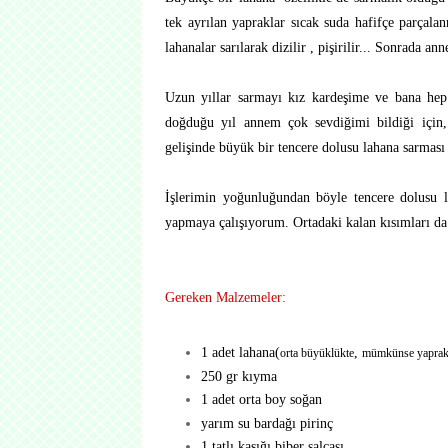
tek ayrılan yapraklar sıcak suda hafifçe parçala
lahanalar sarılarak dizilir , pişirilir... Sonrada ann
Uzun yıllar sarmayı kız kardeşime ve bana hep a
doğduğu yıl annem çok sevdiğimi bildiği için,
gelişinde büyük bir tencere dolusu lahana sarması 
İşlerimin yoğunluğundan böyle tencere dolusu 
yapmaya çalışıyorum. Ortadaki kalan kısımları da
Gereken Malzemeler:
1 adet lahana(
,
orta büyüklükte
mümkünse yaprakl
250 gr kıyma
1 adet orta boy soğan
yarım su bardağı pirinç
1 tatlı kaşığı biber salçası