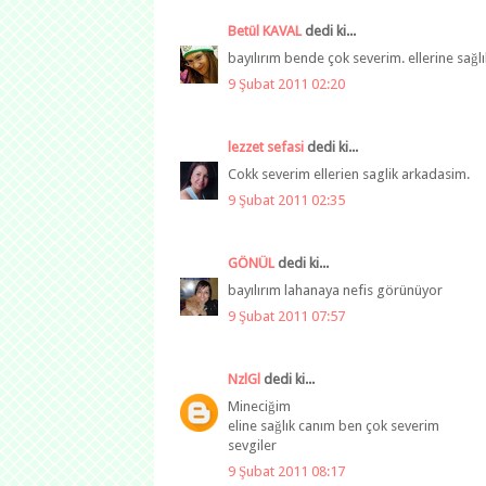
Betül KAVAL
dedi ki...
bayılırım bende çok severim. ellerine sağlı
9 Şubat 2011 02:20
lezzet sefasi
dedi ki...
Cokk severim ellerien saglik arkadasim.
9 Şubat 2011 02:35
GÖNÜL
dedi ki...
bayılırım lahanaya nefis görünüyor
9 Şubat 2011 07:57
NzlGl
dedi ki...
Mineciğim
eline sağlık canım ben çok severim
sevgiler
9 Şubat 2011 08:17