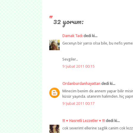
32 yorum:
Damak Tadı
dedi ki...
Gecenşn bir yarısı olsa bile, bu nefis yemek
Sevgiler..
9 Şubat 2011 00:15
Ordanburdanhayattan
dedi ki...
Minecim benim de annem yapar bilir misi
küsür yaşında. utanırım halimden. hiç yapm
9 Şubat 2011 00:17
!!! ♥ Hasretli Lezzetler ♥ !!!
dedi ki...
cok severim! ellerine saglik canim cok lezz