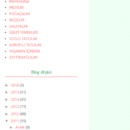
Marmelatlar
MEZELER
POĞAÇALAR
REÇELLER
SALATALAR
SEBZE YEMEKLERİ
SÜTLÜ TATLILAR
ŞURUPLU TATLILAR
YAŞAMIN İÇİNDEN
ZEYTİNYAĞLILAR
Blog Arşivi
►
2016
(3)
►
2015
(31)
►
2014
(41)
►
2013
(77)
►
2012
(88)
▼
2011
(55)
►
Aralık
(6)