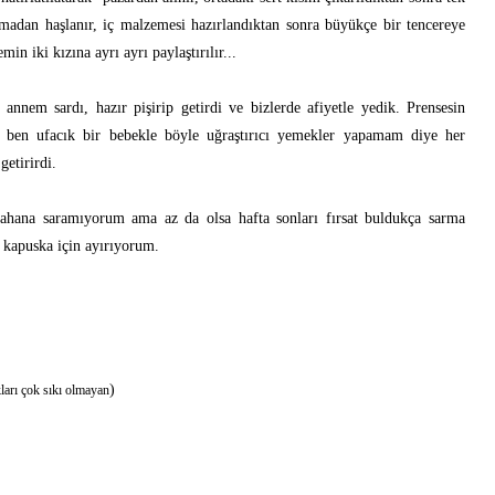
nmadan haşlanır, iç malzemesi hazırlandıktan sonra büyükçe bir tencereye
emin iki kızına ayrı ayrı paylaştırılır...
nnem sardı, hazır pişirip getirdi ve bizlerde afiyetle yedik. Prensesin
 ben ufacık bir bebekle böyle uğraştırıcı yemekler yapamam diye her
getirirdi.
lahana saramıyorum ama az da olsa hafta sonları fırsat buldukça sarma
 kapuska için ayırıyorum.
)
arı çok sıkı olmayan