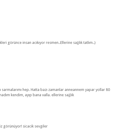
leri görünce insan acıkıyor resmen..Ellerine sağlık tatlım..)
n sarmalarımı hep. Hatta bazı zamanlar anneannem yapar yollar 80
adım kendim, ayıp bana valla. ellerine sağlık
iz görünüyor! sicacik sevgiler