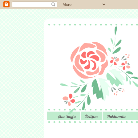
Ana Sayfa
İletişim
Hakkımda