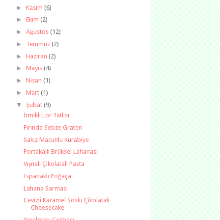
►
Kasım
(6)
►
Ekim
(2)
►
Ağustos
(12)
►
Temmuz
(2)
►
Haziran
(2)
►
Mayıs
(4)
►
Nisan
(1)
►
Mart
(1)
▼
Şubat
(9)
İrmikli Lor Tatlısı
Fırında Sebze Graten
Sakız Macunlu Kurabiye
Portakallı Brüksel Lahanası
Vişneli Çikolatalı Pasta
Ispanaklı Poğaça
Lahana Sarması
Cevizli Karamel Soslu Çikolatalı
Cheesecake
Yerelması Çorbası