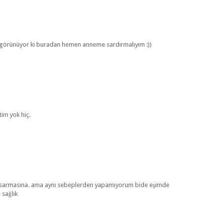
 görünüyor ki buradan hemen anneme sardırmalıyım :))
im yok hiç.
a sarmasına. ama aynı sebeplerden yapamıyorum bide eşimde
 sağlık