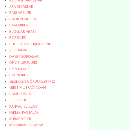
AİLE SOFRAMIZDAN
ARA SICAKLAR
BAKLAGİLLER
BALIK YEMEKLERİ
BAŞLARKEN
BLOGLAR ARASI
BÖREKLER
CHEESECAKELER;MUFFİNLER
ÇORBALAR
DAVET SOFRALARI
DENİZ ÜRÜNLERİ
ET YEMEKLERİ
ETKİNLİKLER
GEZERKEN GÖRDÜKLERİMİZ
GİRİT MUTFAĞINDAN
HAMUR İŞLERİ
İÇECEKLER
KAHVALTILIKLAR
KEKLER-PASTALAR
KURABİYELER
MAKARNA-PİLAVLAR