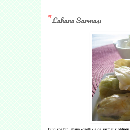
Lahana Sarması
Büyükçe bir lahana -özellikle de sarmalık olduğu ha