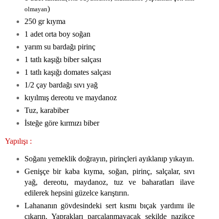
)
olmayan
250 gr kıyma
1 adet orta boy soğan
yarım su bardağı pirinç
1 tatlı kaşığı biber salçası
1 tatlı kaşığı domates salçası
1/2 çay bardağı sıvı yağ
kıyılmış dereotu ve maydanoz
Tuz, karabiber
İsteğe göre kırmızı biber
Yapılışı :
Soğanı yemeklik doğrayın, pirinçleri ayıklanıp yıkayın.
Genişçe bir kaba kıyma, soğan, pirinç, salçalar, sıvı
yağ, dereotu, maydanoz, tuz ve baharatları ilave
edilerek hepsini güzelce karıştırın.
Lahananın gövdesindeki sert kısmı bıçak yardımı ile
çıkarın. Yaprakları parçalanmayacak şekilde nazikçe