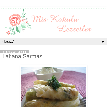
▼
8 Şubat 2011
Lahana Sarması