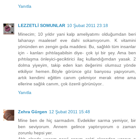
Yanıtla
LEZZETLİ SOMUNLAR
10 Şubat 2011 23:18
Minecim; 10 yıldır yani kalp ameliyatımı olduğumdan beri
lahanayı maalesef eve dahi sokamıyorum. K vitamini
yönünden en zengin gıda maddesi. Bu, sağlıklı tüm insanlar
için - kanları pıhtılaşabilsin diye- çok iyi bir şey. Ama ben
pıhtılaşma önleyici-geciktirici ilaç kullandığımdan yasak. 2
dolma yiyeyim, takip eden kan değerimi olumsuz yönde
etkiliyor hemen..Böyle görünce göz banyosu yapıyorum,
artık kendimi eğittim canım çekmiyor merak etme ama
ellerine sağlık canım, çok özenli görünüyor..
Yanıtla
Zehra Gürgen
12 Şubat 2011 15:48
Mine ben de hiç sarmadım. Evdekiler sarma yemiyor, bir
ben seviyorum. Annem gelince yaptırıyorum o zaman
zorunlu hepsi yer.
Ahh olsada yesem nasıl canım çekti ekrandan uzanıp o