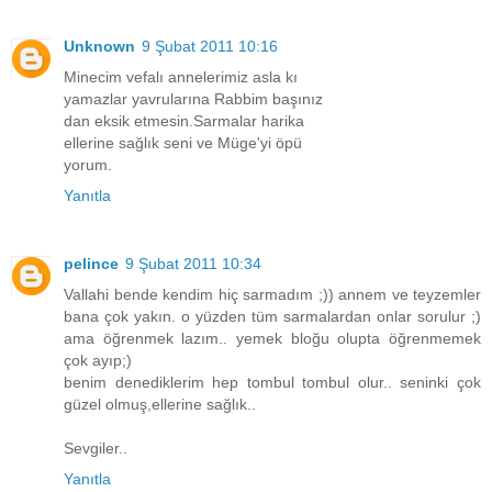
Unknown
9 Şubat 2011 10:16
Minecim vefalı annelerimiz asla kı
yamazlar yavrularına Rabbim başınız
dan eksik etmesin.Sarmalar harika
ellerine sağlık seni ve Müge'yi öpü
yorum.
Yanıtla
pelince
9 Şubat 2011 10:34
Vallahi bende kendim hiç sarmadım ;)) annem ve teyzemler
bana çok yakın. o yüzden tüm sarmalardan onlar sorulur ;)
ama öğrenmek lazım.. yemek bloğu olupta öğrenmemek
çok ayıp;)
benim denediklerim hep tombul tombul olur.. seninki çok
güzel olmuş,ellerine sağlık..
Sevgiler..
Yanıtla