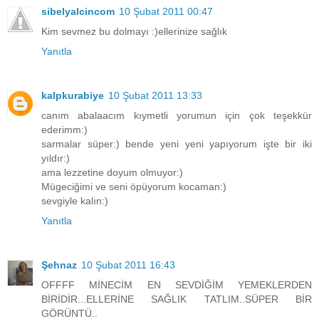
sibelyalcincom
10 Şubat 2011 00:47
Kim sevmez bu dolmayı :)ellerinize sağlık
Yanıtla
kalpkurabiye
10 Şubat 2011 13:33
canım abalaacım kıymetli yorumun için çok teşekkür
ederimm:)
sarmalar süper:) bende yeni yeni yapıyorum işte bir iki
yıldır:)
ama lezzetine doyum olmuyor:)
Mügeciğimi ve seni öpüyorum kocaman:)
sevgiyle kalın:)
Yanıtla
Şehnaz
10 Şubat 2011 16:43
OFFFF MİNECİM EN SEVDİĞİM YEMEKLERDEN
BİRİDİR...ELLERİNE SAĞLIK TATLIM..SÜPER BİR
GÖRÜNTÜ..