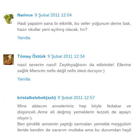
Narince
9 Şubat 2011 12:04
Hadi yapalım sana bi etkinlik, bu sefer yoğunum deme bak,
hazır okullar yeni açılmış olacak, hıı?
Yanıtla
Tümay Öztürk
9 Şubat 2011 12:34
nasıl severim nasıl! Zeytinyağlısını da etlisinide! Ellerine
sağlık Miencim nefis değil nefis ötesi duruyor:)
Yanıtla
kristalkelebek(aslı)
9 Şubat 2011 12:57
Mine ablacım annelerimiz hep böyle fedakar ve
düşünceli..Anne eli değmiş yemeklerin lezzeti de apayrı
oluyor:).
Ben şimdilik annemin yaptığı sarmaları yemekle meşgulüm
ileride kendim de sararım mutlaka ama bu durumdan hayli