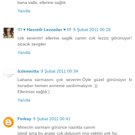
bana valla. ellerine sağlık
Yanıtla
!!! ♥ Hasretli Lezzetler ♥ !!!
9 Şubat 2011 00:28
cok severim! ellerine saglik canim cok lezziz görünüyor!
sicacik sevgiler
Yanıtla
özlemnitta
9 Şubat 2011 00:34
Lahana sarmasını çok severim.Öyle güzel görünüyor ki
buradan hemen anneme sardırmalıyım :))
Ellerinize sağlık:)
Yanıtla
Ferkay
9 Şubat 2011 00:41
Minecim sarmanı görünce nasılda canım
istedi ama bu aralar çok doluyum ona vaktim yok hiç.