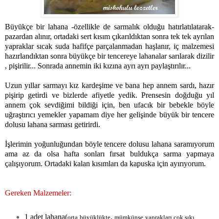
Büyükçe bir lahana -özellikle de sarmalık olduğu hatırlatılatarak-
pazardan alınır, ortadaki sert kısım çıkarıldıktan sonra tek tek ayrılan
yapraklar sıcak suda hafifçe parçalanmadan haşlanır, iç malzemesi
hazırlandıktan sonra büyükçe bir tencereye lahanalar sarılarak dizilir
, pişirilir... Sonrada annemin iki kızına ayrı ayrı paylaştırılır...
Uzun yıllar sarmayı kız kardeşime ve bana hep annem sardı, hazır
pişirip getirdi ve bizlerde afiyetle yedik. Prensesin doğduğu yıl
annem çok sevdiğimi bildiği için, ben ufacık bir bebekle böyle
uğraştırıcı yemekler yapamam diye her gelişinde büyük bir tencere
dolusu lahana sarması getirirdi.
İşlerimin yoğunluğundan böyle tencere dolusu lahana saramıyorum
ama az da olsa hafta sonları fırsat buldukça sarma yapmaya
çalışıyorum. Ortadaki kalan kısımları da kapuska için ayırıyorum.
Gereken Malzemeler:
1 adet lahana(
,
orta büyüklükte
mümkünse yaprakları çok sıkı