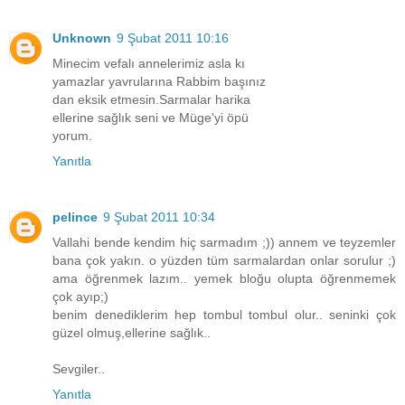
Unknown
9 Şubat 2011 10:16
Minecim vefalı annelerimiz asla kı
yamazlar yavrularına Rabbim başınız
dan eksik etmesin.Sarmalar harika
ellerine sağlık seni ve Müge'yi öpü
yorum.
Yanıtla
pelince
9 Şubat 2011 10:34
Vallahi bende kendim hiç sarmadım ;)) annem ve teyzemler
bana çok yakın. o yüzden tüm sarmalardan onlar sorulur ;)
ama öğrenmek lazım.. yemek bloğu olupta öğrenmemek
çok ayıp;)
benim denediklerim hep tombul tombul olur.. seninki çok
güzel olmuş,ellerine sağlık..
Sevgiler..
Yanıtla