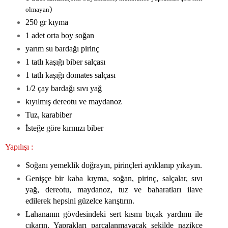
)
olmayan
250 gr kıyma
1 adet orta boy soğan
yarım su bardağı pirinç
1 tatlı kaşığı biber salçası
1 tatlı kaşığı domates salçası
1/2 çay bardağı sıvı yağ
kıyılmış dereotu ve maydanoz
Tuz, karabiber
İsteğe göre kırmızı biber
Yapılışı :
Soğanı yemeklik doğrayın, pirinçleri ayıklanıp yıkayın.
Genişçe bir kaba kıyma, soğan, pirinç, salçalar, sıvı
yağ, dereotu, maydanoz, tuz ve baharatları ilave
edilerek hepsini güzelce karıştırın.
Lahananın gövdesindeki sert kısmı bıçak yardımı ile
çıkarın. Yaprakları parçalanmayacak şekilde nazikçe