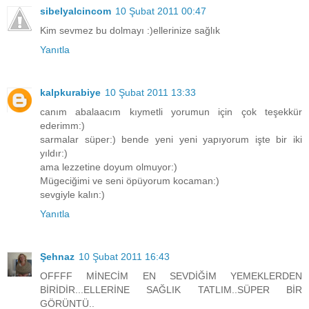
sibelyalcincom
10 Şubat 2011 00:47
Kim sevmez bu dolmayı :)ellerinize sağlık
Yanıtla
kalpkurabiye
10 Şubat 2011 13:33
canım abalaacım kıymetli yorumun için çok teşekkür
ederimm:)
sarmalar süper:) bende yeni yeni yapıyorum işte bir iki
yıldır:)
ama lezzetine doyum olmuyor:)
Mügeciğimi ve seni öpüyorum kocaman:)
sevgiyle kalın:)
Yanıtla
Şehnaz
10 Şubat 2011 16:43
OFFFF MİNECİM EN SEVDİĞİM YEMEKLERDEN
BİRİDİR...ELLERİNE SAĞLIK TATLIM..SÜPER BİR
GÖRÜNTÜ..