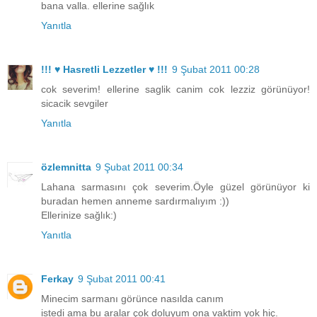
bana valla. ellerine sağlık
Yanıtla
!!! ♥ Hasretli Lezzetler ♥ !!!
9 Şubat 2011 00:28
cok severim! ellerine saglik canim cok lezziz görünüyor!
sicacik sevgiler
Yanıtla
özlemnitta
9 Şubat 2011 00:34
Lahana sarmasını çok severim.Öyle güzel görünüyor ki
buradan hemen anneme sardırmalıyım :))
Ellerinize sağlık:)
Yanıtla
Ferkay
9 Şubat 2011 00:41
Minecim sarmanı görünce nasılda canım
istedi ama bu aralar çok doluyum ona vaktim yok hiç.