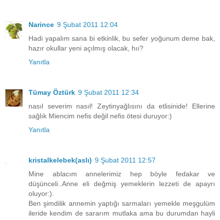
Narince
9 Şubat 2011 12:04
Hadi yapalım sana bi etkinlik, bu sefer yoğunum deme bak,
hazır okullar yeni açılmış olacak, hıı?
Yanıtla
Tümay Öztürk
9 Şubat 2011 12:34
nasıl severim nasıl! Zeytinyağlısını da etlisinide! Ellerine
sağlık Miencim nefis değil nefis ötesi duruyor:)
Yanıtla
kristalkelebek(aslı)
9 Şubat 2011 12:57
Mine ablacım annelerimiz hep böyle fedakar ve
düşünceli..Anne eli değmiş yemeklerin lezzeti de apayrı
oluyor:).
Ben şimdilik annemin yaptığı sarmaları yemekle meşgulüm
ileride kendim de sararım mutlaka ama bu durumdan hayli