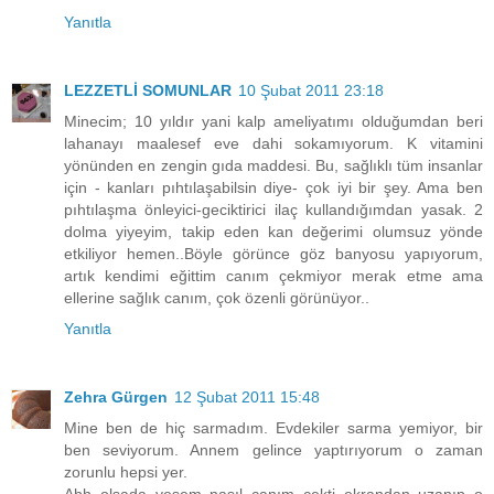
Yanıtla
LEZZETLİ SOMUNLAR
10 Şubat 2011 23:18
Minecim; 10 yıldır yani kalp ameliyatımı olduğumdan beri
lahanayı maalesef eve dahi sokamıyorum. K vitamini
yönünden en zengin gıda maddesi. Bu, sağlıklı tüm insanlar
için - kanları pıhtılaşabilsin diye- çok iyi bir şey. Ama ben
pıhtılaşma önleyici-geciktirici ilaç kullandığımdan yasak. 2
dolma yiyeyim, takip eden kan değerimi olumsuz yönde
etkiliyor hemen..Böyle görünce göz banyosu yapıyorum,
artık kendimi eğittim canım çekmiyor merak etme ama
ellerine sağlık canım, çok özenli görünüyor..
Yanıtla
Zehra Gürgen
12 Şubat 2011 15:48
Mine ben de hiç sarmadım. Evdekiler sarma yemiyor, bir
ben seviyorum. Annem gelince yaptırıyorum o zaman
zorunlu hepsi yer.
Ahh olsada yesem nasıl canım çekti ekrandan uzanıp o