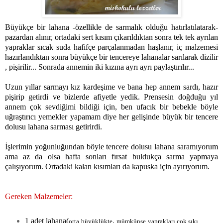
Büyükçe bir lahana -özellikle de sarmalık olduğu hatırlatılatarak-
pazardan alınır, ortadaki sert kısım çıkarıldıktan sonra tek tek ayrılan
yapraklar sıcak suda hafifçe parçalanmadan haşlanır, iç malzemesi
hazırlandıktan sonra büyükçe bir tencereye lahanalar sarılarak dizilir
, pişirilir... Sonrada annemin iki kızına ayrı ayrı paylaştırılır...
Uzun yıllar sarmayı kız kardeşime ve bana hep annem sardı, hazır
pişirip getirdi ve bizlerde afiyetle yedik. Prensesin doğduğu yıl
annem çok sevdiğimi bildiği için, ben ufacık bir bebekle böyle
uğraştırıcı yemekler yapamam diye her gelişinde büyük bir tencere
dolusu lahana sarması getirirdi.
İşlerimin yoğunluğundan böyle tencere dolusu lahana saramıyorum
ama az da olsa hafta sonları fırsat buldukça sarma yapmaya
çalışıyorum. Ortadaki kalan kısımları da kapuska için ayırıyorum.
Gereken Malzemeler:
1 adet lahana(
,
orta büyüklükte
mümkünse yaprakları çok sıkı