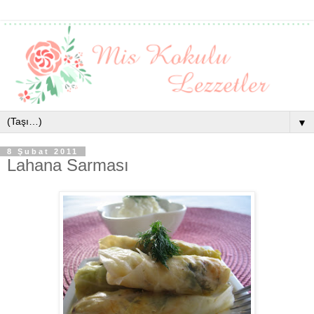
▼
8 Şubat 2011
Lahana Sarması