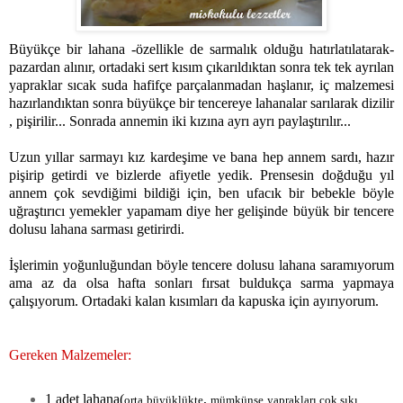
Büyükçe bir lahana -özellikle de sarmalık olduğu hatırlatılatarak-
pazardan alınır, ortadaki sert kısım çıkarıldıktan sonra tek tek ayrılan
yapraklar sıcak suda hafifçe parçalanmadan haşlanır, iç malzemesi
hazırlandıktan sonra büyükçe bir tencereye lahanalar sarılarak dizilir
, pişirilir... Sonrada annemin iki kızına ayrı ayrı paylaştırılır...
Uzun yıllar sarmayı kız kardeşime ve bana hep annem sardı, hazır
pişirip getirdi ve bizlerde afiyetle yedik. Prensesin doğduğu yıl
annem çok sevdiğimi bildiği için, ben ufacık bir bebekle böyle
uğraştırıcı yemekler yapamam diye her gelişinde büyük bir tencere
dolusu lahana sarması getirirdi.
İşlerimin yoğunluğundan böyle tencere dolusu lahana saramıyorum
ama az da olsa hafta sonları fırsat buldukça sarma yapmaya
çalışıyorum. Ortadaki kalan kısımları da kapuska için ayırıyorum.
Gereken Malzemeler:
1 adet lahana(
,
orta büyüklükte
mümkünse yaprakları çok sıkı