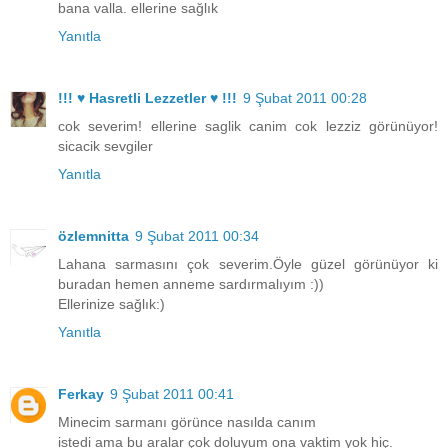
bana valla. ellerine sağlık
Yanıtla
!!! ♥ Hasretli Lezzetler ♥ !!!
9 Şubat 2011 00:28
cok severim! ellerine saglik canim cok lezziz görünüyor!
sicacik sevgiler
Yanıtla
özlemnitta
9 Şubat 2011 00:34
Lahana sarmasını çok severim.Öyle güzel görünüyor ki
buradan hemen anneme sardırmalıyım :))
Ellerinize sağlık:)
Yanıtla
Ferkay
9 Şubat 2011 00:41
Minecim sarmanı görünce nasılda canım
istedi ama bu aralar çok doluyum ona vaktim yok hiç.