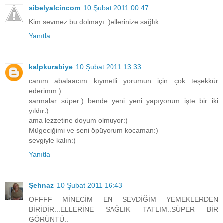
sibelyalcincom
10 Şubat 2011 00:47
Kim sevmez bu dolmayı :)ellerinize sağlık
Yanıtla
kalpkurabiye
10 Şubat 2011 13:33
canım abalaacım kıymetli yorumun için çok teşekkür
ederimm:)
sarmalar süper:) bende yeni yeni yapıyorum işte bir iki
yıldır:)
ama lezzetine doyum olmuyor:)
Mügeciğimi ve seni öpüyorum kocaman:)
sevgiyle kalın:)
Yanıtla
Şehnaz
10 Şubat 2011 16:43
OFFFF MİNECİM EN SEVDİĞİM YEMEKLERDEN
BİRİDİR...ELLERİNE SAĞLIK TATLIM..SÜPER BİR
GÖRÜNTÜ..