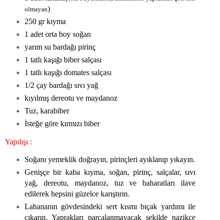
)
olmayan
250 gr kıyma
1 adet orta boy soğan
yarım su bardağı pirinç
1 tatlı kaşığı biber salçası
1 tatlı kaşığı domates salçası
1/2 çay bardağı sıvı yağ
kıyılmış dereotu ve maydanoz
Tuz, karabiber
İsteğe göre kırmızı biber
Yapılışı :
Soğanı yemeklik doğrayın, pirinçleri ayıklanıp yıkayın.
Genişçe bir kaba kıyma, soğan, pirinç, salçalar, sıvı
yağ, dereotu, maydanoz, tuz ve baharatları ilave
edilerek hepsini güzelce karıştırın.
Lahananın gövdesindeki sert kısmı bıçak yardımı ile
çıkarın. Yaprakları parçalanmayacak şekilde nazikçe