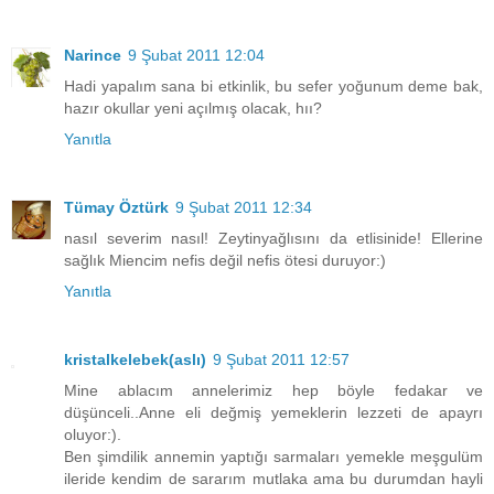
Narince
9 Şubat 2011 12:04
Hadi yapalım sana bi etkinlik, bu sefer yoğunum deme bak,
hazır okullar yeni açılmış olacak, hıı?
Yanıtla
Tümay Öztürk
9 Şubat 2011 12:34
nasıl severim nasıl! Zeytinyağlısını da etlisinide! Ellerine
sağlık Miencim nefis değil nefis ötesi duruyor:)
Yanıtla
kristalkelebek(aslı)
9 Şubat 2011 12:57
Mine ablacım annelerimiz hep böyle fedakar ve
düşünceli..Anne eli değmiş yemeklerin lezzeti de apayrı
oluyor:).
Ben şimdilik annemin yaptığı sarmaları yemekle meşgulüm
ileride kendim de sararım mutlaka ama bu durumdan hayli