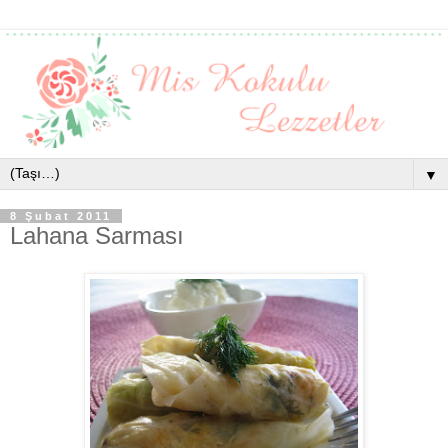
▼
8 Şubat 2011
Lahana Sarması