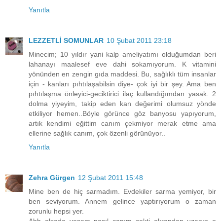
Yanıtla
LEZZETLİ SOMUNLAR
10 Şubat 2011 23:18
Minecim; 10 yıldır yani kalp ameliyatımı olduğumdan beri
lahanayı maalesef eve dahi sokamıyorum. K vitamini
yönünden en zengin gıda maddesi. Bu, sağlıklı tüm insanlar
için - kanları pıhtılaşabilsin diye- çok iyi bir şey. Ama ben
pıhtılaşma önleyici-geciktirici ilaç kullandığımdan yasak. 2
dolma yiyeyim, takip eden kan değerimi olumsuz yönde
etkiliyor hemen..Böyle görünce göz banyosu yapıyorum,
artık kendimi eğittim canım çekmiyor merak etme ama
ellerine sağlık canım, çok özenli görünüyor..
Yanıtla
Zehra Gürgen
12 Şubat 2011 15:48
Mine ben de hiç sarmadım. Evdekiler sarma yemiyor, bir
ben seviyorum. Annem gelince yaptırıyorum o zaman
zorunlu hepsi yer.
Ahh olsada yesem nasıl canım çekti ekrandan uzanıp o