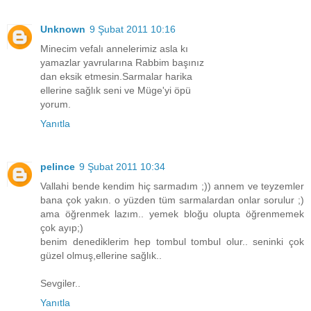
Unknown
9 Şubat 2011 10:16
Minecim vefalı annelerimiz asla kı
yamazlar yavrularına Rabbim başınız
dan eksik etmesin.Sarmalar harika
ellerine sağlık seni ve Müge'yi öpü
yorum.
Yanıtla
pelince
9 Şubat 2011 10:34
Vallahi bende kendim hiç sarmadım ;)) annem ve teyzemler
bana çok yakın. o yüzden tüm sarmalardan onlar sorulur ;)
ama öğrenmek lazım.. yemek bloğu olupta öğrenmemek
çok ayıp;)
benim denediklerim hep tombul tombul olur.. seninki çok
güzel olmuş,ellerine sağlık..
Sevgiler..
Yanıtla