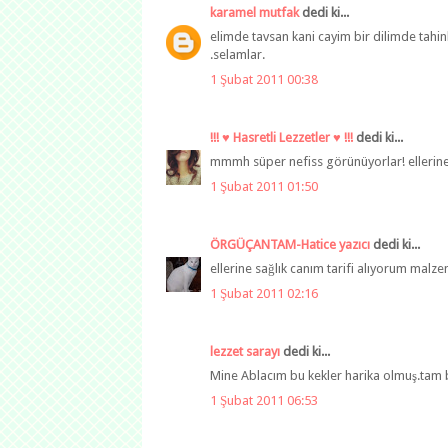
karamel mutfak
dedi ki...
elimde tavsan kani cayim bir dilimde tahinl
.selamlar.
1 Şubat 2011 00:38
!!! ♥ Hasretli Lezzetler ♥ !!!
dedi ki...
mmmh süper nefiss görünüyorlar! ellerine s
1 Şubat 2011 01:50
ÖRGÜÇANTAM-Hatice yazıcı
dedi ki...
ellerine sağlık canım tarifi alıyorum ma
1 Şubat 2011 02:16
lezzet sarayı
dedi ki...
Mine Ablacım bu kekler harika olmuş.tam be
1 Şubat 2011 06:53