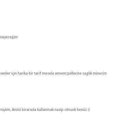
deneyeceğim
ler için harika bir tarif mesela annem:))ellerine saglik minecim
şirmiştim, ikisini birarada kullanmak nasip olmadı henüz :)