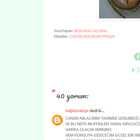
Hazırlayan:
Miskokulu Lezzetler
Etiketler:
CHEESECAKELER;MUFFİNLER
40 yorum:
kalpkurabiye
dedi ki...
CANIM ABLACIMM TAHİNİNİ SEVİLMEDİĞİ
VE BU NEFİS MUFFİNLERİ YARIN YAPACAĞ
HARİKA OLACAK EMİNİM:)
HEM KOMŞUYA GİDECEĞİM GÜZEL BİR HEDİ