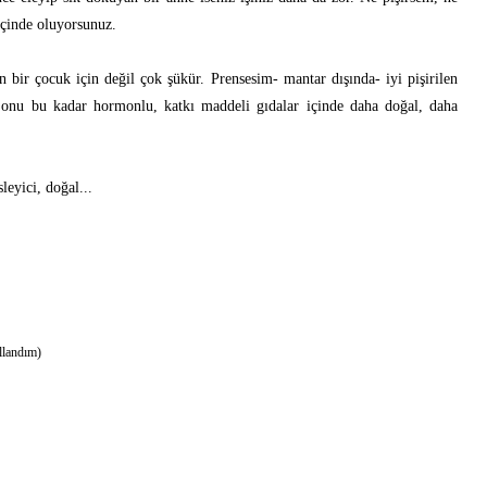
içinde oluyorsunuz.
bir çocuk için değil çok şükür. Prensesim- mantar dışında- iyi pişirilen
 onu bu kadar hormonlu, katkı maddeli gıdalar içinde daha doğal, daha
leyici, doğal...
llandım)