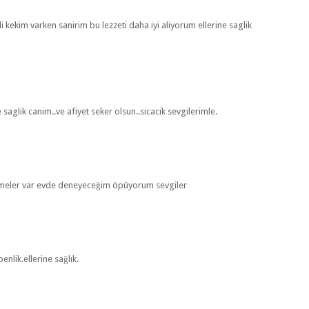
i kekim varken sanirim bu lezzeti daha iyi aliyorum ellerine saglik
aglik canim..ve afiyet seker olsun..sicacik sevgilerimle.
lzemeler var evde deneyeceğim öpüyorum sevgiler
nlik.ellerine sağlık.