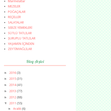
Marmelatlar
MEZELER
POĞAÇALAR
REÇELLER
SALATALAR
SEBZE YEMEKLERİ
SÜTLÜ TATLILAR
ŞURUPLU TATLILAR
YAŞAMIN İÇİNDEN
ZEYTİNYAĞLILAR
Blog Arşivi
►
2016
(3)
►
2015
(31)
►
2014
(41)
►
2013
(77)
►
2012
(88)
▼
2011
(55)
►
Aralık
(6)