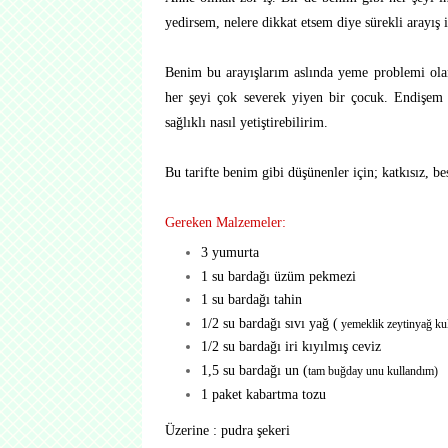
yedirsem, nelere dikkat etsem diye sürekli arayış 
Benim bu arayışlarım aslında yeme problemi olan 
her şeyi çok severek yiyen bir çocuk. Endişem
sağlıklı nasıl yetiştirebilirim.
Bu tarifte benim gibi düşünenler için; katkısız, bes
Gereken Malzemeler:
3 yumurta
1 su bardağı üzüm pekmezi
1 su bardağı tahin
1/2 su bardağı sıvı yağ (
yemeklik zeytinyağ ku
1/2 su bardağı iri kıyılmış ceviz
1,5 su bardağı un (
tam buğday unu kullandım)
1 paket kabartma tozu
Üzerine : pudra şekeri