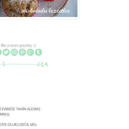
Bu yazıyı paylaş :)
 EVİMİZE TAHİN ALDIM:)
IMM:))
YE OLUR:) DEĞİL Mİ:)