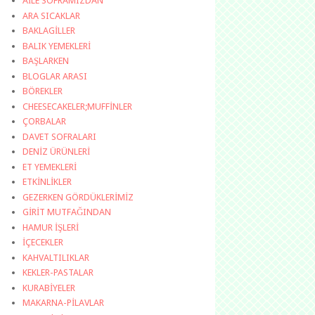
AİLE SOFRAMIZDAN
ARA SICAKLAR
BAKLAGİLLER
BALIK YEMEKLERİ
BAŞLARKEN
BLOGLAR ARASI
BÖREKLER
CHEESECAKELER;MUFFİNLER
ÇORBALAR
DAVET SOFRALARI
DENİZ ÜRÜNLERİ
ET YEMEKLERİ
ETKİNLİKLER
GEZERKEN GÖRDÜKLERİMİZ
GİRİT MUTFAĞINDAN
HAMUR İŞLERİ
İÇECEKLER
KAHVALTILIKLAR
KEKLER-PASTALAR
KURABİYELER
MAKARNA-PİLAVLAR