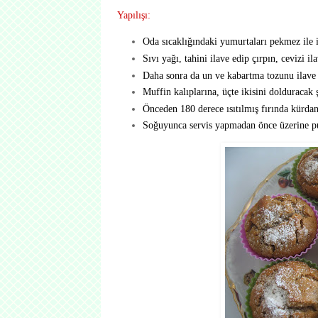
Yapılışı:
Oda sıcaklığındaki yumurtaları pekmez ile i
Sıvı yağı, tahini ilave edip çırpın, cevizi il
Daha sonra da un ve kabartma tozunu ilave e
Muffin kalıplarına, üçte ikisini dolduracak ş
Önceden 180 derece ısıtılmış fırında kürdan
Soğuyunca servis yapmadan önce üzerine pu