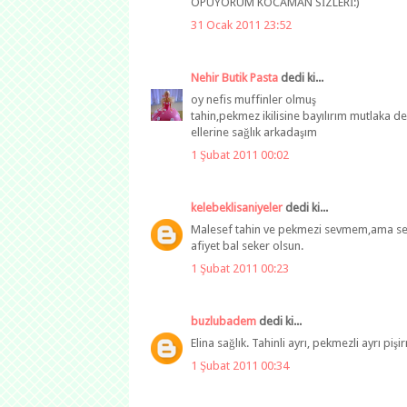
ÖPÜYORUM KOCAMAN SİZLERİ:)
31 Ocak 2011 23:52
Nehir Butik Pasta
dedi ki...
oy nefis muffinler olmuş
tahin,pekmez ikilisine bayılırım mutlaka 
ellerine sağlık arkadaşım
1 Şubat 2011 00:02
kelebeklisaniyeler
dedi ki...
Malesef tahin ve pekmezi sevmem,ama seven
afiyet bal seker olsun.
1 Şubat 2011 00:23
buzlubadem
dedi ki...
Elina sağlık. Tahinli ayrı, pekmezli ayrı pi
1 Şubat 2011 00:34