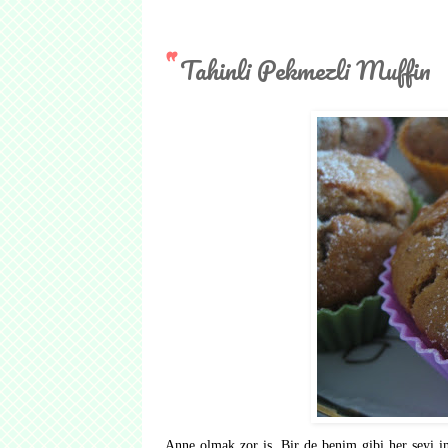
Tahinli Pekmezli Muffin
Anne olmak zor iş. Bir de benim gibi her şeyi in