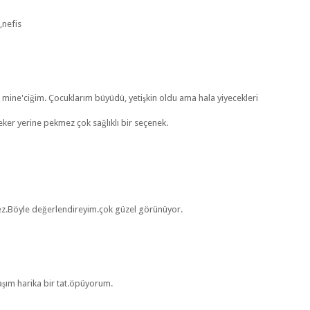
,nefis
mine'ciğim. Çocuklarım büyüdü, yetişkin oldu ama hala yiyecekleri
eker yerine pekmez çok sağlıklı bir seçenek.
mez.Böyle değerlendireyim.çok güzel görünüyor.
aşım harika bir tat.öpüyorum.