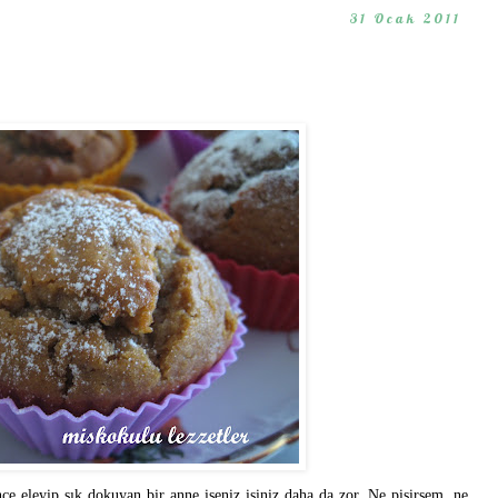
31 Ocak 2011
ce eleyip sık dokuyan bir anne iseniz işiniz daha da zor. Ne pişirsem, ne