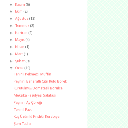
►
Kasım
(6)
►
Ekim
(2)
►
Ağustos
(12)
►
Temmuz
(2)
►
Haziran
(2)
►
Mayıs
(4)
►
Nisan
(1)
►
Mart
(1)
►
Şubat
(9)
▼
Ocak
(10)
Tahinli Pekmezli Muffin
Peynirli Baharatlı Çıtır Rulo Börek
Kurutulmuş Domatesli Börülce
Meksika Fasulyesi Salatası
Peynirli Ay Çöreği
Tekmil Fava
Kuş Üzümlü Fındıklı Kurabiye
Şam Tatlısı