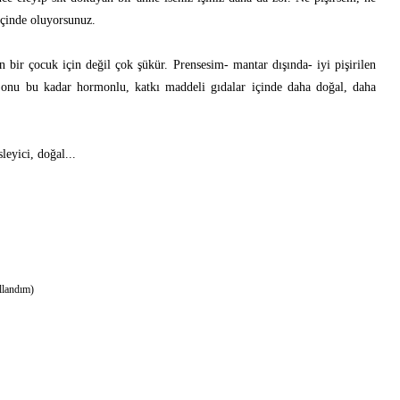
içinde oluyorsunuz.
bir çocuk için değil çok şükür. Prensesim- mantar dışında- iyi pişirilen
 onu bu kadar hormonlu, katkı maddeli gıdalar içinde daha doğal, daha
leyici, doğal...
llandım)