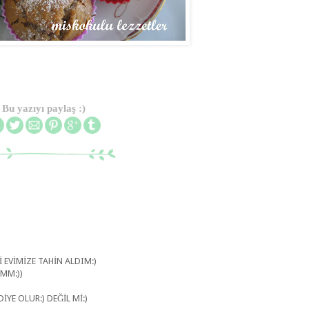
Bu yazıyı paylaş :)
 EVİMİZE TAHİN ALDIM:)
IMM:))
YE OLUR:) DEĞİL Mİ:)