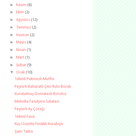
►
Kasım
(6)
►
Ekim
(2)
►
Ağustos
(12)
►
Temmuz
(2)
►
Haziran
(2)
►
Mayıs
(4)
►
Nisan
(1)
►
Mart
(1)
►
Şubat
(9)
▼
Ocak
(10)
Tahinli Pekmezli Muffin
Peynirli Baharatlı Çıtır Rulo Börek
Kurutulmuş Domatesli Börülce
Meksika Fasulyesi Salatası
Peynirli Ay Çöreği
Tekmil Fava
Kuş Üzümlü Fındıklı Kurabiye
Şam Tatlısı