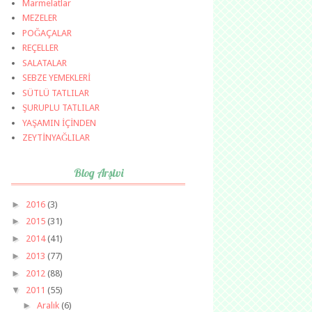
Marmelatlar
MEZELER
POĞAÇALAR
REÇELLER
SALATALAR
SEBZE YEMEKLERİ
SÜTLÜ TATLILAR
ŞURUPLU TATLILAR
YAŞAMIN İÇİNDEN
ZEYTİNYAĞLILAR
Blog Arşivi
►
2016
(3)
►
2015
(31)
►
2014
(41)
►
2013
(77)
►
2012
(88)
▼
2011
(55)
►
Aralık
(6)