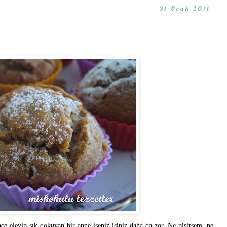
31 Ocak 2011
ce eleyip sık dokuyan bir anne iseniz işiniz daha da zor. Ne pişirsem, ne