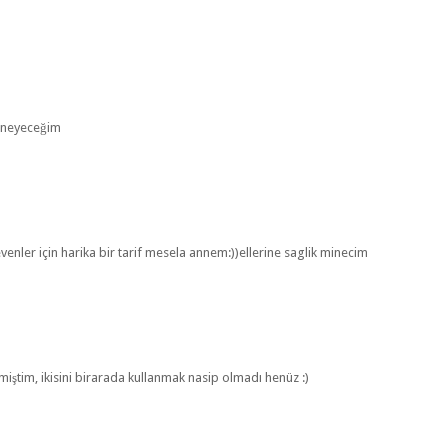
deneyeceğim
ler için harika bir tarif mesela annem:))ellerine saglik minecim
şirmiştim, ikisini birarada kullanmak nasip olmadı henüz :)