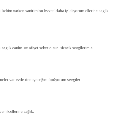
i kekim varken sanirim bu lezzeti daha iyi aliyorum ellerine saglik
aglik canim..ve afiyet seker olsun..sicacik sevgilerimle.
lzemeler var evde deneyeceğim öpüyorum sevgiler
nlik.ellerine sağlık.