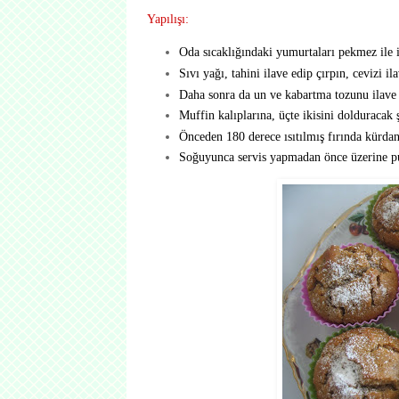
Yapılışı:
Oda sıcaklığındaki yumurtaları pekmez ile i
Sıvı yağı, tahini ilave edip çırpın, cevizi il
Daha sonra da un ve kabartma tozunu ilave e
Muffin kalıplarına, üçte ikisini dolduracak ş
Önceden 180 derece ısıtılmış fırında kürdan
Soğuyunca servis yapmadan önce üzerine pu