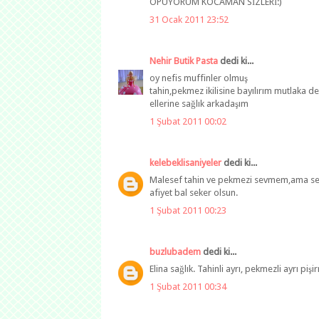
ÖPÜYORUM KOCAMAN SİZLERİ:)
31 Ocak 2011 23:52
Nehir Butik Pasta
dedi ki...
oy nefis muffinler olmuş
tahin,pekmez ikilisine bayılırım mutlaka 
ellerine sağlık arkadaşım
1 Şubat 2011 00:02
kelebeklisaniyeler
dedi ki...
Malesef tahin ve pekmezi sevmem,ama seven
afiyet bal seker olsun.
1 Şubat 2011 00:23
buzlubadem
dedi ki...
Elina sağlık. Tahinli ayrı, pekmezli ayrı pi
1 Şubat 2011 00:34