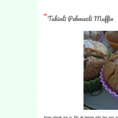
Tahinli Pekmezli Muffin
Anne olmak zor iş. Bir de benim gibi her şeyi in