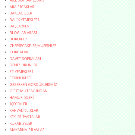
AİLE SOFRAMIZDAN
ARA SICAKLAR
BAKLAGİLLER
BALIK YEMEKLERİ
BAŞLARKEN
BLOGLAR ARASI
BÖREKLER
CHEESECAKELER;MUFFİNLER
ÇORBALAR
DAVET SOFRALARI
DENİZ ÜRÜNLERİ
ET YEMEKLERİ
ETKİNLİKLER
GEZERKEN GÖRDÜKLERİMİZ
GİRİT MUTFAĞINDAN
HAMUR İŞLERİ
İÇECEKLER
KAHVALTILIKLAR
KEKLER-PASTALAR
KURABİYELER
MAKARNA-PİLAVLAR