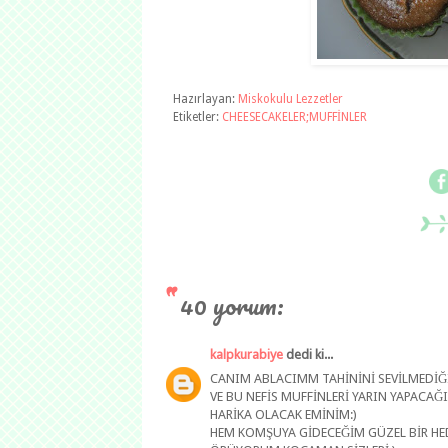
Hazırlayan:
Miskokulu Lezzetler
Etiketler:
CHEESECAKELER;MUFFİNLER
40 yorum:
kalpkurabiye
dedi ki...
CANIM ABLACIMM TAHİNİNİ SEVİLMEDİĞİ
VE BU NEFİS MUFFİNLERİ YARIN YAPACAĞ
HARİKA OLACAK EMİNİM:)
HEM KOMŞUYA GİDECEĞİM GÜZEL BİR HEDİ