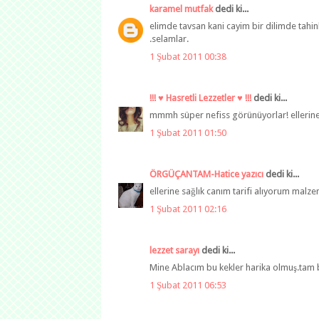
karamel mutfak
dedi ki...
elimde tavsan kani cayim bir dilimde tahinl
.selamlar.
1 Şubat 2011 00:38
!!! ♥ Hasretli Lezzetler ♥ !!!
dedi ki...
mmmh süper nefiss görünüyorlar! ellerine s
1 Şubat 2011 01:50
ÖRGÜÇANTAM-Hatice yazıcı
dedi ki...
ellerine sağlık canım tarifi alıyorum ma
1 Şubat 2011 02:16
lezzet sarayı
dedi ki...
Mine Ablacım bu kekler harika olmuş.tam be
1 Şubat 2011 06:53