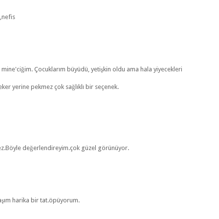
,nefis
mine'ciğim. Çocuklarım büyüdü, yetişkin oldu ama hala yiyecekleri
eker yerine pekmez çok sağlıklı bir seçenek.
mez.Böyle değerlendireyim.çok güzel görünüyor.
aşım harika bir tat.öpüyorum.