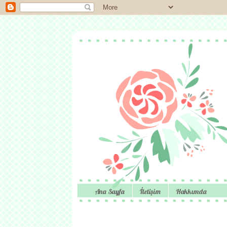
Ana Sayfa
İletişim
Hakkımda