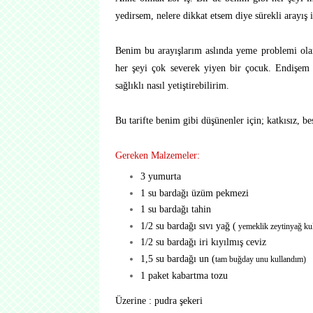
yedirsem, nelere dikkat etsem diye sürekli arayış 
Benim bu arayışlarım aslında yeme problemi olan 
her şeyi çok severek yiyen bir çocuk. Endişem
sağlıklı nasıl yetiştirebilirim.
Bu tarifte benim gibi düşünenler için; katkısız, bes
Gereken Malzemeler:
3 yumurta
1 su bardağı üzüm pekmezi
1 su bardağı tahin
1/2 su bardağı sıvı yağ (
yemeklik zeytinyağ ku
1/2 su bardağı iri kıyılmış ceviz
1,5 su bardağı un (
tam buğday unu kullandım)
1 paket kabartma tozu
Üzerine : pudra şekeri