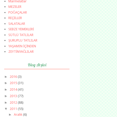
Marmelatlar
MEZELER
POĞAÇALAR
REÇELLER
SALATALAR
SEBZE YEMEKLERİ
SÜTLÜ TATLILAR
ŞURUPLU TATLILAR
YAŞAMIN İÇİNDEN
ZEYTİNYAĞLILAR
Blog Arşivi
►
2016
(3)
►
2015
(31)
►
2014
(41)
►
2013
(77)
►
2012
(88)
▼
2011
(55)
►
Aralık
(6)