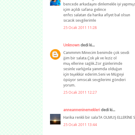
bencede arkadaşını dinlemekle iyi yapmış
içim açıldı safana gelince
enfes salatan da harika afiyet bal olsun
sıcacık sevgilerimle
25 Ocak 2011 11:28
Unknown
dedi ki...
Canımmm Minecim benimde çok sevdi
ğim bir salata.Çok şık ve leziz ol
muş ellerine sağlık.Zor günlerimde
sesinle varlığınla yanımda olduğun
için teşekkür ederim.Seni ve Mügeyi
öpüyor sımsıcak sevgilerimi gönderi
yorum.
25 Ocak 2011 12:27
anneanneninemekleri
dedi ki...
Harika renkli bir salaTA OLMUŞ ELLERİNE 
25 Ocak 2011 13:44