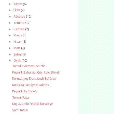
►
Kasım
(6)
►
Ekim
(2)
►
Ağustos
(12)
►
Temmuz
(2)
►
Haziran
(2)
►
Mayıs
(4)
►
Nisan
(1)
►
Mart
(1)
►
Şubat
(9)
▼
Ocak
(10)
Tahinli Pekmezli Muffin
Peynirli Baharatlı Çıtır Rulo Börek
Kurutulmuş Domatesli Börülce
Meksika Fasulyesi Salatası
Peynirli Ay Çöreği
Tekmil Fava
Kuş Üzümlü Fındıklı Kurabiye
Şam Tatlısı