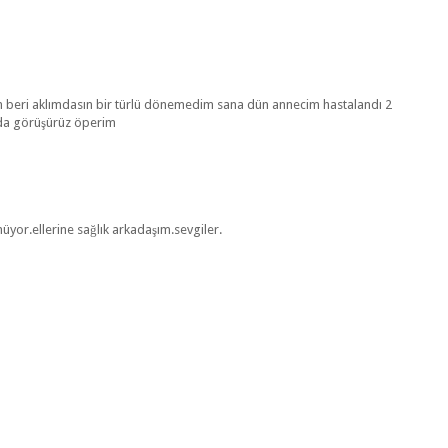
n beri aklımdasın bir türlü dönemedim sana dün annecim hastalandı 2
nda görüşürüz öperim
nüyor.ellerine sağlık arkadaşım.sevgiler.