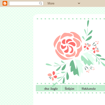
Ana Sayfa
İletişim
Hakkımda