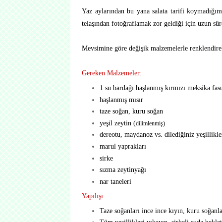
Yaz aylarından bu yana salata tarifi koymadığı
telaşından fotoğraflamak zor geldiği için uzun 
Mevsimine göre değişik malzemelerle renklendirebil
Gereken Malzemeler:
1 su bardağı haşlanmış kırmızı meksika fasu
haşlanmış mısır
taze soğan, kuru soğan
yeşil zeytin (
dilimlenmiş)
dereotu, maydanoz vs. dilediğiniz yeşillikle
marul yaprakları
sirke
sızma zeytinyağı
nar taneleri
Yapılışı :
Taze soğanları ince ince kıyın, kuru soğanl