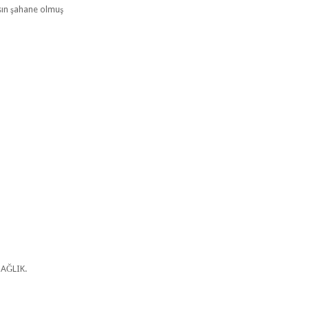
sın şahane olmuş
SAĞLIK.