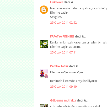
Unknown
dedi ki...
Nar taneleriyle dahada iştah açıcı görünüy
Ellerine sağlık
Sevgiler.
25 Ocak 2011 02:52
PAPATYA PRENSES
dedi ki...
Renkli renkli iştah kabartan cinsden bir sa
Ellerine sağlık ablacım..
25 Ocak 2011 07:11
Pembe Tatlar
dedi ki...
Ellerine sağlık mineciğim...
Benimde listemde sırayı bekliyor:))
25 Ocak 2011 09:19
Güloanne mutfakta
dedi ki...
çok nefis görünüyor emeğinize sağlık