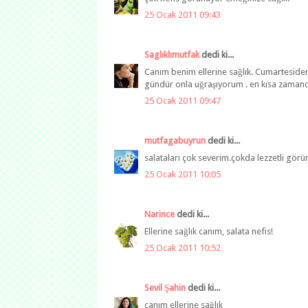
25 Ocak 2011 09:43
Saglıklımutfak
dedi ki...
Canım benim ellerine sağlık. Cumarteside
gündür onla uğraşıyorum . en kısa zama
25 Ocak 2011 09:47
mutfagabuyrun
dedi ki...
salataları çok severim.çokda lezzetli görü
25 Ocak 2011 10:05
Narince
dedi ki...
Ellerine sağlık canım, salata nefis!
25 Ocak 2011 10:52
Sevil Şahin
dedi ki...
canım ellerine sağlık