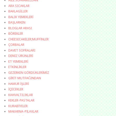
AİLE SOFRAMIZDAN
ARA SICAKLAR
BAKLAGİLLER
BALIK YEMEKLERİ
BAŞLARKEN
BLOGLAR ARASI
BÖREKLER
CHEESECAKELER;MUFFİNLER
ÇORBALAR
DAVET SOFRALARI
DENİZ ÜRÜNLERİ
ET YEMEKLERİ
ETKİNLİKLER
GEZERKEN GÖRDÜKLERİMİZ
GİRİT MUTFAĞINDAN
HAMUR İŞLERİ
İÇECEKLER
KAHVALTILIKLAR
KEKLER-PASTALAR
KURABİYELER
MAKARNA-PİLAVLAR