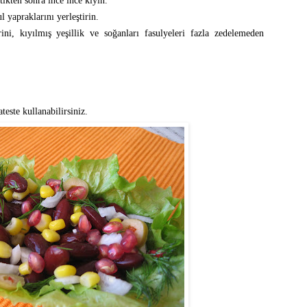
tikten sonra ince ince kıyın.
 yapraklarını yerleştirin.
rini, kıyılmış yeşillik ve soğanları fasulyeleri fazla zedelemeden
este kullanabilirsiniz.