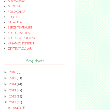
Marmelatlar
MEZELER
POĞAÇALAR
REÇELLER
SALATALAR
SEBZE YEMEKLERİ
SÜTLÜ TATLILAR
ŞURUPLU TATLILAR
YAŞAMIN İÇİNDEN
ZEYTİNYAĞLILAR
Blog Arşivi
►
2016
(3)
►
2015
(31)
►
2014
(41)
►
2013
(77)
►
2012
(88)
▼
2011
(55)
►
Aralık
(6)