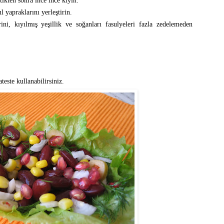
tikten sonra ince ince kıyın.
 yapraklarını yerleştirin.
rini, kıyılmış yeşillik ve soğanları fasulyeleri fazla zedelemeden
este kullanabilirsiniz.