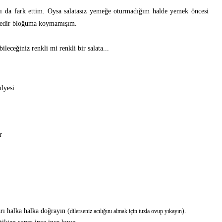
mı da fark ettim. Oysa salatasız yemeğe oturmadığım halde yemek öncesi
süredir bloğuma koymamışım.
eceğiniz renkli mi renkli bir salata...
lyesi
r
arı halka halka doğrayın (
).
dilerseniz acılığını almak için tuzla ovup yıkayın