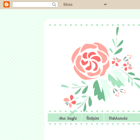
Ana Sayfa
İletişim
Hakkımda