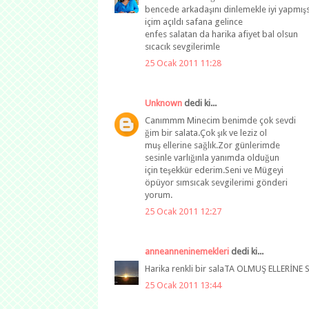
bencede arkadaşını dinlemekle iyi yapmış
içim açıldı safana gelince
enfes salatan da harika afiyet bal olsun
sıcacık sevgilerimle
25 Ocak 2011 11:28
Unknown
dedi ki...
Canımmm Minecim benimde çok sevdi
ğim bir salata.Çok şık ve leziz ol
muş ellerine sağlık.Zor günlerimde
sesinle varlığınla yanımda olduğun
için teşekkür ederim.Seni ve Mügeyi
öpüyor sımsıcak sevgilerimi gönderi
yorum.
25 Ocak 2011 12:27
anneanneninemekleri
dedi ki...
Harika renkli bir salaTA OLMUŞ ELLERİNE 
25 Ocak 2011 13:44