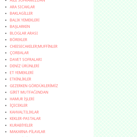
AİLE SOFRAMIZDAN
ARA SICAKLAR
BAKLAGİLLER
BALIK YEMEKLERİ
BAŞLARKEN
BLOGLAR ARASI
BÖREKLER
CHEESECAKELER;MUFFİNLER
ÇORBALAR
DAVET SOFRALARI
DENİZ ÜRÜNLERİ
ET YEMEKLERİ
ETKİNLİKLER
GEZERKEN GÖRDÜKLERİMİZ
GİRİT MUTFAĞINDAN
HAMUR İŞLERİ
İÇECEKLER
KAHVALTILIKLAR
KEKLER-PASTALAR
KURABİYELER
MAKARNA-PİLAVLAR