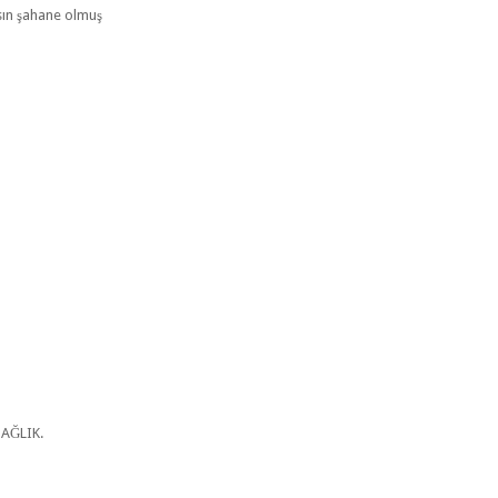
sın şahane olmuş
SAĞLIK.