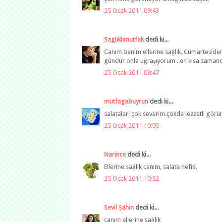
25 Ocak 2011 09:43
Saglıklımutfak
dedi ki...
Canım benim ellerine sağlık. Cumarteside
gündür onla uğraşıyorum . en kısa zama
25 Ocak 2011 09:47
mutfagabuyrun
dedi ki...
salataları çok severim.çokda lezzetli görü
25 Ocak 2011 10:05
Narince
dedi ki...
Ellerine sağlık canım, salata nefis!
25 Ocak 2011 10:52
Sevil Şahin
dedi ki...
canım ellerine sağlık