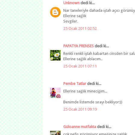
Unknown
dedi ki...
Nar taneleriyle dahada iştah açıcı görünüy
Ellerine sağlık
Sevgiler.
25 Ocak 2011 02:52
PAPATYA PRENSES
dedi ki...
Renkli renkli iştah kabartan cinsden bir sa
Ellerine sağlık ablacım..
25 Ocak 2011 07:11
Pembe Tatlar
dedi ki...
Ellerine sağlık mineciğim...
Benimde listemde sırayı bekliyor:))
25 Ocak 2011 09:19
Güloanne mutfakta
dedi ki...
çok nefis görünüyor emeğinize sağlık