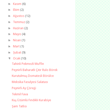
►
Kasım
(6)
►
Ekim
(2)
►
Ağustos
(12)
►
Temmuz
(2)
►
Haziran
(2)
►
Mayıs
(4)
►
Nisan
(1)
►
Mart
(1)
►
Şubat
(9)
▼
Ocak
(10)
Tahinli Pekmezli Muffin
Peynirli Baharatlı Çıtır Rulo Börek
Kurutulmuş Domatesli Börülce
Meksika Fasulyesi Salatası
Peynirli Ay Çöreği
Tekmil Fava
Kuş Üzümlü Fındıklı Kurabiye
Şam Tatlısı