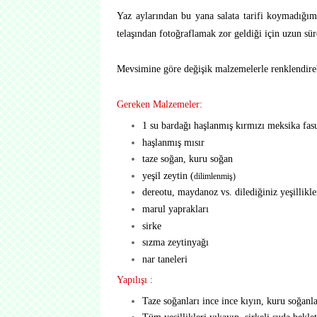
Yaz aylarından bu yana salata tarifi koymadığı
telaşından fotoğraflamak zor geldiği için uzun 
Mevsimine göre değişik malzemelerle renklendirebil
Gereken Malzemeler:
1 su bardağı haşlanmış kırmızı meksika fasu
haşlanmış mısır
taze soğan, kuru soğan
yeşil zeytin (
dilimlenmiş)
dereotu, maydanoz vs. dilediğiniz yeşillikle
marul yaprakları
sirke
sızma zeytinyağı
nar taneleri
Yapılışı :
Taze soğanları ince ince kıyın, kuru soğanl