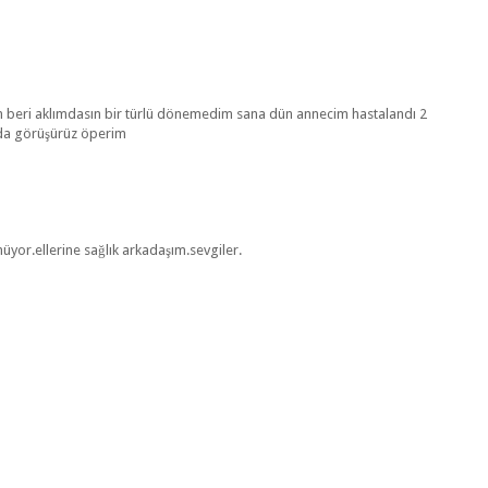
n beri aklımdasın bir türlü dönemedim sana dün annecim hastalandı 2
nda görüşürüz öperim
nüyor.ellerine sağlık arkadaşım.sevgiler.