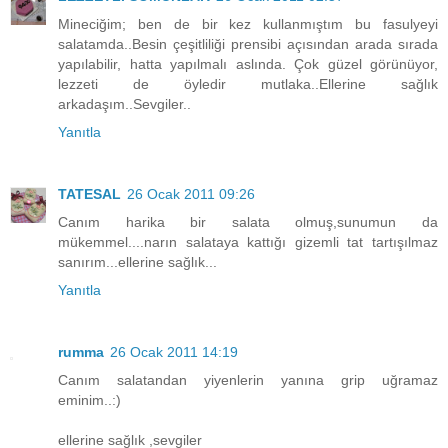
Mineciğim; ben de bir kez kullanmıştım bu fasulyeyi
salatamda..Besin çeşitliliği prensibi açısından arada sırada
yapılabilir, hatta yapılmalı aslında. Çok güzel görünüyor,
lezzeti de öyledir mutlaka..Ellerine sağlık
arkadaşım..Sevgiler..
Yanıtla
TATESAL
26 Ocak 2011 09:26
Canım harika bir salata olmuş,sunumun da
mükemmel....narın salataya kattığı gizemli tat tartışılmaz
sanırım...ellerine sağlık...
Yanıtla
rumma
26 Ocak 2011 14:19
Canım salatandan yiyenlerin yanına grip uğramaz
eminim..:)
ellerine sağlık ,sevgiler