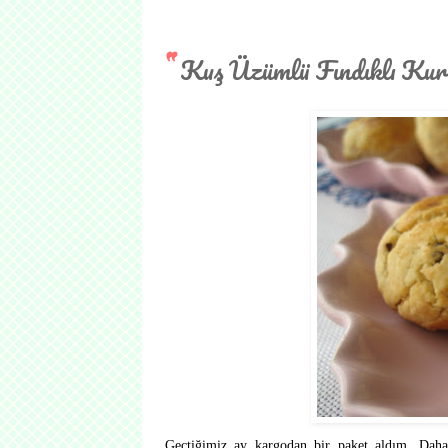
Kuş Üzümlü Fındıklı Kur
Geçtiğimiz ay kargodan bir paket aldım. Daha 