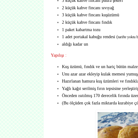
3 küçük kahve fincanı pudra şekeri
2 küçük kahve fincanı sıvıyağ
3 küçük kahve fincanı kuşüzümü
2 küçük kahve fincanı fındık
1 paket kabartma tozu
1 adet portakal kabuğu rendesi (
tarifte yoktu 
aldığı kadar un
Yapılışı :
Kuş üzümü, fındık ve un hariç bütün malzeme
Unu azar azar ekleyip kulak memesi yumuşa
Hazırlanan hamura kuş üzümleri ve fındıkla
Yağlı kağıt serilmiş fırın tepsisine yerleştir
Önceden ısıtılmış 170 derecelik fırında üzer
(Bu ölçüden çok fazla miktarda kurabiye çık