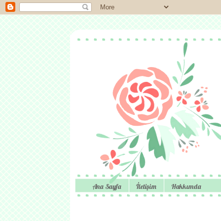
Ana Sayfa
İletişim
Hakkımda