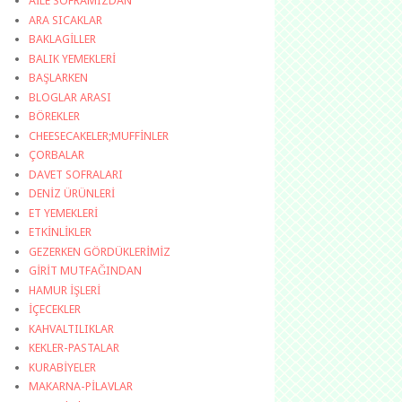
AİLE SOFRAMIZDAN
ARA SICAKLAR
BAKLAGİLLER
BALIK YEMEKLERİ
BAŞLARKEN
BLOGLAR ARASI
BÖREKLER
CHEESECAKELER;MUFFİNLER
ÇORBALAR
DAVET SOFRALARI
DENİZ ÜRÜNLERİ
ET YEMEKLERİ
ETKİNLİKLER
GEZERKEN GÖRDÜKLERİMİZ
GİRİT MUTFAĞINDAN
HAMUR İŞLERİ
İÇECEKLER
KAHVALTILIKLAR
KEKLER-PASTALAR
KURABİYELER
MAKARNA-PİLAVLAR