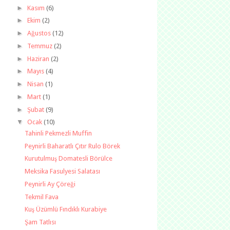
►
Kasım
(6)
►
Ekim
(2)
►
Ağustos
(12)
►
Temmuz
(2)
►
Haziran
(2)
►
Mayıs
(4)
►
Nisan
(1)
►
Mart
(1)
►
Şubat
(9)
▼
Ocak
(10)
Tahinli Pekmezli Muffin
Peynirli Baharatlı Çıtır Rulo Börek
Kurutulmuş Domatesli Börülce
Meksika Fasulyesi Salatası
Peynirli Ay Çöreği
Tekmil Fava
Kuş Üzümlü Fındıklı Kurabiye
Şam Tatlısı