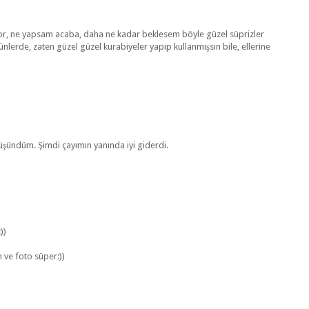
yor, ne yapsam acaba, daha ne kadar beklesem böyle güzel süprizler
günlerde, zaten güzel güzel kurabiyeler yapıp kullanmışsın bile, ellerine
şündüm. Şimdi çayımın yanında iyi giderdi.
))
 ve foto süper:))