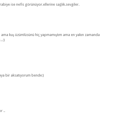
rabiye ise nefis görünüyor.ellerine sağlık.sevgiler.
dım ama kuş üzümlüsünü hiç yapmamıştım ama en yakın zamanda
.:)
baya bir aksatıyorum bende:)
r ..