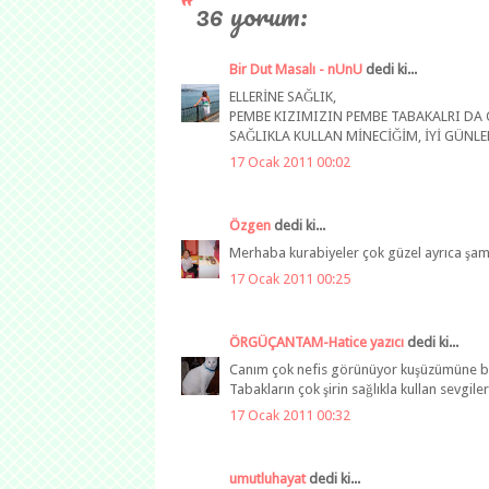
36 yorum:
Bir Dut Masalı - nUnU
dedi ki...
ELLERİNE SAĞLIK,
PEMBE KIZIMIZIN PEMBE TABAKALRI DA ÖY
SAĞLIKLA KULLAN MİNECİĞİM, İYİ GÜNLE
17 Ocak 2011 00:02
Özgen
dedi ki...
Merhaba kurabiyeler çok güzel ayrıca şam t
17 Ocak 2011 00:25
ÖRGÜÇANTAM-Hatice yazıcı
dedi ki...
Canım çok nefis görünüyor kuşüzümüne bay
Tabakların çok şirin sağlıkla kullan sevgiler
17 Ocak 2011 00:32
umutluhayat
dedi ki...