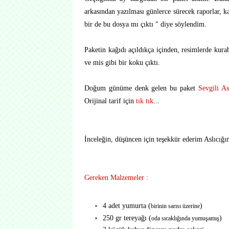
arkasından yazılması günlerce sürecek raporlar, k
bir de bu dosya mı çıktı " diye söylendim.
Paketin kağıdı açıldıkça içinden, resimlerde kura
ve mis gibi bir koku çıktı.
Doğum günüme denk gelen bu paket
Sevgili As
Orijinal tarif için
tık tık
...
İnceleğin, düşüncen için teşekkür ederim Aslıcığım
Gereken Malzemeler :
4 adet yumurta (
)
birinin sarısı üzerine
250 gr tereyağı (
)
oda sıcaklığında yumuşamış