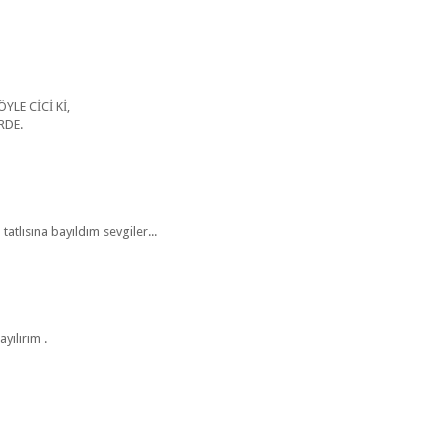
LE CİCİ Kİ,
RDE.
atlısına bayıldım sevgiler...
ılırım .