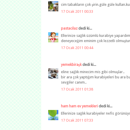
cim tabakların çok şirin.güle güle kullan.ku
17 Ocak 2011 00:33
pastacilaz
dedi ki...
Ellerinize sağlık üzümlü kurabiye yapar
deneyeceğim eminim çok lezzetli olmuştur..
17 Ocak 2011 00:44
yemekbiraşk
dedi ki...
eline sağlık minecim mis gibi olmuşlar..
bir ara çok yaptığım kurabiyeleri bu ara 
sevgiler canım..
17 Ocak 2011 01:38
ham ham ev yemekleri
dedi ki...
Ellerinize sağlık kurabiyeler nefis görünüyo
17 Ocak 2011 07:33