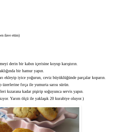
ben ilave ettim)
yi derin bir kabın içerisine koyup karıştırın.
klığında bir hamur yapın.
rı ekleyip iyice yoğurun, ceviz büyüklüğünde parçalar koparın.
ip üzerlerine fırça ile yumurta sarısı sürün.
leri kızarana kadar pişirip soğuyunca servis yapın.
ıyor. Yarım ölçü ile yaklaşık 20 kurabiye oluyor.)