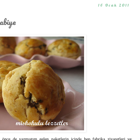
16 Ocak 2011
abiye
önce de yazmıştım gelen paketlerin içinde hep fabrika ziyaretleri ve