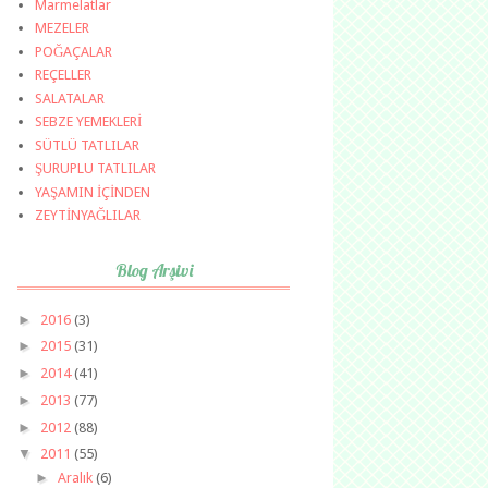
Marmelatlar
MEZELER
POĞAÇALAR
REÇELLER
SALATALAR
SEBZE YEMEKLERİ
SÜTLÜ TATLILAR
ŞURUPLU TATLILAR
YAŞAMIN İÇİNDEN
ZEYTİNYAĞLILAR
Blog Arşivi
►
2016
(3)
►
2015
(31)
►
2014
(41)
►
2013
(77)
►
2012
(88)
▼
2011
(55)
►
Aralık
(6)