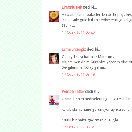
Limonlu Kek
dedi ki...
Ay bana gelen paketlerden de hep iş çıkı
için :) Güle güle kullan hediyelerini güzel 
sağlık....
17 Ocak 2011 08:29
Esma Ercengiz
dedi ki...
Günaydın, iyi haftalar Minecim..
Akşam ben de mi kurabiye yapsam diye dü
Sevgilerimle, kolay gelsin..
17 Ocak 2011 08:49
Pembe Tatlar
dedi ki...
Canım benim hediyelerini güle güle kullan:
kurabişler şahane görünüyor ayrıca sunum
Mutlu bir hafta geçirmen dileğiyle...
17 Ocak 2011 08:54