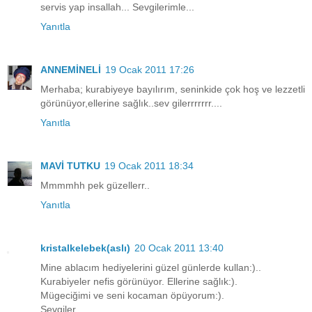
servis yap insallah... Sevgilerimle...
Yanıtla
ANNEMİNELİ
19 Ocak 2011 17:26
Merhaba; kurabiyeye bayılırım, seninkide çok hoş ve lezzetli
görünüyor,ellerine sağlık..sev gilerrrrrrr....
Yanıtla
MAVİ TUTKU
19 Ocak 2011 18:34
Mmmmhh pek güzellerr..
Yanıtla
kristalkelebek(aslı)
20 Ocak 2011 13:40
Mine ablacım hediyelerini güzel günlerde kullan:)..
Kurabiyeler nefis görünüyor. Ellerine sağlık:).
Mügeciğimi ve seni kocaman öpüyorum:).
Sevgiler..