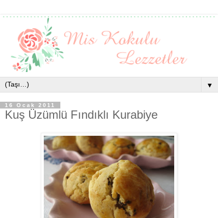
▼
16 Ocak 2011
Kuş Üzümlü Fındıklı Kurabiye