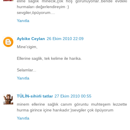
eline sağlık minecik,çok hoş görünüyorlar..bende evdeki
hurmaları değerlendireyim :)
sevgiler,öpüyorum....
Yanıtla
Aybike Ceylan
26 Ekim 2010 22:09
Mine'cigim,
Ellerine saglik, tek kelime ile harika.
Selamlar...
Yanıtla
TÜLİN-sihirli tatlar
27 Ekim 2010 00:55
minem ellerine sağlık canım göruntu muhteşem lezzette
hurma girince içine harıkadır:)sevgiler çok öpüyorum
Yanıtla