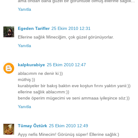
ama ondan daha güzel bir görüntüde olmuş.ellerine sağlık...
Yanıtla
Egeden Tarifler
25 Ekim 2010 12:31
Ellerine sağlık Mineciğim, çok güzel görünüyorlar.
Yanıtla
kalpkurabiye
25 Ekim 2010 12:47
ablacımm ne denir ki:))
müthiş:))
kurabiyeler bir bakış baktın eve koştun fırını yaktın yanii:))
ellerine sağlık ablacımm:))
bende öperim mügecimi ve seni ammaaa iyileşince söz:))
Yanıtla
Tümay Öztürk
25 Ekim 2010 12:49
Ayyy nefis Minecim! Görünüş süper! Ellerine sağlık:)