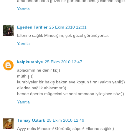
ama ondan daha güzel bir görüntüde olmuş.ellerine sağlık...
Yanıtla
Egeden Tarifler
25 Ekim 2010 12:31
Ellerine sağlık Mineciğim, çok güzel görünüyorlar.
Yanıtla
kalpkurabiye
25 Ekim 2010 12:47
ablacımm ne denir ki:))
müthiş:))
kurabiyeler bir bakış baktın eve koştun fırını yaktın yanii:))
ellerine sağlık ablacımm:))
bende öperim mügecimi ve seni ammaaa iyileşince söz:))
Yanıtla
Tümay Öztürk
25 Ekim 2010 12:49
Ayyy nefis Minecim! Görünüş süper! Ellerine sağlık:)