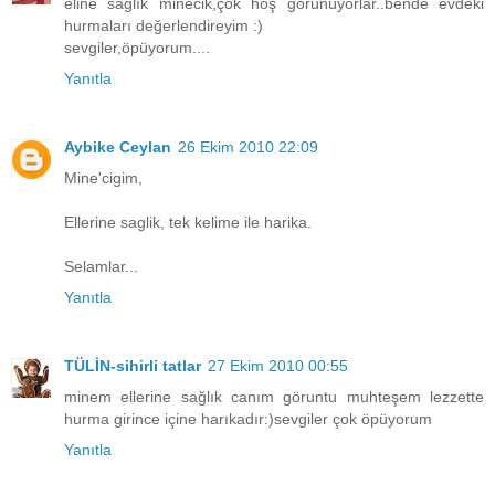
eline sağlık minecik,çok hoş görünüyorlar..bende evdeki
hurmaları değerlendireyim :)
sevgiler,öpüyorum....
Yanıtla
Aybike Ceylan
26 Ekim 2010 22:09
Mine'cigim,
Ellerine saglik, tek kelime ile harika.
Selamlar...
Yanıtla
TÜLİN-sihirli tatlar
27 Ekim 2010 00:55
minem ellerine sağlık canım göruntu muhteşem lezzette
hurma girince içine harıkadır:)sevgiler çok öpüyorum
Yanıtla